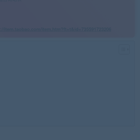
s://item.taobao.com/item.htm?ft=t&id=735591723206