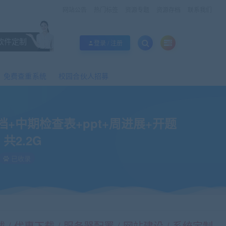
网站公告
热门标签
资源专题
资源存档
联系我们
软件定制
登录 / 注册
免费查重系统
校园合伙人招募
请表+指导工作记录+讲解视频（26讲）共2.2G
文档+中期检查表+ppt+周进展+开题
共2.2G
已收录
/ 优惠下载 / 服务器配置 / 网站建设 / 系统定制