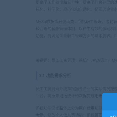
提高了工作效率和安全性，提高了信息处理的
统化、科学化、规范化和自动化。是现代企业必
MySql数据库开发而成，包括职工管理、考
较合理的薪酬管理体制，以产生有效的激励机
功能，能满足企业职工管理方面的基本要求。
关键词
：员工工资管理；系统；JAVA语言；MyS
3.1 功能需求分析
员工工资管理系统是根据各企业的实际情况按
平台，将原来用纸统计的数据变成用电脑统计
系统功能需求整体上分为用户使用功能和系统
考勤、修改个人信息等功能；系统管理功能包