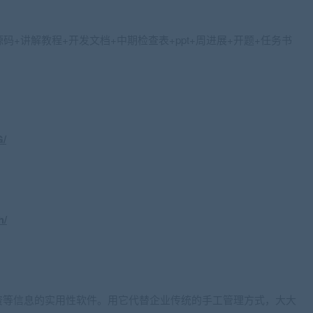
源码+讲解教程+开发文档+中期检查表+ppt+周进展+开题+任务书
G/
h/
资等信息的实用性软件。用它代替企业传统的手工管理方式，大大