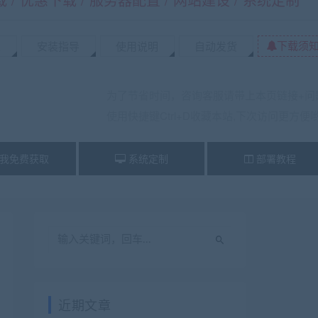
下载须
置
安装指导
使用说明
自动发货
为了节省时间，咨询客服请带上本页链接+问
使用快捷键Ctrl+D收藏本站,下次访问更方便
我免费获取
系统定制
部署教程
近期文章