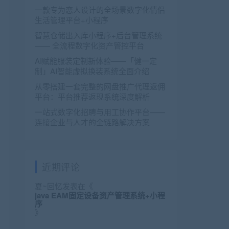
一款专为恋人设计的全场景数字化情侣
生活管理平台+小程序
智慧仓储出入库小程序+后台管理系统
—— 全流程数字化资产管控平台
AI赋能服装定制新体验——「健一定
制」AI智能虚拟换装系统全面介绍
从零搭建一套完整的网盘推广代理返佣
平台：平台推荐返现系统深度解析
一站式数字化招聘与用工协作平台——
连接企业与人才的全链路解决方案
近期评论
夏~回忆
发表在《
java EAM固定设备资产管理系统+小程
序
》