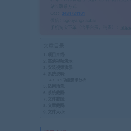
站长联系方式
QQ：
3484724101
微信：bgouyangxiaobai
手机淘宝下单（含平台费，稍贵）：
http
文章目录
项目介绍:
高清视频演示:
安装视频演示:
系统说明:
3.1 功能需求分析
适用场景:
系统截图:
文件截图:
文章截图:
文件大小: