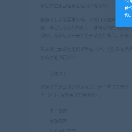
时
员管岗位和管理员管理职称等功能。
台
频
根据以上功能需求分析，通过用例图来描述系
些，确定使用者的原则有：谁是系统的维护者
制权；而参与者一般都位于系统的外部，处于
现在确定本系统用例模型有四种，分别是普通
色的功能进行描述：
普通员工
普通员工是公司的基本成员，他们有员工管理
下（图3-1为普通员工用例图）：
员工管理；
考勤管理；
年度考核管理；