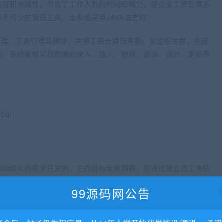
速度和准确性，节省了工作人员的时间和精力，使企业工资管理系
不可少的管理工具。本系统采用JAVA语言和
勤管理、工资管理等模块，并将工资计算与考勤、奖惩相关联，生成
制。系统能够实现数据的录入、插入、删除、查询、统计、更新等
ql
照网络化的需求开发的，它的目标非常明确，即通过建立员工考核
的数据，使员工的考核更加便捷、安全、规范和有针对性。
99源码网公告
管理功能，其中用户使用功能包括用户查看工资、查看考核、查看
括管理员管理员工、管理员管理系统设置、管理员管理部门、管理