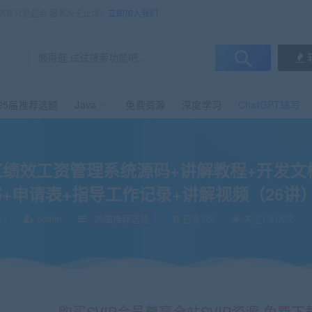
，销售只是起点 服务永无止境！
立即加入我们
25届推荐选题
Java
免费资源
深度学习
ChatGPT辅写
效工资管理系统源码+讲解教程+开发文档+中期检查表+ppt+周进展+开题+任务书+申
l企业员工绩效工资管理系统源码+讲解教程+开发
+申请表+指导工作记录+讲解视频（26讲）
24
admin
25届推荐选题
已售3次
关注1.61K次
购买SVIP会员尊享全站SVIP资源 免费下载 