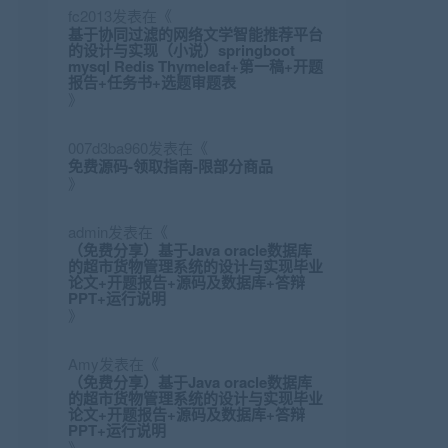
fc2013
发表在《
基于协同过滤的网络文学智能推荐平台
的设计与实现（小说）springboot
mysql Redis Thymeleaf+第一稿+开题
报告+任务书+选题审题表
》
007d3ba960
发表在《
免费源码-领取指南-限部分商品
》
admin
发表在《
（免费分享）基于Java oracle数据库
的超市货物管理系统的设计与实现毕业
论文+开题报告+源码及数据库+答辩
PPT+运行说明
》
Amy
发表在《
（免费分享）基于Java oracle数据库
的超市货物管理系统的设计与实现毕业
论文+开题报告+源码及数据库+答辩
PPT+运行说明
》