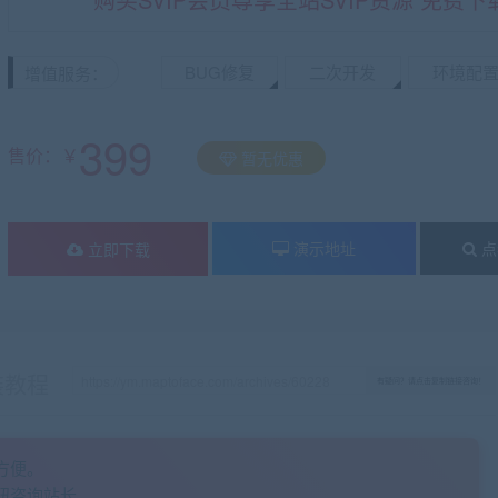
BUG修复
二次开发
环境配
增值服务：
399
售价：￥
暂无优惠
演示地址
点
立即下载
装教程
有疑问？请点击复制链接咨询！
方便。
钮咨询站长