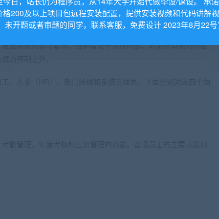
至今日，站长仍为程序员，从14年大学开始代做毕设/课设。 承
价格200及以上项目包远程安装配置，提供安装视频和代码讲解
。 未开题或者审题的同学，联系客服，免费设计 2023年8月22号
统的主要功能。构建用例模型的第一步是确定模型中的使用者有哪
、谁是系统的参与者等。维护者处于系统内部，对系统有绝对的控
系统的控制之外。
员工、人事（HR）、部门经理和系统管理员。下面分别对这四个角
，考勤管理，年度考核和工资管理的功能。普通员工的主要功能如