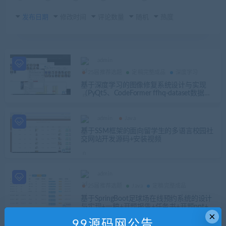
发布日期
修改时间
评论数量
随机
热度
admin
25届推荐选题
定稿完整成品
深度学习
基于深度学习的图像修复系统设计与实现
（PyQt5、CodeFormer ffhq-dataset数据
集）+第二稿+任务书+开题ppt+开题+相关问
题+学习参考+数据集
admin
Java
基于SSM框架的面向留学生的多语言校园社
交网站开发源码+安装视频
admin
25届推荐选题
Java
定稿完整成品
基于SpringBoot足球场在线预约系统的设计
与实现+一稿+开题报告+任务书+开题ppt+安
×
装视频
99源码网公告