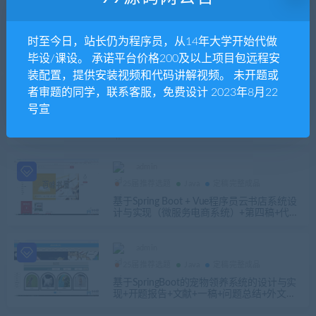
admin
25届推荐选题
Java
定稿完整成品
时至今日，站长仍为程序员，从14年大学开始代做
基于SpringBoot的免费网盘设计与实现第二
稿+文献+问题解答+任务书+开题报告及评审
毕设/课设。 承诺平台价格200及以上项目包远程安
表+参考文献翻译+安装视频+代码讲解视频
装配置，提供安装视频和代码讲解视频。 未开题或
admin
25届推荐选题
Java
vue
者审题的同学，联系客服，免费设计 2023年8月22
基于微信小程序的点餐系统的设计与实现
号宣
（SpringBoot Vue Uniapp）+第二稿+问题解
答+ppt+安装视频
admin
25届推荐选题
Java
定稿完整成品
基于Spring Boot + Vue程序员云书店系统设
计与实现（微服务电商系统）+第四稿+代码
讲解视频+安装视频
admin
25届推荐选题
Java
定稿完整成品
基于SpringBoot的宠物领养系统的设计与实
现+开题报告+文献+一稿+问题总结+外文翻
译+开题ppt+安装视频