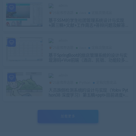
admin
25届推荐选题
Java
定稿完整成品
基于SSM的学生社团管理系统设计与实现
+第三稿+文献+工作周志+答辩问题及解答+p
pt+开题+文献翻译+安装视频+代码讲解视频
admin
25届推荐选题
Java
定稿完整成品
基于SpringBoot的旅店管理系统的设计与实
现源码+Vue前端（酒店、民宿、功能较多）
+第四稿+ppt+开题+任务书+讲解视频+安装
视频（包远程安装配置）
admin
25届推荐选题
Python
定稿完整成品
人员跌倒检测系统的设计与实现（Yolov Pyt
hon38 深度学习）第五稿+ppt+目前进度+开
题报告+问题回答+预答辩ppt+安装视频+相
关问题及解答+运行步骤
加载更多