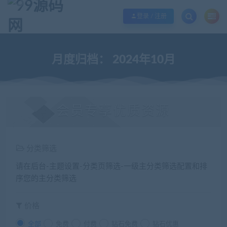
欢迎您光临99源码网，本站秉承服务宗旨 履行“站长”责任，销售只是起点 服务
登录 / 注册
月度归档：
2024年10月
会员专享优质资源
分类筛选
请在后台-主题设置-分类页筛选-一级主分类筛选配置和排
序您的主分类筛选
价格
全部
免费
付费
钻石免费
钻石优惠