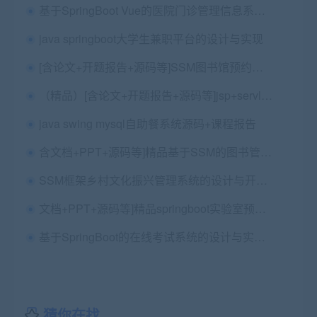
基于SpringBoot Vue的医院门诊管理信息系统的设计与实现+第四稿+中期检查表+ppt+周进展+开题+任务书+申请表+查重报告+安装视频+讲解视频（已降重）
java springboot大学生兼职平台的设计与实现
[含论文+开题报告+源码等]SSM图书馆预约占座系统
（精品）[含论文+开题报告+源码等]jsp+servlet+mysql新闻发布管理系统项目
java swing mysql自助餐系统源码+课程报告
含文档+PPT+源码等]精品基于SSM的图书管理系统[包运行成功]
SSM框架乡村文化振兴管理系统的设计与开发源码+论文一稿+任务书+开题ppt+答辩ppt+开题报告+安装视频（已降重
文档+PPT+源码等]精品springboot实验室预约管理系统知识分享包运行成功]
基于SpringBoot的在线考试系统的设计与实现+第三稿+问题回答+进度报告+ppt+任务书+中期进展表+安装视频+代码讲解视频
猜你在找