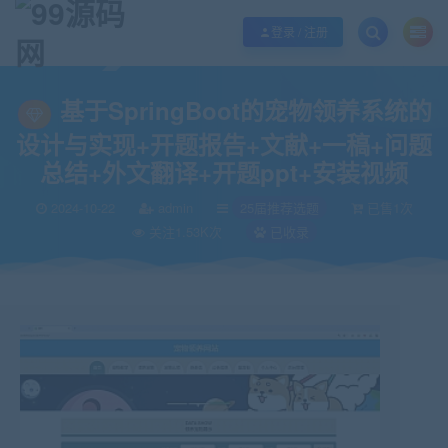
欢迎您光临99源码网，本站秉承服务宗旨 履行“站长”责任，销售只是起点 服务
登录 / 注册
当前位置：
99源码网
25届推荐选题
基于SpringBoot的宠物领养系统的
>
>
基于SpringBoot的宠物领养系统的
设计与实现+开题报告+文献+一稿+问题
总结+外文翻译+开题ppt+安装视频
2024-10-22
admin
25届推荐选题
已售1次
关注1.53K次
已收录