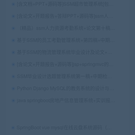
[含文档+PPT+源码等]SSM超市管理系统[包运行成功]
[含论文+开题报告+答辩PPT+源码等]ssm人力资源考勤系统|oa人事办公工资请假考勤
（精品）ssm人力资源考勤系统+论文第十稿+开题报告+任务书+ppt+查重报告+代码讲解视频+软件使用说明书（包安装，已降重）
基于SSM的员工考勤管理系统+第四稿+中期检查表+ppt+开题+任务书+功能设计+查重报告+安装视频+讲解视频（已降重）
基于SSM的物流管理系统毕业设计及论文+开题报告+操作文档（原定做价1.5k)
[含论文+开题报告+源码等]jsp+springmvc的校园失物招领管理平台[包运行成功]
SSM毕业设计选题管理系统第一稿+中期检查表+ppt+周进展+开题+任务书+申请表+查重报告+安装视频+讲解视频（已降重）
Python Django MySQL的教务系统的设计与实现+第六稿+中期检查表+ppt+周进展+开题+任务书+申请表+查重报告+安装视频+讲解视频（已降重）
java springboot房地产信息管理系统+实训报告+PPT+功能需求报告
SpringBoot vue mysql在线云盘系统源码（包安装+讲解）