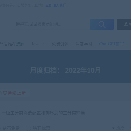
，销售只是起点 服务永无止境！
立即加入我们
25届推荐选题
Java
免费资源
深度学习
ChatGPT辅写
月度归档：
2022年10月
内容持续上新
选-一级主分类筛选配置和排序您的主分类筛选
钻石免费
钻石优惠
热度