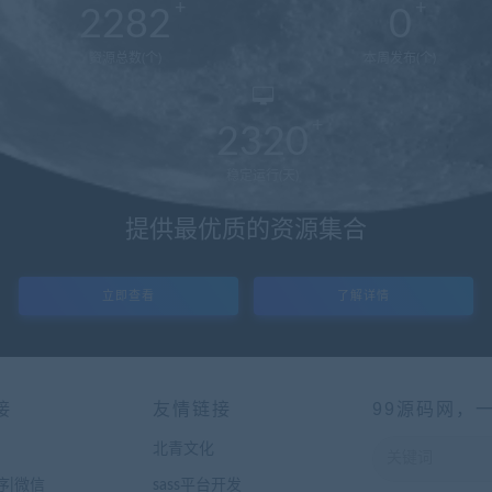
2282
0
资源总数(个)
本周发布(个)
2320
稳定运行(天)
提供最优质的资源集合
立即查看
了解详情
接
友情链接
99源码网，
北青文化
序|微信
sass平台开发