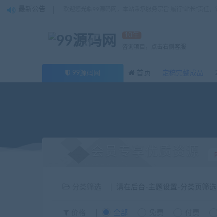
最新公告
欢迎您光临99源码网，本站秉承服务宗旨 履行“站长”责任
10年
咨询项目，点击右侧客服
99源码网
首页
定稿完整成品
会员专享优质资源
分类筛选
请在后台-主题设置-分类页筛
价格
全部
免费
付费