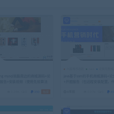
25届推荐选题
Java
定稿完整成
spring mysql吴磊周边的商城源码+论
java基于ssm的手机商城源码+
题报告+安装视频（使用先验算法
+开题报告（包远程安装配置，
解）
1.28K
0
350
4年前
2.07K
0
45
独家