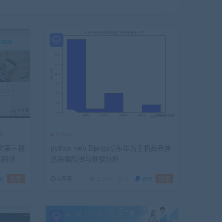
品
Python
论文第三稿
python web Django京东华为手机商品信
代码讲
息采集爬虫与数据分析
0
4年前
2.33K
0
299
独家
独家