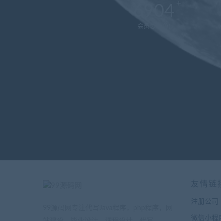
6904
会员总数(位)
友情链
注册公司
99源码网专注代写Java程序，php程序，网
微信小程
站建设，毕业设计，课程设计，代写