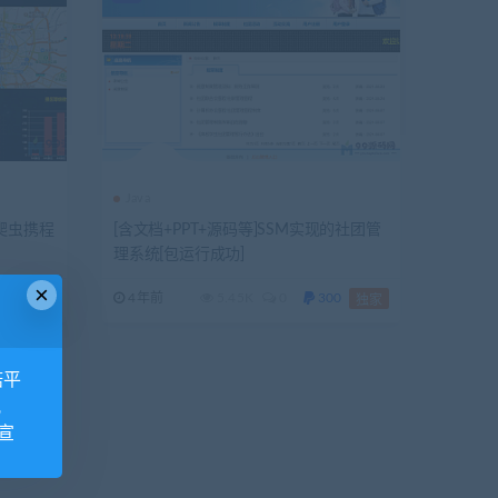
Java
on爬虫携程
[含文档+PPT+源码等]SSM实现的社团管
理系统[包运行成功]
×
0
4年前
5.45K
0
300
独家
独家
诺平
视
宣