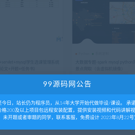
Python
系统定制
sp+servlet+mysql学生选课管理系统
大数据专题-spark mysql pyth
+论文+开题+任务书）
景点爬取（含虚拟机镜像）
1.48K
0
350
4年前
10.73K
0
60
独家
99源码网公告
至今日，站长仍为程序员，从14年大学开始代做毕设/课设。 承
价格200及以上项目包远程安装配置，提供安装视频和代码讲解
。 未开题或者审题的同学，联系客服，免费设计 2023年8月22号