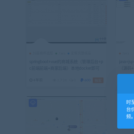
25届推荐选题
Java
定稿完整成品
Java
springboot+vue的商城系统（管理后台+p
java+j
c前端前端+商家后端）本地docker即可
（源码
部署（含农产品商城内容）
4年前
1.72K
0
600
4年前
独家
时
台
频