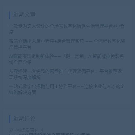
近期文章
一款专为恋人设计的全场景数字化情侣生活管理平台+小程
序
智慧仓储出入库小程序+后台管理系统 —— 全流程数字化资
产管控平台
AI赋能服装定制新体验——「健一定制」AI智能虚拟换装系
统全面介绍
从零搭建一套完整的网盘推广代理返佣平台：平台推荐返
现系统深度解析
一站式数字化招聘与用工协作平台——连接企业与人才的全
链路解决方案
近期评论
夏~回忆
发表在《