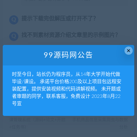
提示下载完但解压或打开不了？
找不到素材资源介绍文章里的示例图片？
×
99源码网
99源码网公告
时至今日，站长仍为程序员，从14年大学开始代做
分享到：
毕设/课设。 承诺平台价格200及以上项目包远程安
装配置，提供安装视频和代码讲解视频。 未开题或
者审题的同学，联系客服，免费设计 2023年8月22
号宣
上一篇
下一篇
java+jsp+servlet+mysql学生选
python web Django京东华为
课管理系统（源码+论文+开题
手机商品信息采集爬虫与数据
+任务书）
分析