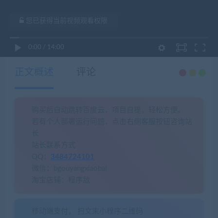
您已获得当前视频观看权限
0:00
/
14:00
正文概述
评论
购买后自动跳转百度云，项目自提，轻松方便。
若有个人部署运行问题，点击右侧客服按钮咨询站
长
站长联系方式
QQ：
3484724101
微信：bgouyangxiaobai
淘宝店铺：程序敌
移动端支付， 扫文末小程序二维码