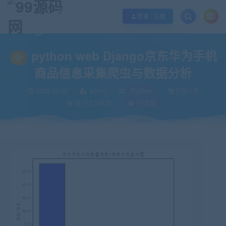
欢迎您光临99源码网，本站秉承服务宗旨 履行“站长”责任，销售只是起点 服务
登录 / 注册
当前位置：
99源码网
Python
python web Django京东华为手机商品信
>
>
python web Django京东华为手机
商品信息采集爬虫与数据分析
2022-10-12
admin
Python
已售1次
关注2.33K次
已收录