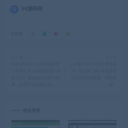
99源码网
分享到：
上一篇
下一篇
springboot+vue的商城系统
java基于ssm的手机商城源
（管理后台+pc前端前端+商
码+论文第三稿+开题报告
家后端）本地docker即可部
（包远程安装配置，代码讲
署（含农产品商城内容）
解）
相关推荐