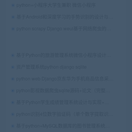
python+小程序大学生兼职 微信小程序
基于Android和深度学习的手势识别的设计与实现（Yolov）+第四稿+申报表+开题报告+任务书+安装视频
python scrapy Django weui基于网络爬虫的新闻采集和订阅系统的设计与实现
基于Python的旅游管理系统微信小程序设计与实现毕业论文+项目源码及数据库
资产管理系统python django sqlite
python web Django京东华为手机商品信息采集爬虫与数据分析
python影视数据爬虫sqlite源码+论文（完整版和简洁版）
基于Python学生成绩管理系统设计与实现+论文第五版+开题报告+ppt+任务书+修改的问题文档+安装视频+代码讲解视频（已降重，包安装）
python识别4位数字验证码（单个数字提取识别）
基于python+MySQL数据库的图书管理系统设计与实现源码+论文