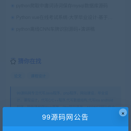
python爬取中庸词诗词保存mysql数据库源码
Python vue在线考试系统-大学毕业设计-基于Django+Django -Rest-Framework+vue（保远程安装配置）
python离线CNN车牌识别源码+演讲稿
猜你在找
论文
课程设计
99源码网专注代写Java程序，php程序，网站建设，毕业设
计，课程设计，代写C/C++程序,代写数据结构,代写ios android
程序。除外还代做Web开发、Php网站开发、ASP.NET网站作业
×
等。
99源码网公告
99源码网
»
python web Django京东华为手机商品信息采集爬
虫与数据分析