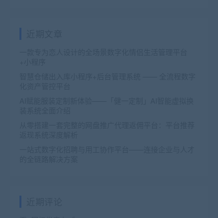
近期文章
一款专为恋人设计的全场景数字化情侣生活管理平台
+小程序
智慧仓储出入库小程序+后台管理系统 —— 全流程数字
化资产管控平台
AI赋能服装定制新体验——「健一定制」AI智能虚拟换
装系统全面介绍
从零搭建一套完整的网盘推广代理返佣平台：平台推荐
返现系统深度解析
一站式数字化招聘与用工协作平台——连接企业与人才
的全链路解决方案
近期评论