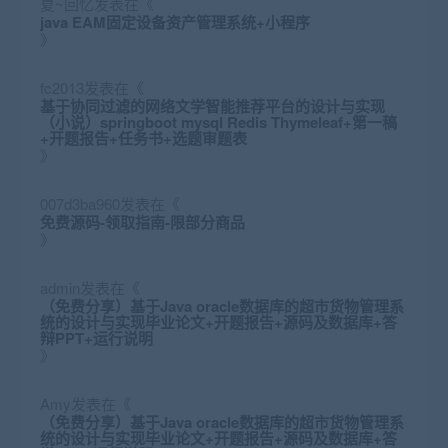
夏~回忆
发表在《
java EAM固定设备资产管理系统+小程序
》
fc2013
发表在《
基于协同过滤的网络文学智能推荐平台的设计与实现
（小说）springboot mysql Redis Thymeleaf+第一稿
+开题报告+任务书+选题审题表
》
007d3ba960
发表在《
免费源码-领取指南-限部分商品
》
admin
发表在《
（免费分享）基于Java oracle数据库的超市货物管理系
统的设计与实现毕业论文+开题报告+源码及数据库+答
辩PPT+运行说明
》
Amy
发表在《
（免费分享）基于Java oracle数据库的超市货物管理系
统的设计与实现毕业论文+开题报告+源码及数据库+答