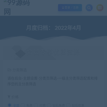
欢迎您光临99源码网，本站秉承服务宗旨 履行“站长”责任，销售只是起点 服务
登录 / 注册
月度归档：
2022年4月
会员专享优质资源
分类筛选
请在后台-主题设置-分类页筛选-一级主分类筛选配置和排
序您的主分类筛选
价格
全部
免费
付费
钻石免费
钻石优惠