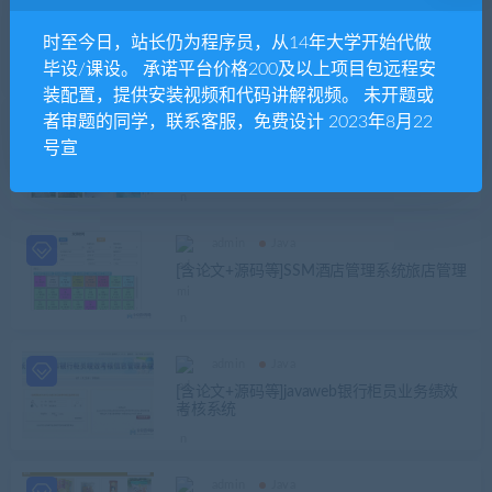
admin
Java
[含源码+论文+开题报告+代码实现视频教程
时至今日，站长仍为程序员，从14年大学开始代做
等]javaweb点餐系统全套
毕设/课设。 承诺平台价格200及以上项目包远程安
装配置，提供安装视频和代码讲解视频。 未开题或
者审题的同学，联系客服，免费设计 2023年8月22
admin
Java
号宣
[含论文+答辩PPT+源码等]基于javaweb实现
的高校社团信息管理平台网站
admin
Java
[含论文+源码等]SSM酒店管理系统旅店管理
admin
Java
[含论文+源码等]javaweb银行柜员业务绩效
考核系统
admin
Java