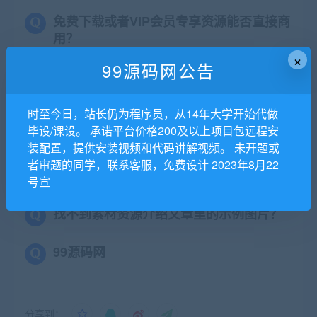
免费下载或者VIP会员专享资源能否直接商
用？
×
99源码网公告
本站所有资源版权均属于原作者所有，这里所提
供资源均只能用于参考学习用，请勿直接商用。
若由于商用引起版权纠纷，一切责任均由使用者
时至今日，站长仍为程序员，从14年大学开始代做
毕设/课设。 承诺平台价格200及以上项目包远程安
承担。更多说明请参考 VIP介绍。
装配置，提供安装视频和代码讲解视频。 未开题或
者审题的同学，联系客服，免费设计 2023年8月22
提示下载完但解压或打开不了？
号宣
找不到素材资源介绍文章里的示例图片？
99源码网
分享到：