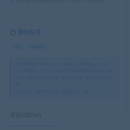
高空玻璃擦洗器结构设计毕业论文+任务书+开题+文综+翻译及原文+答辩PPT+cad图纸
猜你在找
论文
课程设计
99源码网专注代写Java程序，php程序，网站建设，毕业设
计，课程设计，代写C/C++程序,代写数据结构,代写ios android
程序。除外还代做Web开发、Php网站开发、ASP.NET网站作业
等。
99源码网
»
培智数学一年级上册我的玩具-文档
常见问题FAQ