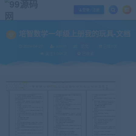
欢迎您光临99源码网，本站秉承服务宗旨 履行“站长”责任，销售只是起点 服务
登录 / 注册
当前位置：
99源码网
论文
培智数学一年级上册我的玩具-文档
>
>
培智数学一年级上册我的玩具-文档
2024-04-27
admin
论文
已售0次
关注1.04K次
已收录