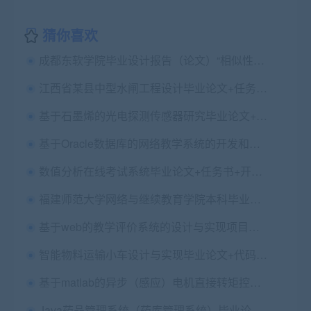
猜你喜欢
成都东软学院毕业设计报告（论文）“相似性检测”工作通知
江西省某县中型水闸工程设计毕业论文+任务书+开题报告+答辩PPT+cad图纸+检测报告
基于石墨烯的光电探测传感器研究毕业论文+开题报告+文献综述
基于Oracle数据库的网络教学系统的开发和应用论文+任务书+翻译+代码
数值分析在线考试系统毕业论文+任务书+开题报告+翻译及原文+答辩PPT+设计源码及数据库+参考文献
福建师范大学网络与继续教育学院本科毕业论文（设计）要求
基于web的教学评价系统的设计与实现项目源码及数据库（无论文）
智能物料运输小车设计与实现毕业论文+代码+电路图
基于matlab的异步（感应）电机直接转矩控制系统毕业论文+仿真源码+仿真模型
Java药品管理系统（药库管理系统）毕业论文+任务书+开题+外文翻译+设计源码+数据库+答辩PPT