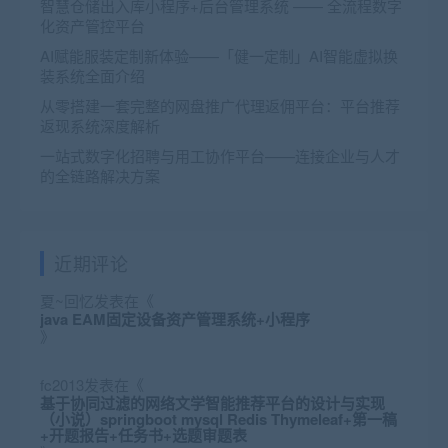
智慧仓储出入库小程序+后台管理系统 —— 全流程数字
化资产管控平台
AI赋能服装定制新体验——「健一定制」AI智能虚拟换
装系统全面介绍
从零搭建一套完整的网盘推广代理返佣平台：平台推荐
返现系统深度解析
一站式数字化招聘与用工协作平台——连接企业与人才
的全链路解决方案
近期评论
夏~回忆
发表在《
java EAM固定设备资产管理系统+小程序
》
fc2013
发表在《
基于协同过滤的网络文学智能推荐平台的设计与实现
（小说）springboot mysql Redis Thymeleaf+第一稿
+开题报告+任务书+选题审题表