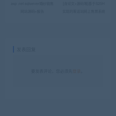
asp .net sqlserver婚纱销售
[含论文+源码等]基于S2SH
网站源码+报告
实现的客运站网上售票系统
发表回复
要发表评论，您必须先
登录
。