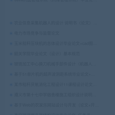
农业信息采集机器人的设计 说明书（论文）+任务书+中期检查表+PDF图纸
电力市场竞争与监督论文
玉米秸秆压块机的总体设计毕业论文+cad图纸+查重报告
韶关学院毕业论文（设计）基本规范
镗铣加工中心换刀机械手部件设计（机器人机械手）说明书（论文）+任务书+开题+文综+答辩PPT+cad图纸+proe三维图
基于51单片机的超声波测距系统毕业论文+论文附录仿真图及程序
某市秸秆厌氧消化工程设计11课程设计论文+cad图纸（平面图、高程图、筑物图）
遵义市第十七中学宿舍楼施工组织设计说明书（论文）+任务书+开题报告+文献综述+实习报告+cad图纸
基于Web的农家乐网站设计与开发（论文+开题报告+设计源码）