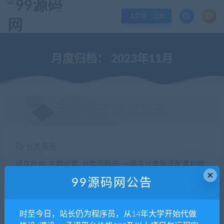
欢迎您光临99源码网，本站秉承服务宗旨 履行“站长”责任，销售只是起点 服务
登录 / 注册
月度归档：
2023年11月
会员专享优质资源
分类筛选
请在后台-主题设置-分类页筛选-一级主分类筛选配置和排
×
序您的主分类筛选
99源码网公告
价格
时至今日，站长仍为程序员，从14年大学开始代做
全部
免费
付费
钻石免费
钻石优惠