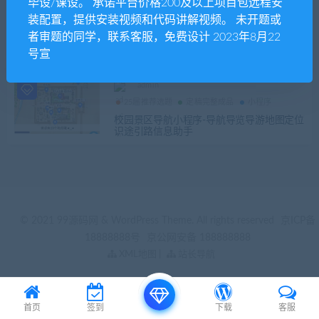
毕设/课设。 承诺平台价格200及以上项目包远程安
装配置，提供安装视频和代码讲解视频。 未开题或
发布日期
修改时间
评论数量
随机
热度
者审题的同学，联系客服，免费设计 2023年8月22
号宣
admin
25届推荐选题
定稿完整成品
小程序
校园景区导航小程序-导航导览导游地图定位
识途引路信息助手
© 2021 99源码网 & WordPress Theme. All rights reserved
京ICP备
18888888号
京公网安备 188888888
XML地图
|
站长导航
首页
签到
下载
客服