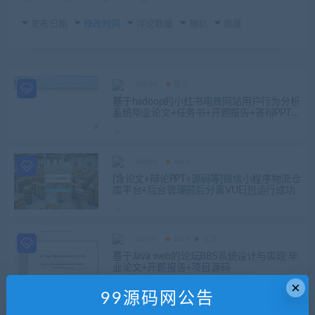
发布日期
修改时间
评论数量
随机
热度
admin
论文
基于hadoop的小红书电商网站用户行为分析
系统毕业论文+任务书+开题报告+答辩PPT
+知网查重报告+项目源码及Mysql数据库
admin
Java
[含论文+辩论PPT+源码等]微信小程序物流仓
库平台+后台管理前后分离VUE[包运行成功
admin
Java
论文
基于Java web的论坛BBS系统设计与实现 毕
业论文+开题报告+项目源码
×
99源码网公告