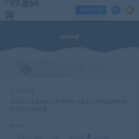
欢迎您光临99源码网，本站秉承服务宗旨 履行“站长”责任，销售只是起点 服务
登录 / 注册
mysql
会员专享优质资源
分类筛选
请在后台-主题设置-分类页筛选-一级主分类筛选配置和排
序您的主分类筛选
价格
全部
免费
付费
钻石免费
钻石优惠