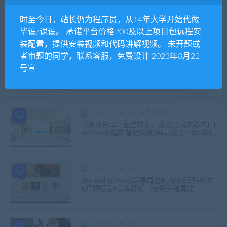
admin
Java
[含文档+源码等]微信小程序教学管理系统
时至今日，站长仍为程序员，从14年大学开始代做
+后台管理系统[包运行成功]
毕设/课设。 承诺平台价格200及以上项目包远程安
装配置，提供安装视频和代码讲解视频。 未开题或
者审题的同学，联系客服，免费设计 2023年8月22
admin
Java
号宣
（请勿拍，还在修复中）基于SSM大学生心
理健康咨询管理系统的分析与设计毕业论文
+开题报告+项目源码及数据库+答辩PPT+运
行说明
admin
Java
免费资源
（免费分享，出售较多，建议只用来参考）j
ava mysql超市管理系统源码+论文+html和js
p多版本
admin
Java
java spring mysql吴磊周边的商城源码+论文
+开题报告+安装视频（使用先验算法
admin
Java