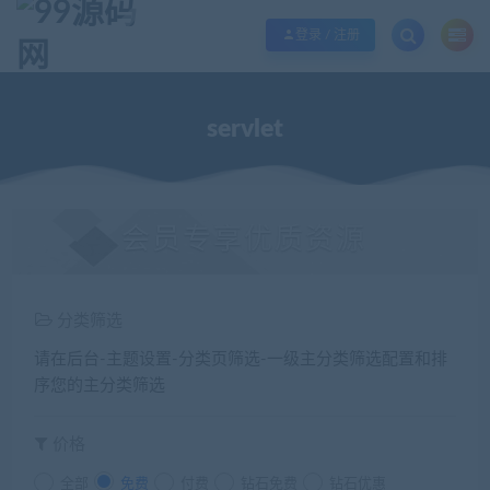
欢迎您光临99源码网，本站秉承服务宗旨 履行“站长”责任，销售只是起点 服务
登录 / 注册
servlet
会员专享优质资源
分类筛选
请在后台-主题设置-分类页筛选-一级主分类筛选配置和排
序您的主分类筛选
价格
全部
免费
付费
钻石免费
钻石优惠