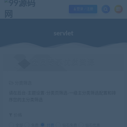
欢迎您光临99源码网，本站秉承服务宗旨 履行“站长”责任，销售只是起点 服务
登录 / 注册
servlet
会员专享优质资源
分类筛选
请在后台-主题设置-分类页筛选-一级主分类筛选配置和排
序您的主分类筛选
价格
全部
免费
付费
钻石免费
钻石优惠