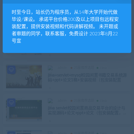
admin
25届推荐选题
Java
定稿完整成品
时至今日，站长仍为程序员，从14年大学开始代做
servlet基于JavaWeb实现疫情环境下校园宿
毕设/课设。 承诺平台价格200及以上项目包远程安
舍寝室管理系统+论文第二稿+查重报告+代
码讲解视频+安装视频（已降重）
装配置，提供安装视频和代码讲解视频。 未开题或
者审题的同学，联系客服，免费设计 2023年8月22
admin
Java
号宣
java servlet大学生旅游网站的设计与开发源
码+论文+ppt+查重报告(已降重）
admin
25届推荐选题
Java
java+servlet+mysql校园闲置书籍交易系统源
码+ppt+论文1稿+安装视频（包安装配置
admin
25届推荐选题
Java
java servlet校园闲置商品交易平台的设计与
实现源码+论文+ppt+论文（包安装配置，已
降重）
admin
25届推荐选题
Java