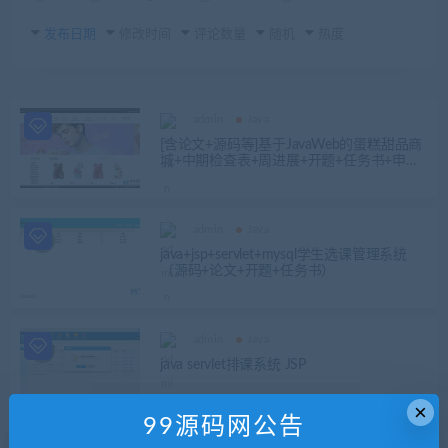
发布日期
修改时间
评论数量
随机
热度
admin
Java
[含论文+源码等]基于JavaWeb的蛋糕甜品商
城+中期检查表+周进展+开题+任务书+申请
表+指导工作记录+查重报告+安装视频+讲解
视频（还有卡地亚珠宝内容）
admin
Java
java+jsp+servlet+mysql学生选课管理系统
（源码+论文+开题+任务书）
admin
Java
java servlet排课系统 JSP
×
99源码网公告