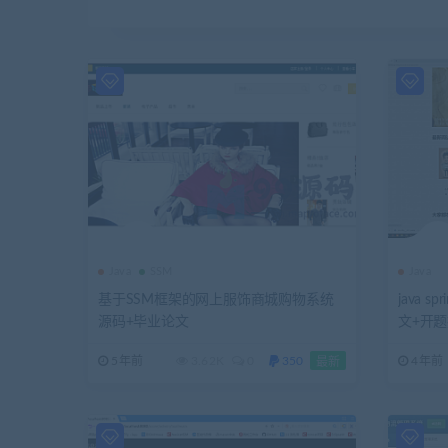
Java
SSM
Java
基于SSM框架的网上服饰商城购物系统
java 
源码+毕业论文
文+开
5年前
3.62K
0
350
4年前
最新