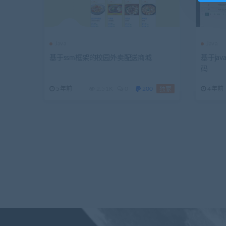
Java
Java
基于ssm框架的校园外卖配送商城
基于jav
码
5年前
2.51K
0
200
4年前
独家