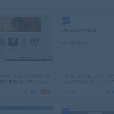
Java
spring mysql吴磊周边的商城源码+论
[含论文+开题报告+答辩PPT+源码
题报告+安装视频（使用先验算法
人力资源考勤系统|oa人事办公
考勤
1.28K
0
350
4年前
1.45K
0
30
独家