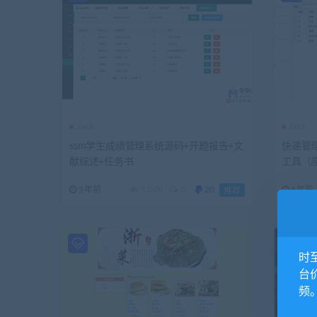
Java
Java
ssm学生成绩管理系统源码+开题报告+文
快递管理
献综述+任务书
工具（原
5年前
3.07K
0
20
5年前
推荐
时
台
频