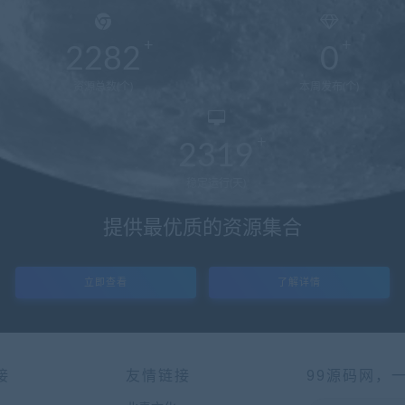
2282
0
资源总数(个)
本周发布(个)
2319
稳定运行(天)
提供最优质的资源集合
立即查看
了解详情
接
友情链接
99源码网，