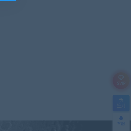
SVIP
签到
客服