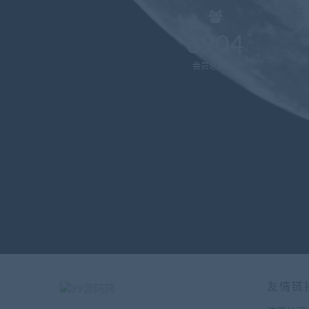
6904
会员总数(位)
友情链