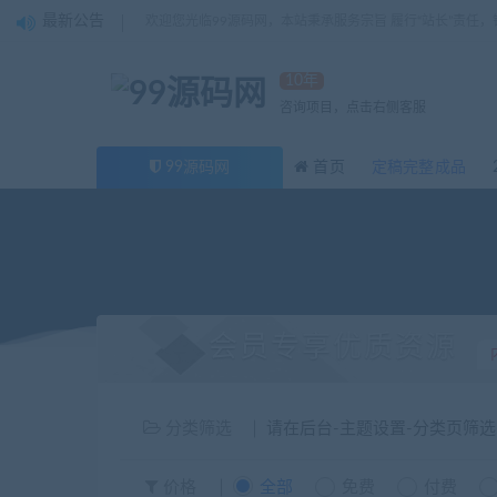
最新公告
欢迎您光临99源码网，本站秉承服务宗旨 履行“站长”责任
10年
咨询项目，点击右侧客服
99源码网
首页
定稿完整成品
会员专享优质资源
分类筛选
请在后台-主题设置-分类页筛
价格
全部
免费
付费