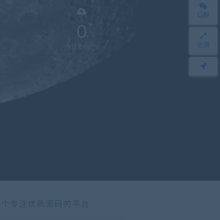
Q群
0
全屏
今日发布(个)
一个专注优质源码的平台