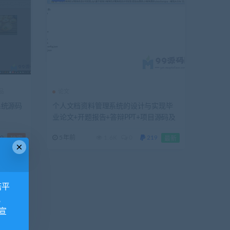
品
论文
送系统源码
个人文档资料管理系统的设计与实现毕
业论文+开题报告+答辩PPT+项目源码及
数据库
0
5年前
1.6K
0
219
独家
最新
×
诺平
视
宣