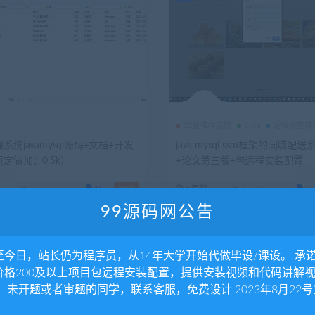
25届推荐选题
Java
定稿完整成
系统javamysql源码+文档+开发
java mysql ssm框架的同城配
定做加：0.5k）
+论文第三版+包远程安装配置
2.46K
0
199
4年前
1.97K
0
38
独家
99源码网公告
至今日，站长仍为程序员，从14年大学开始代做毕设/课设。 承
价格200及以上项目包远程安装配置，提供安装视频和代码讲解
。 未开题或者审题的同学，联系客服，免费设计 2023年8月22号