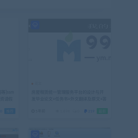
论文
等]ssm
房屋租赁统一管理服务平台的设计与开
工资请假
发毕业论文+任务书+外文翻译及原文+答
辩PPT+项目源码及数据库
0
5年前
1.89K
0
219
推荐
最新