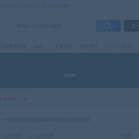
，销售只是起点 服务永无止境！
立即加入我们
25届推荐选题
Java
免费资源
深度学习
ChatGPT辅写
ssm
内容持续上新
选-一级主分类筛选配置和排序您的主分类筛选
钻石免费
钻石优惠
热度