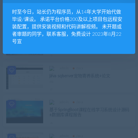
admin
Java
springboot java mysql酒店管理系统源码+文
时至今日，站长仍为程序员，从14年大学开始代做
档+ppt+讲解视频
毕设/课设。 承诺平台价格200及以上项目包远程安
装配置，提供安装视频和代码讲解视频。 未开题或
者审题的同学，联系客服，免费设计 2023年8月22
admin
Java
号宣
ssm大学生生活用品出售网站源码+毕业论文
+开题报告+答辩PPT+要求文档+讲解视频
admin
Java
java sqlserver宠物寄养系统+论文
admin
Java
基于SpringBoot课程在线学习系统设计源码
+数据库课程报告
admin
Java