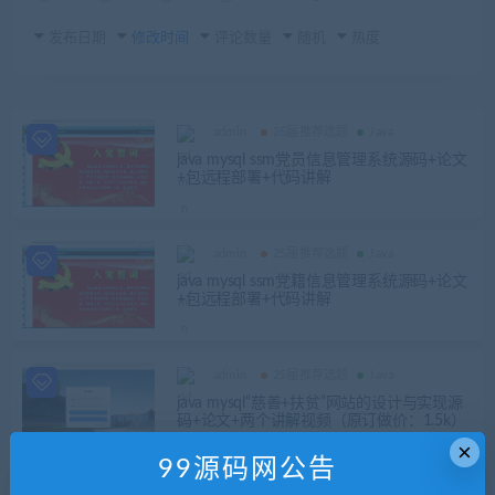
发布日期
修改时间
评论数量
随机
热度
admin
25届推荐选题
Java
java mysql ssm党员信息管理系统源码+论文
+包远程部署+代码讲解
admin
25届推荐选题
Java
java mysql ssm党籍信息管理系统源码+论文
+包远程部署+代码讲解
admin
25届推荐选题
Java
java mysql“慈善+扶贫”网站的设计与实现源
码+论文+两个讲解视频（原订做价：1.5k）
×
99源码网公告