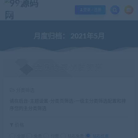
欢迎您光临99源码网，本站秉承服务宗旨 履行“站长”责任，销售只是起点 服务
登录 / 注册
月度归档：
2021年5月
会员专享优质资源
分类筛选
请在后台-主题设置-分类页筛选-一级主分类筛选配置和排
序您的主分类筛选
价格
全部
免费
付费
钻石免费
钻石优惠