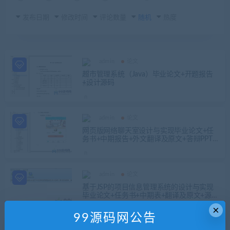
发布日期
修改时间
评论数量
随机
热度
admin
论文
超市管理系统（Java）毕业论文+开题报告
+设计源码
admin
论文
网页版网络聊天室设计与实现毕业论文+任
务书+中期报告+外文翻译及原文+答辩PPT+j
avaSSH源码+数据库+运行说明
admin
论文
基于JSP的项目信息管理系统的设计与实现
毕业论文+任务书+中期表+翻译及原文+源码
及数据库+辅导视频
×
99源码网公告