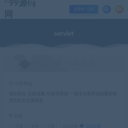
欢迎您光临99源码网，本站秉承服务宗旨 履行“站长”责任，销售只是起点 服务
登录 / 注册
servlet
会员专享优质资源
分类筛选
请在后台-主题设置-分类页筛选-一级主分类筛选配置和排
序您的主分类筛选
价格
全部
免费
付费
钻石免费
钻石优惠