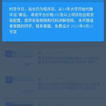
admin
论文
基于B/S的超市积分管理系统设计与实现毕
时至今日，站长仍为程序员，从14年大学开始代做
业论文+翻译及原文+源码+数据库+辅导视频
毕设/课设。 承诺平台价格200及以上项目包远程安
装配置，提供安装视频和代码讲解视频。 未开题或
者审题的同学，联系客服，免费设计 2023年8月22
admin
25届推荐选题
Java
号宣
java servlet汽车租赁系统源码+论文+ppt+安
装配置+idea、eclipse版本
admin
论文
基于JSP的企业财务管理系统设计与实现毕
业论文+任务书+中期报告+中期表+答辩+翻
译及原文+源码+数据库+辅导视频
admin
论文
基于JavaEE电子商务交易系统的设计与实现
毕业论文+任务书+中期报告+外文翻译及原
文+项目源码及数据库文件
admin
Java