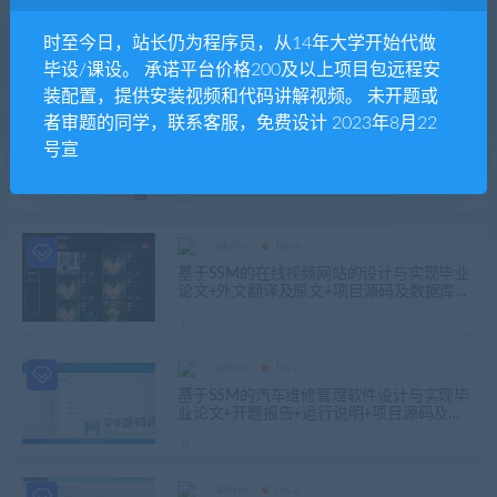
admin
Java
基于SSM的网上书城系统设计与实现毕业论
时至今日，站长仍为程序员，从14年大学开始代做
文+开题报告+项目源码及数据库文件+答辩
提问及答案+项目安装说明文件
毕设/课设。 承诺平台价格200及以上项目包远程安
装配置，提供安装视频和代码讲解视频。 未开题或
者审题的同学，联系客服，免费设计 2023年8月22
admin
Java
号宣
基于SSM的电影网站设计与实现毕业论文
+任务书+开题报告+文献综述+中期报告+外
文翻译及原文+答辩PPT+项目源码及数据库
文件
admin
Java
基于SSM的在线视频网站的设计与实现毕业
论文+外文翻译及原文+项目源码及数据库文
件
admin
Java
基于SSM的汽车维修管理软件设计与实现毕
业论文+开题报告+运行说明+项目源码及数
据库文件
admin
Java