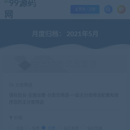
欢迎您光临99源码网，本站秉承服务宗旨 履行“站长”责任，销售只是起点 服务
登录 / 注册
月度归档：
2021年5月
会员专享优质资源
分类筛选
请在后台-主题设置-分类页筛选-一级主分类筛选配置和排
序您的主分类筛选
价格
全部
免费
付费
钻石免费
钻石优惠