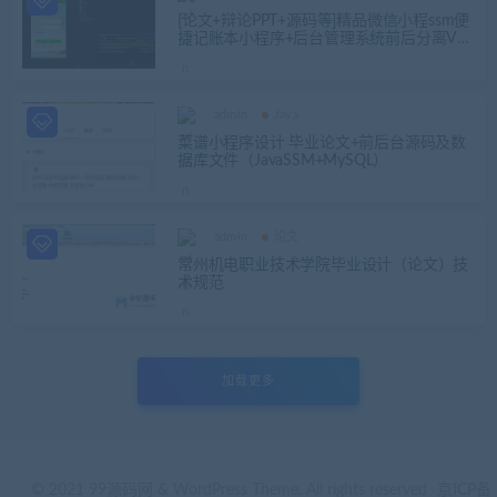
[论文+辩论PPT+源码等]精品微信小程ssm便
捷记账本小程序+后台管理系统前后分离VU
E+中期检查表+ppt+周进展+开题+任务书
+申请表+指导工作记录
admin
Java
菜谱小程序设计 毕业论文+前后台源码及数
据库文件（JavaSSM+MySQL）
admin
论文
常州机电职业技术学院毕业设计（论文）技
术规范
加载更多
© 2021 99源码网 & WordPress Theme. All rights reserved
京ICP备