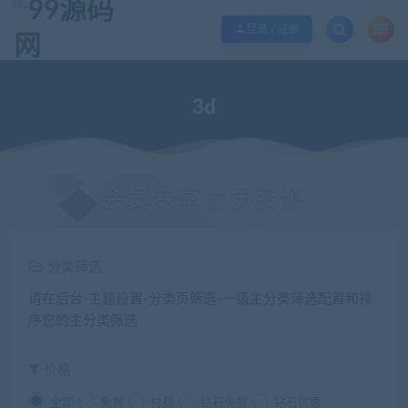
欢迎您光临99源码网，本站秉承服务宗旨 履行“站长”责任，销售只是起点 服务
登录 / 注册
3d
会员专享优质资源
分类筛选
请在后台-主题设置-分类页筛选-一级主分类筛选配置和排
序您的主分类筛选
价格
全部
免费
付费
钻石免费
钻石优惠