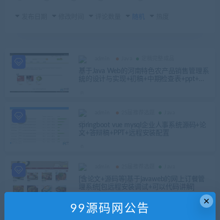
发布日期
修改时间
评论数量
随机
热度
admin
Java
定稿完整成品
基于Java Web的河南特色农产品销售管理系
统的设计与实现+初稿+中期检查表+ppt+周
进展+开题+任务书+申请表+外文翻译+查重
报告+安装视频+讲解视频（已降重）
admin
25届推荐选题
Java
springboot vue mysql企业人事系统源码+论
文+答辩稿+PPT+远程安装配置
admin
25届推荐选题
Java
[含论文+源码等]基于javaweb的网上订餐管
理系统[包远程安装调试+可以代码讲解]
×
99源码网公告