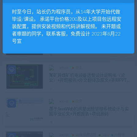
admin
25届推荐选题
Java
基于MVC模式的多视类技术的应用研究（基
时至今日，站长仍为程序员，从14年大学开始代做
于MVC的酒店预订系统)+论文+开题报告+包
安装+包讲解
毕设/课设。 承诺平台价格200及以上项目包远程安
装配置，提供安装视频和代码讲解视频。 未开题或
者审题的同学，联系客服，免费设计 2023年8月22
admin
PHP
号宣
php基于用户行为和内容的个性化新闻推荐
系统
admin
论文
某矿井煤矿机电设备选型设计说明书（论
文）+开题报告+外文翻译及原文+答辩PPT+
CAD图纸
admin
论文
基于JavaWeb的房屋出租管理系统设计与实
现毕业论文+开题报告+项目源码
admin
25届推荐选题
Java
小程序