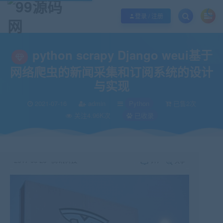
欢迎您光临99源码网，本站秉承服务宗旨 履行“站长”责任，销售只是起点 服务
登录 / 注册
当前位置：
99源码网
Python
python scrapy Django weui基于
>
>
python scrapy Django weui基于
网络爬虫的新闻采集和订阅系统的设计
与实现
2021-07-16
admin
Python
已售2次
关注4.96K次
已收录