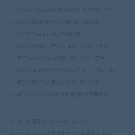
Python Django连锁炸鸡店管理系统的设计与实现+第一稿+中期检查表+ppt+开题+任务书+申请表+文献综述+查重报告+安装视频+讲解视频（已降重）
python离线CNN车牌识别源码+演讲稿
房地产 Django Web 应用程序
python影视数据爬虫sqlite源码+论文（完整版和简洁版）
基于Python学生成绩管理系统设计与实现+论文第五版+开题报告+ppt+任务书+修改的问题文档+安装视频+代码讲解视频（已降重，包安装）
python sqlite知网爬虫源码+论文（原订做1.2k)
基于机器学习的海洋生物识别系统的设计与实现（Yolov）+一稿+任务书+选题审题表+开题报告+查重报告（还有一套：基于深度学习的动物检测识别系统）
基于python+MySQL数据库的图书管理系统设计与实现源码+论文
资产管理系统python django sqlite
Python vue在线考试系统-大学毕业设计-基于Django+Django -Rest-Framework+vue（保远程安装配置）