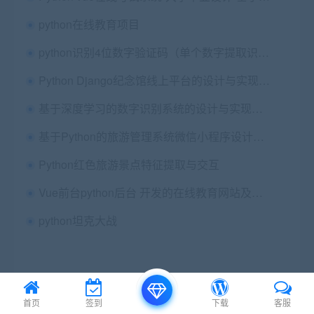
python在线教育项目
python识别4位数字验证码（单个数字提取识别）
Python Django纪念馆线上平台的设计与实现+第二稿+中期检查表+ppt+开题+任务书+申请表+文献综述+查重报告+安装视频+讲解视频（已降重）
基于深度学习的数字识别系统的设计与实现（python、yolov、PyQt5）+第一稿+开题+任务书+安装视频
基于Python的旅游管理系统微信小程序设计与实现毕业论文+项目源码及数据库
Python红色旅游景点特征提取与交互
Vue前台python后台 开发的在线教育网站及后台管理
python坦克大战
猜你在找
首页
签到
下载
客服