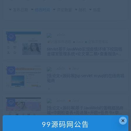
发布日期
修改时间
评论数量
随机
热度
admin
25届推荐选题
Java
定稿完整成品
servlet基于JavaWeb实现疫情环境下校园宿
舍寝室管理系统+论文第二稿+查重报告+代
码讲解视频+安装视频（已降重）
admin
Java
[含论文+源码等]jsp servlet mysql的在线商城
电商
admin
Java
[含论文+源码等]基于JavaWeb的蛋糕甜品商
城+中期检查表+周进展+开题+任务书+申请
表+指导工作记录+查重报告+安装视频+讲解
×
视频（还有卡地亚珠宝内容）
99源码网公告