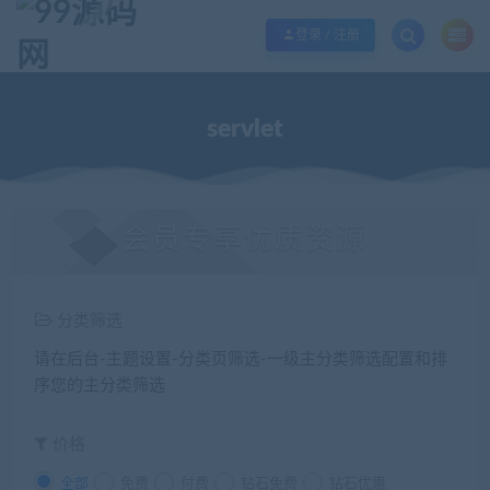
欢迎您光临99源码网，本站秉承服务宗旨 履行“站长”责任，销售只是起点 服务
登录 / 注册
servlet
会员专享优质资源
分类筛选
请在后台-主题设置-分类页筛选-一级主分类筛选配置和排
序您的主分类筛选
价格
全部
免费
付费
钻石免费
钻石优惠