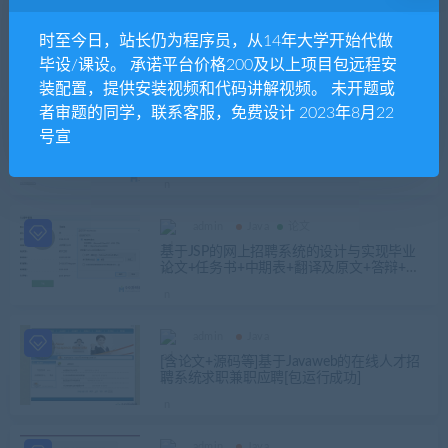
admin
Java
[含论文+源码等]基于JavaWeb的蛋糕甜品商
时至今日，站长仍为程序员，从14年大学开始代做
城[包运行成功]
毕设/课设。 承诺平台价格200及以上项目包远程安
装配置，提供安装视频和代码讲解视频。 未开题或
者审题的同学，联系客服，免费设计 2023年8月22
admin
Java
号宣
java+jsp+servlet+mysql学生选课管理系统
（源码+论文+开题+任务书）
admin
Java
论文
基于JSP的网上招聘系统的设计与实现毕业
论文+任务书+中期表+翻译及原文+答辩+源
码及数据库+辅导视频
admin
Java
[含论文+源码等]基于Javaweb的在线人才招
聘系统求职兼职应聘[包运行成功]
admin
Java