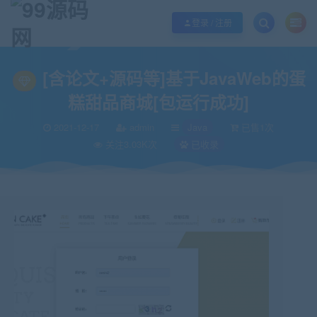
欢迎您光临99源码网，本站秉承服务宗旨 履行“站长”责任，销售只是起点 服务
登录 / 注册
当前位置：
99源码网
Java
[含论文+源码等]基于JavaWeb的蛋糕甜品商城[
>
>
[含论文+源码等]基于JavaWeb的蛋
糕甜品商城[包运行成功]
2021-12-17
admin
Java
已售1次
关注3.03K次
已收录