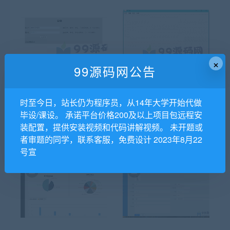
×
99源码网公告
php登录注册源码+效果图
基于JavaSwing的电脑写字
时至今日，站长仍为程序员，从14年大学开始代做
+效果视频+实训报告
板的设计与实现毕业论文
毕设/课设。 承诺平台价格200及以上项目包远程安
装配置，提供安装视频和代码讲解视频。 未开题或
+任务书+开题+中期表+答
者审题的同学，联系客服，免费设计 2023年8月22
辩+源码+辅导视频
号宣