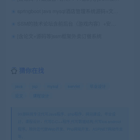
springboot java mysql酒店管理系统源码+文档+ppt+讲解视频
SSM的技术论坛含前后台（游戏内容）+安装视频+论文+开题报告+写作指导（包安装配置）
[含论文+源码等]ssm框架外卖订餐系统
猜你在找
java
jsp
mysql
servlet
毕业设计
论文
课程设计
99源码网专注代写Java程序，php程序，网站建设，毕业设
计，课程设计，代写C/C++程序,代写数据结构,代写ios android
程序。除外还代做Web开发、Php网站开发、ASP.NET网站作业
等。