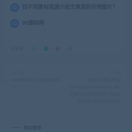
找不到素材资源介绍文章里的示例图片？
99源码网
分享到：
上一篇
下一篇
ssm教材征订与发放管理系
[含论文+源码等]基于
统
Springboot+freemarker+Mysql
实现的玩具企业官网+包远程安
装配置+包含代码讲解视频
相关推荐