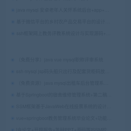
java mysql 安卓老年人关怀系统后台+app+论文
基于微信平台的乡村农产品交易平台的设计与实现+第四稿+中期检查表+ppt+周进展+开题+任务书+申请表+查重报告+安装视频+讲解视频（已降重）（1.13G）
ssh框架网上教务评教系统设计与实现源码+论文第三稿+ppt+中期检查表+文献综述+任务书+开题报告+查重报告
（免费分享）java vue mysql职称评审系统
ssh mysql jsp码头船只出行及配套货柜码放管理系统的设计与实现
（免费资源）java mysql出租车后台管理系统 集成百度地图API 滴滴打车后台管理控制中心
基于Springboot的宿舍维修管理系统+第二稿+6次中期检查+ppt+中期检查表+查重报告+安装视频+讲解视频（已降重）
SSM框架基于JavaWeb在线投票系统的设计与实现源码+论文+ppt+代码讲解视频+安装视频（包安装）
vue+springboot教务管理系统毕业论文+功能规格说明+数据库设计书+答辩ppt
[含论文+开题报告+答辩PPT+源码等]SSM校园食堂点餐系统订餐就餐餐厅（已降重）