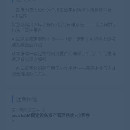
一款专为恋人设计的全场景数字化情侣生活管理平台
+小程序
智慧仓储出入库小程序+后台管理系统 —— 全流程数字
化资产管控平台
AI赋能服装定制新体验——「健一定制」AI智能虚拟换
装系统全面介绍
从零搭建一套完整的网盘推广代理返佣平台：平台推荐
返现系统深度解析
一站式数字化招聘与用工协作平台——连接企业与人才
的全链路解决方案
近期评论
夏~回忆
发表在《
java EAM固定设备资产管理系统+小程序
》