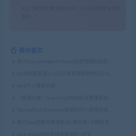
关注【程序代做 源码分享】公众号获取更多免费
源码！！！
猜你喜欢
基于java springboot mysql百度地图的信息标注系统–桌面端的设计与实现源码+论文+讲解视频+所需软件+查重报告
SSM框架混凝土公司仓库管理系统的设计与实现+第二稿+中期检查表+ppt+开题+任务书+申请表+查重报告+安装视频+讲解视频（已降重）
java个人博客系统
（免费分享）java mysql电商后台管理系统跨境平台系统源码+论文
SpringBoot+Bootstrap框架的中小医院信息系统源码+安装教程
基于java的图书管理系统+第五稿+中期检查表+ppt+周进展+开题+任务书+申请表+查重报告+安装视频+讲解视频（已降重）
java mysql体检管理系统源码+论文