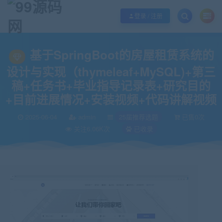
欢迎您光临99源码网，本站秉承服务宗旨 履行“站长”责任，销售只是起点 服务
登录 / 注册
当前位置：
99源码网
25届推荐选题
基于SpringBoot的房屋租赁系统的设
>
>
基于SpringBoot的房屋租赁系统的
设计与实现（thymeleaf+MySQL)+第三
稿+任务书+毕业指导记录表+研究目的
+目前进展情况+安装视频+代码讲解视频
2025-06-04
admin
25届推荐选题
已售0次
关注6.06K次
已收录