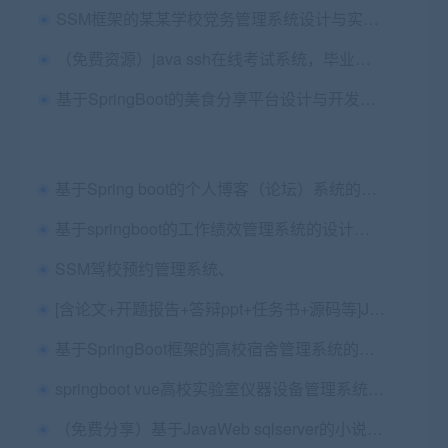
SSM框架的某某学校党务管理系统设计与实现源码+论文
（免费资源）java ssh在线考试系统，毕业设计
基于SpringBoot的美食分享平台设计与开发（Vue MySQL）+论文+开题报告
基于Spring boot的个人博客（论坛）系统的设计与实现+第一稿+中期检查表+ppt+开题+任务书+申请表+文献综述+查重报告+安装视频+讲解视频（已降重）
基于springboot的工作绩效管理系统的设计与实现+一稿+任务书+开题报告+中期检查表+开题答辩ppt+安装视频+讲解视频（已降重）
SSM驾校预约管理系统、
[含论文+开题报告+答辩ppt+任务书+源码等]JAVAWEB物资管理系统
基于SpringBoot框架的高校宿舍管理系统的设计与开发+第二稿+进展情况+开题报告+中期检查表+相关问题及解答+ppt+创新点++查重报告+安装视频+讲解视频（已降重）
springboot vue高校实验室仪器设备管理系统+论文
（免费分享）基于JavaWeb sqlserver的小说阅读网站设计与实现 毕业论文+答辩PPT+项目源码及数据库文件