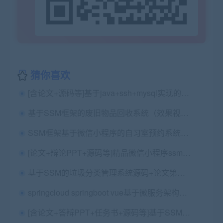
猜你喜欢
[含论文+源码等]基于java+ssh+mysql实现的美食网站
基于SSM框架的废旧物品回收系统（效果视频+安装视频）
SSM框架基于微信小程序的自习室预约系统的设计与实现+第一稿+中期检查表+ppt+开题+任务书+申请表+文献综述+查重报告+安装视频+讲解视频
[论文+辩论PPT+源码等]精品微信小程序ssm户外体能训练教学平台+后台管理系统|前后分离
基于SSM的垃圾分类管理系统源码+论文第一稿+查重报告+安装视频+包安装配置
springcloud springboot vue基于微服务架构实现的智能招聘系统(用于毕业设计)
[含论文+答辩PPT+任务书+源码等]基于SSM框架演唱会网上订票系统