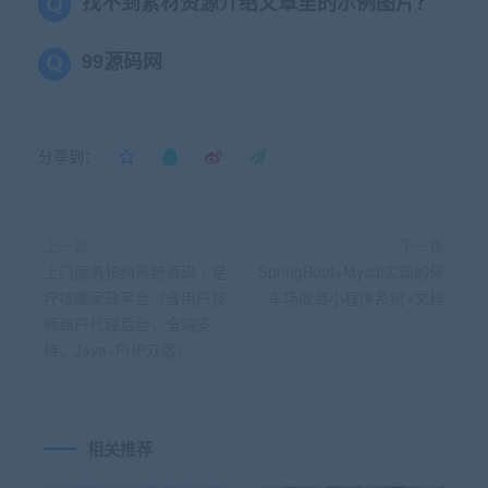
找不到素材资源介绍文章里的示例图片？
99源码网
分享到：
上一篇
下一篇
上门服务预约系统源码｜足
SpringBoot+Mysql实现的停
疗按摩家政平台（含用户技
车场收费小程序系统+文档
师商户代理后台，全端支
持，Java+PHP双版）
相关推荐