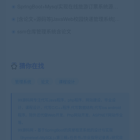
SpringBoot+Mysql实现在线旅游订票系统源码+讲解视频教程（33讲）+开发文档+中期检查表+ppt+周进展+开题+任务书+申请表+指导工作记录（共2.9G）（已降重，降重录像）
[含论文+源码等]JavaWeb校园快递管理系统[包运行成功]
ssm仓库管理系统含论文
猜你在找
管理系统
论文
课程设计
99源码网专注代写Java程序，php程序，网站建设，毕业设
计，课程设计，代写C/C++程序,代写数据结构,代写ios android
程序。除外还代做Web开发、Php网站开发、ASP.NET网站作业
等。
99源码网
»
基于SpringBoot的房屋租赁系统的设计与实现
（thymeleaf+MySQL)+第三稿+任务书+毕业指导记录表+研究目