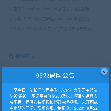
基于SpringBoot的环保行为记录与社区互动平台（Vue+MySQL）+论文+ppt+选题审批表+任务书+开题报告+指导记录表+中期检查表+代码讲解视频+安装视频
文档+PPT+源码等]精品springboot实验室预约管理系统知识分享包运行成功]
SSM+JSP+MYSQL实现的宠物领养收养管理系统源码
猜你在找
ssm
管理系统
论文
课程设计
×
99源码网公告
99源码网专注代写Java程序，php程序，网站建设，毕业设
计，课程设计，代写C/C++程序,代写数据结构,代写ios android
时至今日，站长仍为程序员，从14年大学开始代做
程序。除外还代做Web开发、Php网站开发、ASP.NET网站作业
毕设/课设。 承诺平台价格200及以上项目包远程安
等。
装配置，提供安装视频和代码讲解视频。 未开题或
99源码网
»
ssm教材征订与发放管理系统
者审题的同学，联系客服，免费设计 2023年8月22