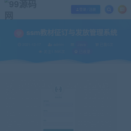
欢迎您光临99源码网，本站秉承服务宗旨 履行“站长”责任，销售只是起点 服务
登录 / 注册
当前位置：
99源码网
Java
ssm教材征订与发放管理系统
>
>
ssm教材征订与发放管理系统
2021-12-17
admin
Java
已售0次
关注1.56K次
已收录