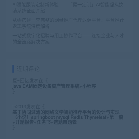
AI赋能服装定制新体验——「健一定制」AI智能虚拟换
装系统全面介绍
从零搭建一套完整的网盘推广代理返佣平台：平台推荐
返现系统深度解析
一站式数字化招聘与用工协作平台——连接企业与人才
的全链路解决方案
近期评论
夏~回忆
发表在《
java EAM固定设备资产管理系统+小程序
》
fc2013
发表在《
基于协同过滤的网络文学智能推荐平台的设计与实现
（小说）springboot mysql Redis Thymeleaf+第一稿
+开题报告+任务书+选题审题表
》