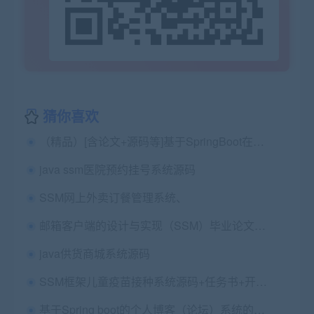
猜你喜欢
（精品）[含论文+源码等]基于SpringBoot在线电影订票系统影院+包远程安装部署+代码讲解视频
java ssm医院预约挂号系统源码
SSM网上外卖订餐管理系统、
邮箱客户端的设计与实现（SSM）毕业论文+任务书+开题报告+设计源码
java供货商城系统源码
SSM框架儿童疫苗接种系统源码+任务书+开题报告+审批表+论文2稿+ppt2稿+包远程安装+已降重
基于Spring boot的个人博客（论坛）系统的设计与实现+第一稿+中期检查表+ppt+开题+任务书+申请表+文献综述+查重报告+安装视频+讲解视频（已降重）