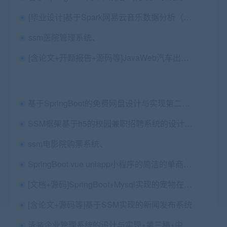
[毕业设计]基于Spark网易云音乐数据分析（免费分享）
ssm医院管理系统、
[含论文+开题报告+源码等]JavaWeb汽车出租管理系统|租车租赁
基于SpringBoot的免费网盘设计与实现第二稿+文献+问题解答+任务书+开题报告及评审表+参考文献翻译+安装视频+代码讲解视频
SSM框架基于h5的校园兼职招聘系统的设计与实现源码+论文三稿+ppt+查重报告（包远程安装，已降重
ssm电影院购票系统、
SpringBoot vue uniapp小程序的简洁的单商户商城系统（有单独的小程序、单独移动端Vue
[文档+源码]SpringBoot+Mysql实现的宠物在线商城宠物交易平台宠物店源码+讲解视频教程+开发文档
[含论文+源码等]基于SSM实现的新闻发布系统
泳装企业管理系统的设计与实现+第三稿+中期检查表+ppt+周进展+开题+任务书+申请表+查重报告+安装视频+讲解视频（已降重）