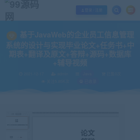
欢迎您光临99源码网，本站秉承服务宗旨 履行“站长”责任，销售只是起点 服务
登录 / 注册
当前位置：
99源码网
Java
基于JavaWeb的企业员工信息管理系统的设计
>
>
基于JavaWeb的企业员工信息管理
系统的设计与实现毕业论文+任务书+中
期表+翻译及原文+答辩+源码+数据库
+辅导视频
2021-12-17
admin
Java
已售0次
关注5.85K次
已收录