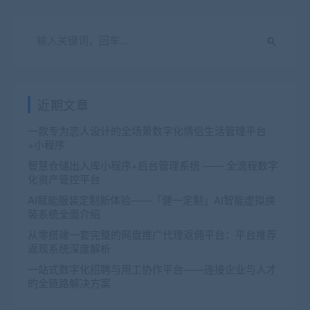
近期文章
一款专为恋人设计的全场景数字化情侣生活管理平台
+小程序
智慧仓储出入库小程序+后台管理系统 —— 全流程数字
化资产管控平台
AI赋能服装定制新体验——「健一定制」AI智能虚拟换
装系统全面介绍
从零搭建一套完整的网盘推广代理返佣平台：平台推荐
返现系统深度解析
一站式数字化招聘与用工协作平台——连接企业与人才
的全链路解决方案