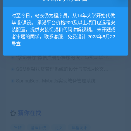
基于JSP的企业物流管理系统设计与实现 毕业论文+项目源码及数据库文件
时至今日，站长仍为程序员，从14年大学开始代做
基于ssm框架的汽车出租管理系统源码
毕设/课设。 承诺平台价格200及以上项目包远程安
装配置，提供安装视频和代码讲解视频。 未开题或
（精品）基于javaweb ssm框架的宿舍管理系统设计与实现源码+安装视频+查重报告+代码讲解视频+论文
者审题的同学，联系客服，免费设计 2023年8月22
号宣
[含任务书+PPT+源码等]B2C婚纱摄影网站的设计与实现S2SH[包运行成功]
“李记餐厅”微信点餐小程序的设计与实现毕业论文+开题报告+开题答辩PPT+中期报告+小程序前后台（Java+mysql）源码+运行图解
SSM框架扶贫管理系统的设计与实现+论文第六稿+中期自检表+文献综述+安装视频+代码讲解视频+查重报告（已降重）
SpringBoot+Mybatis实现教务管理系统
猜你在找
答辩
管理系统
论文
课程设计