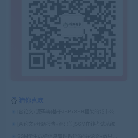
猜你喜欢
[含论文+源码等]基于JSP+SSH框架的城市公交查询系统+中期检查表+ppt+周进展+开题+任务书+申请表+指导工作记录（已降重）
[含论文+开题报告+源码等]SSM在线考试系统
SSM学生成绩信息管理系统源码+论文+效果图+效果视频+所需所有软件环境（包远程安装配置+代码讲解）