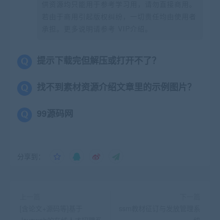
供资源均只能用于参考学习用，请勿直接商用。
若由于商用引起版权纠纷，一切责任均由使用者
承担。更多说明请参考 VIP介绍。
提示下载完但解压或打开不了？
找不到素材资源介绍文章里的示例图片？
99源码网
分享到：
上一篇
下一篇
[含论文+源码等]基于
ssm教材征订与发放管理系