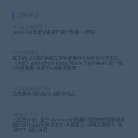
近期评论
夏~回忆
发表在《
java EAM固定设备资产管理系统+小程序
》
fc2013
发表在《
基于协同过滤的网络文学智能推荐平台的设计与实现
（小说）springboot mysql Redis Thymeleaf+第一稿
+开题报告+任务书+选题审题表
》
007d3ba960
发表在《
免费源码-领取指南-限部分商品
》
admin
发表在《
（免费分享）基于Java oracle数据库的超市货物管理系
统的设计与实现毕业论文+开题报告+源码及数据库+答
辩PPT+运行说明
》