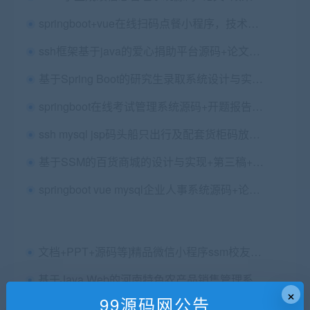
springboot+vue在线扫码点餐小程序，技术栈 springboot 、vue、mysql、微信小程序
ssh框架基于java的爱心捐助平台源码+论文第三稿+查重报告+代码讲解视频（包安装，已降重）
基于Spring Boot的研究生录取系统设计与实现+第四稿+中期检查表+ppt+周进展+开题+任务书+申请表+指导工作记录+讲解视频（已降重）
springboot在线考试管理系统源码+开题报告+开题ppt+查重报告+代码讲解视频+论文
ssh mysql jsp码头船只出行及配套货柜码放管理系统的设计与实现+论文+开题报告+任务书
基于SSM的百货商城的设计与实现+第三稿+外文翻译+ppt+开题+外文文献+文献综述+指导工作记录+查重报告+安装视频+讲解视频（已降重）
springboot vue mysql企业人事系统源码+论文+答辩稿+PPT+远程安装配置
文档+PPT+源码等]精品微信小程序ssm校友录网站+后台管理系统前后分离VUE
基于Java Web的河南特色农产品销售管理系统的设计与实现+初稿+中期检查表+ppt+周进展+开题+任务书+申请表+外文翻译+查重报告+安装视频+讲解视频（已降重）
×
99源码网公告
Springboot+vue调查问卷管理系统(带论文)、