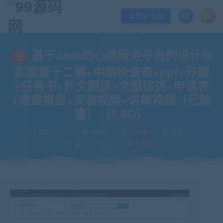
欢迎您光临99源码网，本站秉承服务宗旨 履行“站长”责任，销售只是起点 服务
登录 / 注册
当前位置：
99源码网
Java
基于Java的心理服务平台的设计与实现第十二稿+
>
>
基于Java的心理服务平台的设计与
实现第十二稿+中期检查表+ppt+开题
+任务书+外文翻译+文献综述+申请表
+查重报告+安装视频+讲解视频（已降
重）（1.8G）
2023-07-09
admin
Java
已售1次
关注1.26K次
已收录