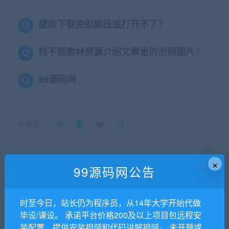
提示下载完但解压或打开不了？
找不到素材资源介绍文章里的示例图片？
99源码网
分享到：
×
上一篇
下一篇
99源码网公告
html前端6页面旅游网页
html前端个人介绍网页源码
时至今日，站长仍为程序员，从14年大学开始代做
毕设/课设。 承诺平台价格200及以上项目包远程安
相关推荐
装配置，提供安装视频和代码讲解视频。 未开题或