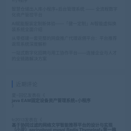
智慧仓储出入库小程序+后台管理系统 —— 全流程数字
化资产管控平台
AI赋能服装定制新体验——「健一定制」AI智能虚拟换
装系统全面介绍
从零搭建一套完整的网盘推广代理返佣平台：平台推荐
返现系统深度解析
一站式数字化招聘与用工协作平台——连接企业与人才
的全链路解决方案
近期评论
夏~回忆
发表在《
java EAM固定设备资产管理系统+小程序
》
fc2013
发表在《
基于协同过滤的网络文学智能推荐平台的设计与实现
（小说）springboot mysql Redis Thymeleaf+第一稿