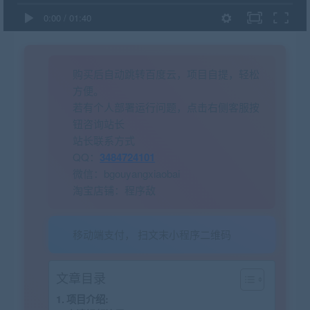
0:00
/
01:40
购买后自动跳转百度云，项目自提，轻松
方便。
若有个人部署运行问题，点击右侧客服按
钮咨询站长
站长联系方式
QQ：
3484724101
微信：bgouyangxiaobai
淘宝店铺：程序敌
移动端支付， 扫文末小程序二维码
文章目录
项目介绍: