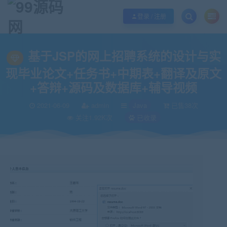
欢迎您光临99源码网，本站秉承服务宗旨 履行“站长”责任，销售只是起点 服务
登录 / 注册
当前位置：
99源码网
Java
基于JSP的网上招聘系统的设计与实现毕业论文
>
>
基于JSP的网上招聘系统的设计与实
现毕业论文+任务书+中期表+翻译及原文
+答辩+源码及数据库+辅导视频
2021-06-09
admin
Java
已售38次
关注1.92K次
已收录