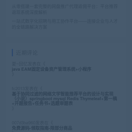
从零搭建一套完整的网盘推广代理返佣平台：平台推荐
返现系统深度解析
一站式数字化招聘与用工协作平台——连接企业与人才
的全链路解决方案
近期评论
夏~回忆
发表在《
java EAM固定设备资产管理系统+小程序
》
fc2013
发表在《
基于协同过滤的网络文学智能推荐平台的设计与实现
（小说）springboot mysql Redis Thymeleaf+第一稿
+开题报告+任务书+选题审题表
》
007d3ba960
发表在《
免费源码-领取指南-限部分商品