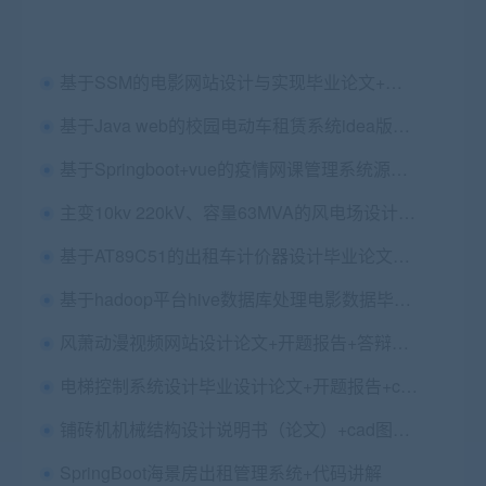
基于SSM的电影网站设计与实现毕业论文+任务书+开题报告+文献综述+中期报告+外文翻译及原文+答辩PPT+项目源码及数据库文件
基于Java web的校园电动车租赁系统idea版本+eclipse版本+论文+答辩ppt+包安装配置+代码讲解+开题报告
基于Springboot+vue的疫情网课管理系统源码+论文+ppt+远程安装部署
主变10kv 220kV、容量63MVA的风电场设计说明书（论文）+cad图纸
基于AT89C51的出租车计价器设计毕业论文+任务书+开题+中期检查+翻译及原文+答辩PPT+程序及原理图
基于hadoop平台hive数据库处理电影数据毕业论文
风萧动漫视频网站设计论文+开题报告+答辩PPT+设计源码+数据库
电梯控制系统设计毕业设计论文+开题报告+cad图纸+梯形图+组态源码
铺砖机机械结构设计说明书（论文）+cad图纸+Solidworks三维图
SpringBoot海景房出租管理系统+代码讲解