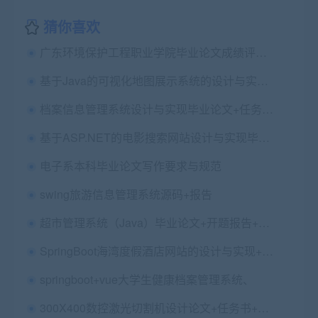
猜你喜欢
广东环境保护工程职业学院毕业论文成绩评定标准
基于Java的可视化地图展示系统的设计与实现（论文题目不一样，其他都一样）
档案信息管理系统设计与实现毕业论文+任务书+中期报告+开题报告+答辩PPT+项目源码（vue + java）
基于ASP.NET的电影搜索网站设计与实现毕业论文+项目源码及数据库文件
电子系本科毕业论文写作要求与规范
swing旅游信息管理系统源码+报告
超市管理系统（Java）毕业论文+开题报告+设计源码
SpringBoot海湾度假酒店网站的设计与实现+第二稿+中期检查表+ppt+周进展+开题+任务书+申请表+查重报告+安装视频+讲解视频（已降重）
springboot+vue大学生健康档案管理系统、
300X400数控激光切割机设计论文+任务书+开题报告+文综+答辩+cad图纸