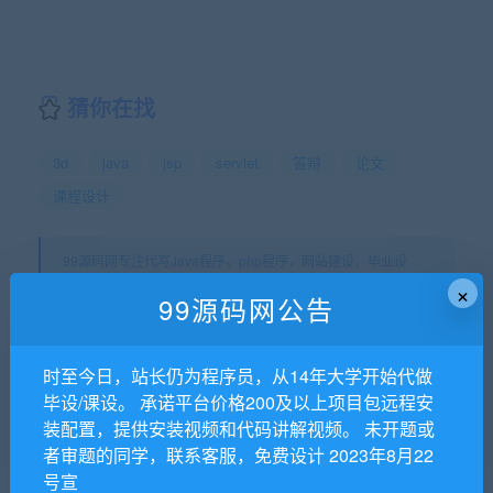
猜你在找
3d
java
jsp
servlet
答辩
论文
课程设计
99源码网专注代写Java程序，php程序，网站建设，毕业设
×
计，课程设计，代写C/C++程序,代写数据结构,代写ios android
99源码网公告
程序。除外还代做Web开发、Php网站开发、ASP.NET网站作业
等。
99源码网
»
基于JSP的网上招聘系统的设计与实现毕业论文+任
时至今日，站长仍为程序员，从14年大学开始代做
务书+中期表+翻译及原文+答辩+源码及数据库+辅导视频
毕设/课设。 承诺平台价格200及以上项目包远程安
装配置，提供安装视频和代码讲解视频。 未开题或
者审题的同学，联系客服，免费设计 2023年8月22
常见问题FAQ
号宣