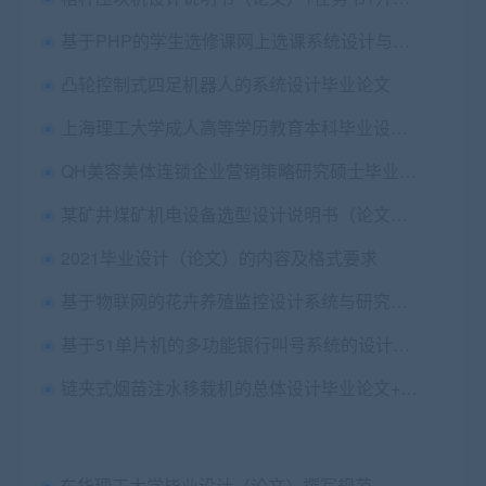
基于PHP的学生选修课网上选课系统设计与实现毕业论文+项目源码及数据库文件
凸轮控制式四足机器人的系统设计毕业论文
上海理工大学成人高等学历教育本科毕业设计(论文)撰写规范
QH美容美体连锁企业营销策略研究硕士毕业论文+开题报告
某矿井煤矿机电设备选型设计说明书（论文）+开题报告+外文翻译及原文+答辩PPT+CAD图纸
2021毕业设计（论文）的内容及格式要求
基于物联网的花卉养殖监控设计系统与研究毕业论文+开题报告
基于51单片机的多功能银行叫号系统的设计与分析全套（论文 任务书 程序 仿真 原理图等）
链夹式烟苗注水移栽机的总体设计毕业论文+开题报告+中期汇报+答辩PPT+cad图纸
东华理工大学毕业设计（论文）撰写规范