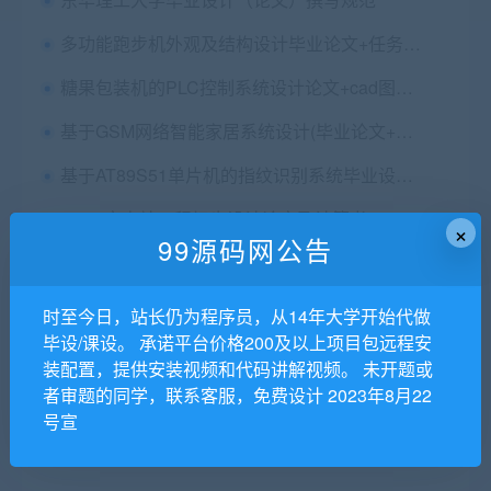
多功能跑步机外观及结构设计毕业论文+任务书+开题报告+文献综述+翻译及原文+cad图纸+三维图纸
糖果包装机的PLC控制系统设计论文+cad图纸+组态+梯形图
基于GSM网络智能家居系统设计(毕业论文+任务书+开题+翻译+源码+原理图)
基于AT89S51单片机的指纹识别系统毕业设计论文
35KV变电站工程初步设计论文及计算书
×
99源码网公告
某办公楼（建筑、施工）二段式设计说明书（论文）+任务书+cad图纸
企业部门网络规划设计毕业论文+拓扑图PKT源文件
时至今日，站长仍为程序员，从14年大学开始代做
毕设/课设。 承诺平台价格200及以上项目包远程安
基于Matlab的高压直流输电系统仿真研究毕业论文+任务书+翻译及原文+设计源码+运行视频
装配置，提供安装视频和代码讲解视频。 未开题或
基于Matlab的单相半波可控整流电路的设计与仿真论文和Matlab源码
者审题的同学，联系客服，免费设计 2023年8月22
号宣