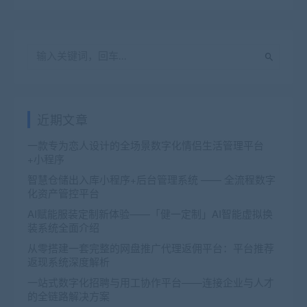
近期文章
一款专为恋人设计的全场景数字化情侣生活管理平台
+小程序
智慧仓储出入库小程序+后台管理系统 —— 全流程数字
化资产管控平台
AI赋能服装定制新体验——「健一定制」AI智能虚拟换
装系统全面介绍
从零搭建一套完整的网盘推广代理返佣平台：平台推荐
返现系统深度解析
一站式数字化招聘与用工协作平台——连接企业与人才
的全链路解决方案