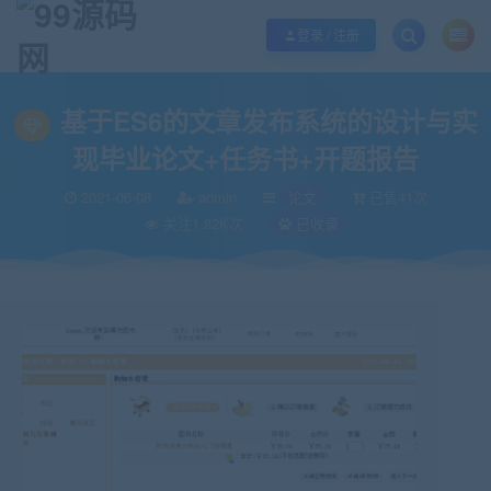
欢迎您光临99源码网，本站秉承服务宗旨 履行“站长”责任，销售只是起点 服务
登录 / 注册
当前位置：
99源码网
论文
基于ES6的文章发布系统的设计与实现毕业论文
>
>
基于ES6的文章发布系统的设计与实
现毕业论文+任务书+开题报告
2021-06-08
admin
论文
已售41次
关注1.82K次
已收录