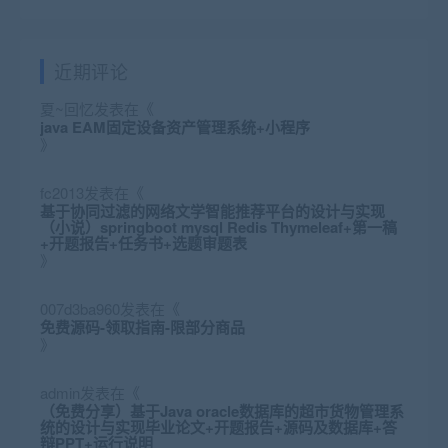
近期评论
夏~回忆
发表在《
java EAM固定设备资产管理系统+小程序
》
fc2013
发表在《
基于协同过滤的网络文学智能推荐平台的设计与实现
（小说）springboot mysql Redis Thymeleaf+第一稿
+开题报告+任务书+选题审题表
》
007d3ba960
发表在《
免费源码-领取指南-限部分商品
》
admin
发表在《
（免费分享）基于Java oracle数据库的超市货物管理系
统的设计与实现毕业论文+开题报告+源码及数据库+答
辩PPT+运行说明