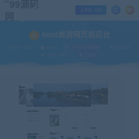
欢迎您光临99源码网，本站秉承服务宗旨 履行“站长”责任，销售只是起点 服务
登录 / 注册
当前位置：
99源码网
HTML网页前端
html旅游网页前后台
>
>
html旅游网页前后台
2021-05-20
admin
HTML网页前端
已售23次
关注2.79K次
已收录