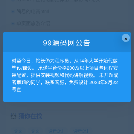
简易的电商html
单页面旅游介绍
html前端保护树木公益5网页
×
99源码网公告
List and Table Elements of HTML The George Washington University Computer Science 1023 Professor Brenner (nbrenner@gwu.edu)
商城前端html源码
时至今日，站长仍为程序员，从14年大学开始代做
毕设/课设。 承诺平台价格200及以上项目包远程安
html电商网页10页面
装配置，提供安装视频和代码讲解视频。 未开题或
者审题的同学，联系客服，免费设计 2023年8月22
Election Website The George Washington University Computer Science 1023 Professor Brenner (nbrenner@gwu.edu)
号宣
猜你在找
论文
论文
课程设计
课程设计