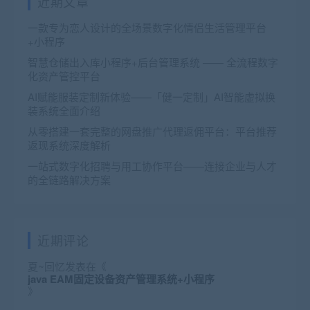
近期文章
一款专为恋人设计的全场景数字化情侣生活管理平台
+小程序
智慧仓储出入库小程序+后台管理系统 —— 全流程数字
化资产管控平台
AI赋能服装定制新体验——「健一定制」AI智能虚拟换
装系统全面介绍
从零搭建一套完整的网盘推广代理返佣平台：平台推荐
返现系统深度解析
一站式数字化招聘与用工协作平台——连接企业与人才
的全链路解决方案
近期评论
夏~回忆
发表在《
java EAM固定设备资产管理系统+小程序
》