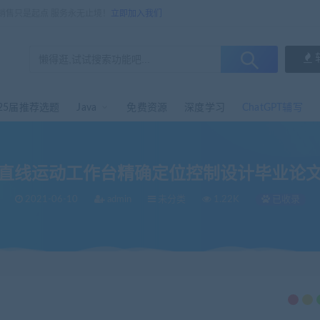
，销售只是起点 服务永无止境！
立即加入我们
25届推荐选题
Java
免费资源
深度学习
ChatGPT辅写
直线运动工作台精确定位控制设计毕业论
2021-06-10
admin
未分类
1.22K
已收录
设计毕业论文