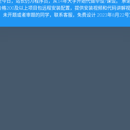
至今日，站长仍为程序员，从14年大学开始代做毕设/课设。 承
价格200及以上项目包远程安装配置，提供安装视频和代码讲解
。 未开题或者审题的同学，联系客服，免费设计 2023年8月22号