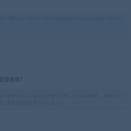
，课程设计，代写C/C++程序,代写数据结构,代写ios android程序。除外还代
否直接商用？
里所提供资源均只能用于参考学习用，请勿直接商用。若由于商
。更多说明请参考 VIP介绍。