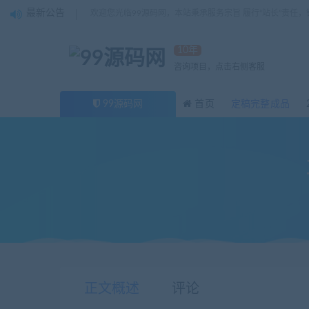
最新公告
欢迎您光临99源码网，本站秉承服务宗旨 履行“站长”责任
10年
咨询项目，点击右侧客服
99源码网
首页
定稿完整成品
当前位置：
99源码网
未分类
直线运动工作台精确定位控制
>
>
正文概述
评论