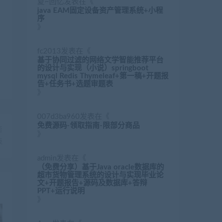
夏~回忆
发表在《
java EAM固定设备资产管理系统+小程
序
》
fc2013
发表在《
基于协同过滤的网络文学智能推荐平台
的设计与实现（小说）springboot
mysql Redis Thymeleaf+第一稿+开题报
告+任务书+选题审题表
》
007d3ba960
发表在《
免费源码-领取指南-限部分商品
篇
》
表
admin
发表在《
（免费分享）基于Java oracle数据库的
超市货物管理系统的设计与实现毕业论
文+开题报告+源码及数据库+答辩
PPT+运行说明
》