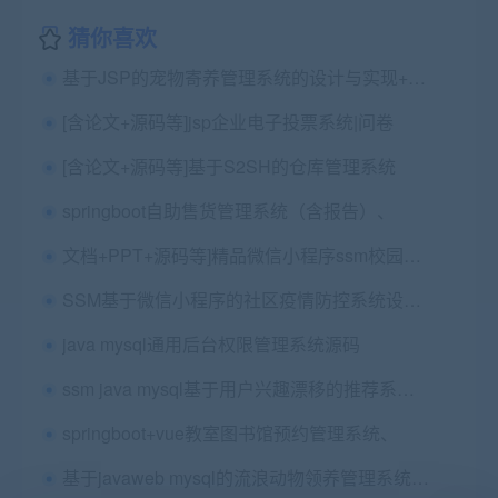
猜你喜欢
基于JSP的宠物寄养管理系统的设计与实现+第四稿+中期检查表+ppt+周进展+开题+任务书+申请表+查重报告+安装视频+讲解视频（已降重）
[含论文+源码等]jsp企业电子投票系统|问卷
[含论文+源码等]基于S2SH的仓库管理系统
springboot自助售货管理系统（含报告）、
文档+PPT+源码等]精品微信小程序ssm校园求职系统+后台管理系统前后分离VUE
SSM基于微信小程序的社区疫情防控系统设计与实现+第四稿+中期检查表+ppt+周进展+开题+任务书+申请表+查重报告+安装视频+讲解视频（已降重）
java mysql通用后台权限管理系统源码
ssm java mysql基于用户兴趣漂移的推荐系统源码（多版本）
springboot+vue教室图书馆预约管理系统、
基于javaweb mysql的流浪动物领养管理系统源码+论文