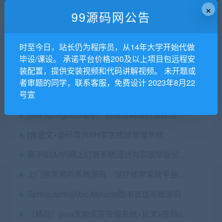
×
99源码网公告
基于java的电影推系统（包含爬虫项目、SSM电影网站、后台管理系统以及spark推荐系统源码+毕业论文+PPT+说明文档）
时至今日，站长仍为程序员，从14年大学开始代做
扫雷游戏（java版，java游戏）
毕设/课设。 承诺平台价格200及以上项目包远程安
装配置，提供安装视频和代码讲解视频。 未开题或
（免费分享）基于JavaWeb sqlserver的小说阅读网站设计与实现 毕业论文+答辩PPT+项目源码及数据库文件
者审题的同学，联系客服，免费设计 2023年8月22
号宣
微信小程序家政服务预约系统毕业论文+前台源码+后台（JavaSSM）源码及Mysql数据库
java springboot电子产品销售网站的设计与实现源码+论文第三稿+ppt+代码讲解视频+功能讲解视频+安装视频（包安装部署，已降重）
[含论文+源码等]SSH学生成绩管理系统
基于SSM的网上订餐系统设计与实现毕业论文+项目源码+答辩PPT
上门服务预约系统源码｜足疗按摩家政平台（含用户技师商户代理后台，全端支持，Java+PHP双版）
Spring,springMvc,Mybatis图书管理系统源码
（精品）java宠物医院管理系统+论文+答辩ppt+部署视频+效果图效果视频