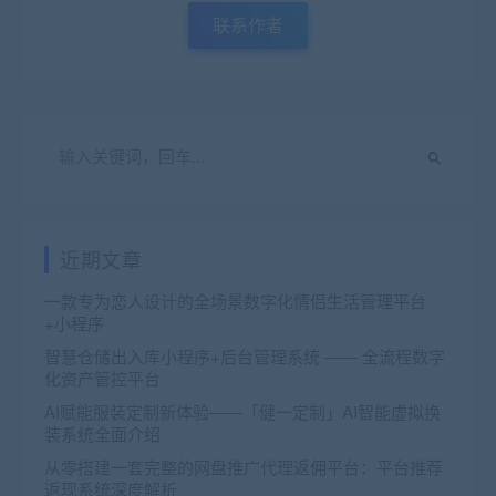
联系作者
近期文章
一款专为恋人设计的全场景数字化情侣生活管理平台
+小程序
智慧仓储出入库小程序+后台管理系统 —— 全流程数字
化资产管控平台
AI赋能服装定制新体验——「健一定制」AI智能虚拟换
装系统全面介绍
从零搭建一套完整的网盘推广代理返佣平台：平台推荐
返现系统深度解析