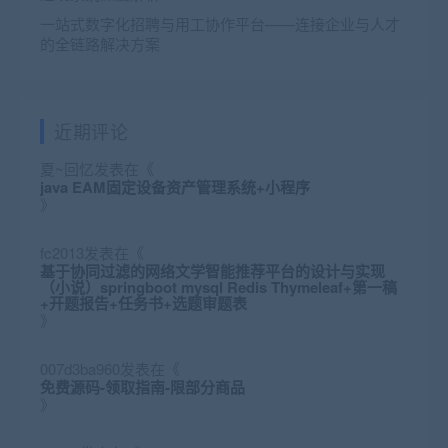
一站式数字化招聘与用工协作平台——连接企业与人才
的全链路解决方案
近期评论
夏~回忆
发表在《
java EAM固定设备资产管理系统+小程序
》
fc2013
发表在《
基于协同过滤的网络文学智能推荐平台的设计与实现
（小说）springboot mysql Redis Thymeleaf+第一稿
+开题报告+任务书+选题审题表
》
007d3ba960
发表在《
免费源码-领取指南-限部分商品
》