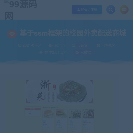
欢迎您光临99源码网，本站秉承服务宗旨 履行“站长”责任，销售只是起点 服务
登录 / 注册
当前位置：
99源码网
Java
基于ssm框架的校园外卖配送商城
>
>
基于ssm框架的校园外卖配送商城
2021-07-04
admin
Java
已售0次
关注2.51K次
已收录