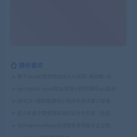
猜你喜欢
基于Java的壁纸网站设计与实现+第四稿+任务书+开题报告+ppt+安装视频+讲解视频（已降重）
springboot mysql物业管理小程序源码+pc后台
[含论文+源码等]微信小程序外卖点餐订餐餐饮系统+后台管理系统+中期检查表+ppt+周进展+开题+任务书+申请表+指导工作记录+查重报告+安装视频+讲解视频（已降重）
青少年夏令营管理系统的设计与开发（社团管理）（springboot+vue）论文+开题报告+开题答辩ppt
Springboot+Mysql在线租车自驾租车企业租车管理系统源码+运行教程+开发文档（有优化版本）