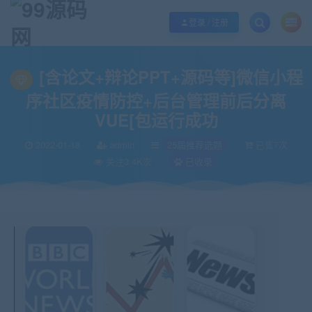
欢迎您光临99源码网，本站秉承服务宗旨 履行“站长”责任，销售只是起点 服务
登录 / 注册
当前位置：
99源码网
25届推荐选题
[含论文+辩论PPT+源码等]微信小程
>
>
[含论文+辩论PPT+源码等]微信小程
序社区疫情防控+后台管理前后分离
VUE[包运行成功
2022-01-18
admin
25届推荐选题
已售7次
关注3.4K次
已收录