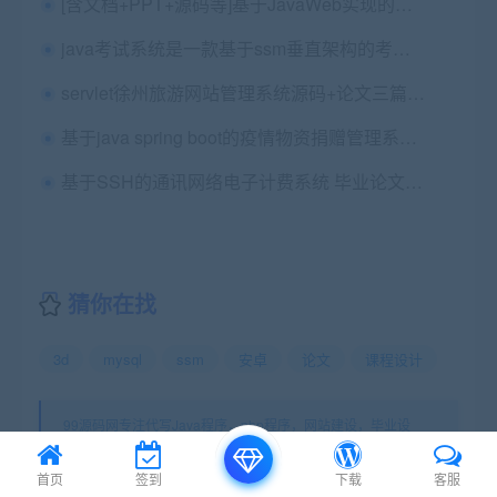
[含文档+PPT+源码等]基于JavaWeb实现的超市管理系统[包运行成功]
java考试系统是一款基于ssm垂直架构的考试系统源码
servlet徐州旅游网站管理系统源码+论文三篇+答辩ppt+查重报告+答疑
基于java spring boot的疫情物资捐赠管理系统的设计与实现+第三稿+题目申报审核表+ppt+开题+任务书+查重报告+安装视频+讲解视频（已降重）
基于SSH的通讯网络电子计费系统 毕业论文+任务书+开题报告+文献综述+外文翻译及原文+答辩PPT+代码清单+项目源码及数据库文件
猜你在找
3d
mysql
ssm
安卓
论文
课程设计
99源码网专注代写Java程序，php程序，网站建设，毕业设
计，课程设计，代写C/C++程序,代写数据结构,代写ios android
程序。除外还代做Web开发、Php网站开发、ASP.NET网站作业
首页
签到
下载
客服