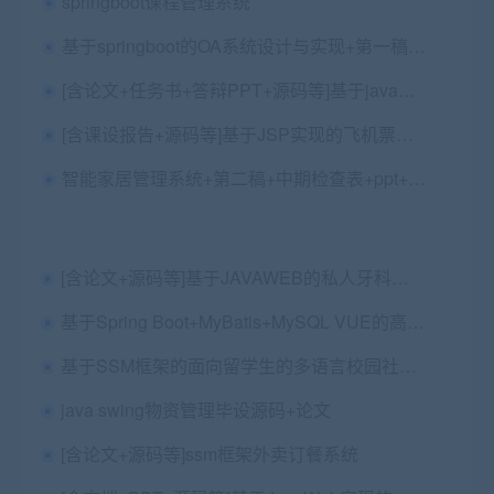
springboot课程管理系统
基于springboot的OA系统设计与实现+第一稿+中期检查表+ppt+周进展+开题+任务书+申请表+查重报告+安装视频+讲解视频24讲（已降重）（共1.6G）
[含论文+任务书+答辩PPT+源码等]基于javaweb+mysql数据库实现的在线学习网
[含课设报告+源码等]基于JSP实现的飞机票售票管理系统[包运行成功][含课设报告+源码等]基于JSP实现的飞机票售票管理系统[包运行成功]
智能家居管理系统+第二稿+中期检查表+ppt+周进展+开题+任务书+申请表+指导工作记录+查重报告+安装视频+讲解视频（已降重）
[含论文+源码等]基于JAVAWEB的私人牙科诊所管理系统
基于Spring Boot+MyBatis+MySQL VUE的高校试卷管理系统 毕业论文+项目源码及数据库文件+设计过程周报等文件(前端vue没有源码，只有打包后的前端代码)
基于SSM框架的面向留学生的多语言校园社交网站开发源码+安装视频
java swing物资管理毕设源码+论文
[含论文+源码等]ssm框架外卖订餐系统