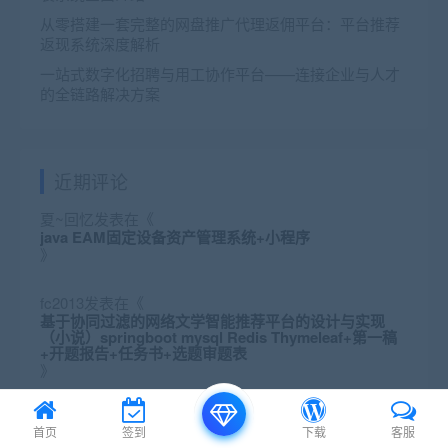
从零搭建一套完整的网盘推广代理返佣平台：平台推荐
返现系统深度解析
一站式数字化招聘与用工协作平台——连接企业与人才
的全链路解决方案
近期评论
夏~回忆
发表在《
java EAM固定设备资产管理系统+小程序
》
fc2013
发表在《
基于协同过滤的网络文学智能推荐平台的设计与实现
（小说）springboot mysql Redis Thymeleaf+第一稿
+开题报告+任务书+选题审题表
》
007d3ba960
发表在《
首页
签到
下载
客服
免费源码-领取指南-限部分商品