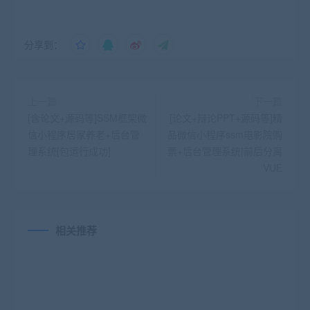
分享到：
上一篇
下一篇
[含论文+源码等]SSM框架微
[论文+辩论PPT+源码等]精
信小程序居家养老+后台管
品微信小程序ssm电影院购
理系统[包运行成功]
票+后台管理系统|前后分离
VUE
相关推荐