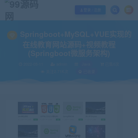
欢迎您光临99源码网，本站秉承服务宗旨 履行“站长”责任，销售只是起点 服务
登录 / 注册
当前位置：
99源码网
Java
Springboot+MySQL+VUE实现的在线教育网站源
>
>
Springboot+MySQL+VUE实现的
在线教育网站源码+视频教程
(Springboot微服务架构)
2022-05-11
admin
Java
已售0次
关注2.71K次
已收录