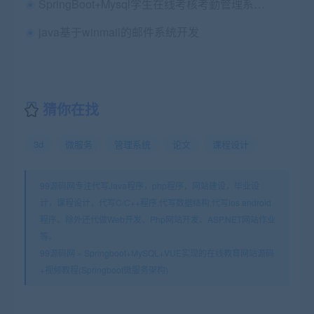
SpringBoot+Mysql学生在线考核考勤管理系统源码+论文+运行教程+中期检查表+ppt+周进展+开题+任务书+申请表+指导工作记录
java基于winmail的邮件系统开发
猜你在找
3d
微服务
管理系统
论文
课程设计
99源码网专注代写Java程序，php程序，网站建设，毕业设
计，课程设计，代写C/C++程序,代写数据结构,代写ios android
程序。除外还代做Web开发、Php网站开发、ASP.NET网站作业
等。
99源码网
»
Springboot+MySQL+VUE实现的在线教育网站源码
+视频教程(Springboot微服务架构)