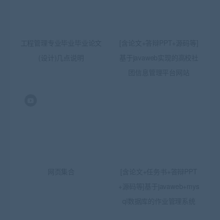
工程管理专业毕业毕业论文
[含论文+答辩PPT+源码等]
(设计)几点说明
基于javaweb实现的高校社
团信息管理平台网站
网页集合
[含论文+任务书+答辩PPT
+源码等]基于javaweb+mys
ql数据库的作业管理系统