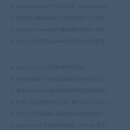
springboot vue户外论坛系统（含springboot版本、spring jpa版本、vue前端版本、vue手机端版本）
[含文档+源码等]微信小程序校园生活小助手+后台管理系统前后分离VUE[包运行成功]
springboot mysql临沂兼职通系统源码+安装视频+讲解视频
[含论文+源码等]Javaweb医院分诊挂号管理系统SSH
myeclipse ssm旅游管理系统源码
SSM框架基于h5的校园兼职招聘系统的设计与实现源码+论文三稿+ppt+查重报告（包远程安装，已降重
基于Spring Boot技术的卓越导师双选系统设计与实现+论文
打造一站式宠物社区生态：基于Spring Boot + Vue + 微信小程序的宠物社区论坛系统
[含论文+开题报告+源码等]SSM图书馆预约占座系统
java mysql学生考勤系统源码（中文版+英文版）（包远程安装调试）