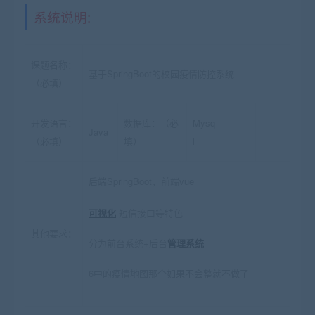
系统说明:
课题名称：
基于SpringBoot的校园疫情防控系统
（必填）
开发语言：
数据库：（必
Mysq
Java
（必填）
填）
l
后端SpringBoot，前端vue
可视化
短信接口等特色
其他要求：
分为前台系统+后台
管理系统
6中的疫情地图那个如果不会整就不做了