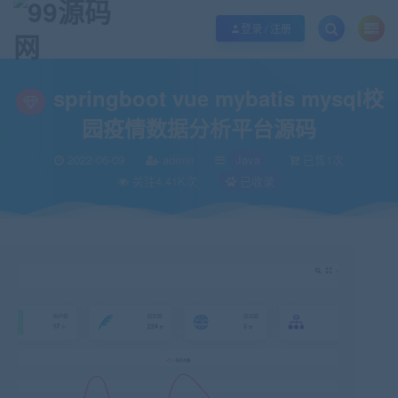
欢迎您光临99源码网，本站秉承服务宗旨 履行“站长”责任，销售只是起点 服务
登录 / 注册
当前位置：
99源码网
Java
springboot vue mybatis mysql校园疫情数
>
>
springboot vue mybatis mysql校
园疫情数据分析平台源码
2022-06-09
admin
Java
已售1次
关注4.41K次
已收录