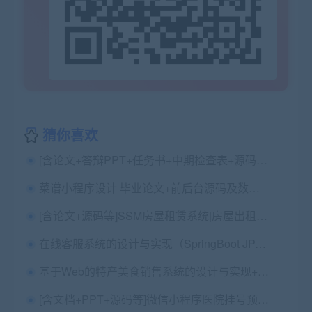
猜你喜欢
[含论文+答辩PPT+任务书+中期检查表+源码等]S2SH动漫论坛
菜谱小程序设计 毕业论文+前后台源码及数据库文件（JavaSSM+MySQL）
[含论文+源码等]SSM房屋租赁系统|房屋出租|房产中介
在线客服系统的设计与实现（SpringBoot JPA freemarker MYSQL）+第二稿+开题+任务书+申请表+周进展+中期检查表+创新点+答辩问题解答+指导工作记录+查重报告+安装视频+讲解视频
基于Web的特产美食销售系统的设计与实现+第六稿+查重报告+安装视频+讲解视频
[含文档+PPT+源码等]微信小程序医院挂号预约系统+后台管理系统[包运行成功]