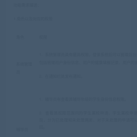
功能需求描述：
1.
角色以及对应的权限
角色
权限
1. 系统管理员具有最高权限，登录系统后可以管理后
包括管理用户身份信息、用户的健康填报记录、用户的
系统管理
员
2. 在通知栏处发布通知。
1. 辅导员有查看其辅导年级的学生身份信息权限。
2. 查看其权限范围内的学生离校申请，学生离校申
现，分为已处理和未处理两类，对于未处理的申请可
回。
辅导员