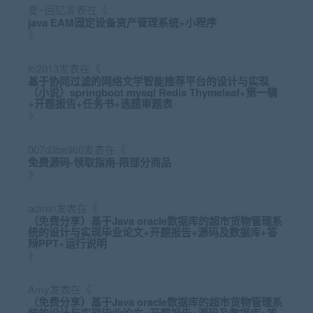
夏~回忆
发表在《
java EAM固定设备资产管理系统+小程序
》
fc2013
发表在《
基于协同过滤的网络文学智能推荐平台的设计与实现
（小说）springboot mysql Redis Thymeleaf+第一稿
+开题报告+任务书+选题审题表
》
007d3ba960
发表在《
免费源码-领取指南-限部分商品
》
admin
发表在《
（免费分享）基于Java oracle数据库的超市货物管理系
统的设计与实现毕业论文+开题报告+源码及数据库+答
辩PPT+运行说明
》
Amy
发表在《
（免费分享）基于Java oracle数据库的超市货物管理系
统的设计与实现毕业论文+开题报告+源码及数据库+答