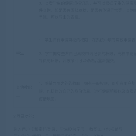
3. 查看学生的健康填报记录，并可以根据学生的健康
件查询，如是否有发烧症状、是否有体温异常等，查询
呈现，可以导出为表格。
1. 学生拥有申请离校的权限，在系统中填写离校申请
学生
2. 学生拥有查看自己离校申请记录的权限，离校申请
导员的反馈，若被撤回可以修改后重新提交。
1. 除辅导员之外的教职工拥有一般权限，即所有用户
其他教职
限，包括修改自己的身份信息、进行健康填报以及查看
工
疫情地图。
2.
登录功能
：
输入用户ID和密码登录，学生ID为学号，教职工（包括辅导
员）的ID为教职工号，管理员ID任意，ID为一串数字。