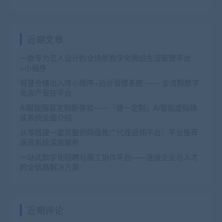
近期文章
一款专为恋人设计的全场景数字化情侣生活管理平台
+小程序
智慧仓储出入库小程序+后台管理系统 —— 全流程数字
化资产管控平台
AI赋能服装定制新体验——「健一定制」AI智能虚拟换
装系统全面介绍
从零搭建一套完整的网盘推广代理返佣平台：平台推荐
返现系统深度解析
一站式数字化招聘与用工协作平台——连接企业与人才
的全链路解决方案
近期评论