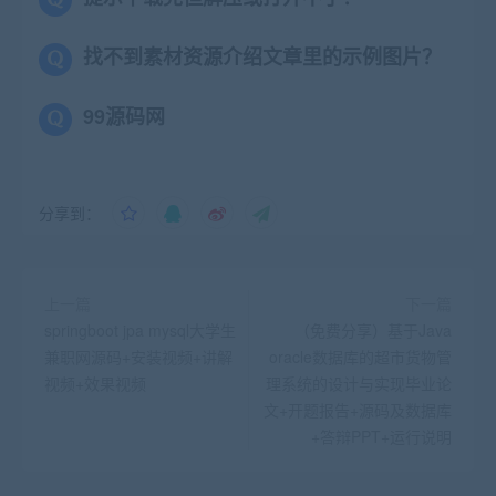
找不到素材资源介绍文章里的示例图片？
99源码网
分享到：
上一篇
下一篇
springboot jpa mysql大学生
（免费分享）基于Java
兼职网源码+安装视频+讲解
oracle数据库的超市货物管
视频+效果视频
理系统的设计与实现毕业论
文+开题报告+源码及数据库
+答辩PPT+运行说明