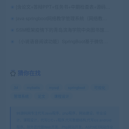
[含论文+答辩PPT+任务书+中期检查表+源码等]S2SH洋酒销售系统|商城
java springboot网络教学管理系统（网络教学软件中的教学设计与应用）
SSM框架疫情下的青岛滨海学院中央图书馆座位预约系统的设计与实现源码+论文+开题报告+代码讲解视频+保远程安装配置+安装视频（已降重
（小说语音阅读功能）SpringBoot基于微信小程序的电子书阅读管理系统的设计（小说、书城)+第四稿+中期检查表+ppt+开题+任务书+申请表+文献综述+查重报告+安装视频+讲解视频（已降重）
猜你在找
3d
mybatis
mysql
springboot
可视化
管理系统
论文
课程设计
99源码网专注代写Java程序，php程序，网站建设，毕业设
计，课程设计，代写C/C++程序,代写数据结构,代写ios android
程序。除外还代做Web开发、Php网站开发、ASP.NET网站作业