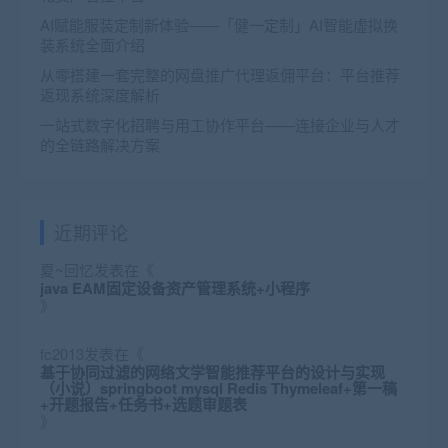
AI赋能服装定制新体验——「健一定制」AI智能虚拟换
装系统全面介绍
从零搭建一套完整的网盘推广代理返佣平台：平台推荐
返现系统深度解析
一站式数字化招聘与用工协作平台——连接企业与人才
的全链路解决方案
近期评论
夏~回忆
发表在《
java EAM固定设备资产管理系统+小程序
》
fc2013
发表在《
基于协同过滤的网络文学智能推荐平台的设计与实现
（小说）springboot mysql Redis Thymeleaf+第一稿
+开题报告+任务书+选题审题表
》