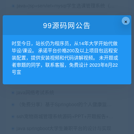
java+jsp+servlet+mysql学生选课管理系统（源码+论文+开题+任务书）
springboot vue高校实验室仪器设备管理系统+论文
×
99源码网公告
时至今日，站长仍为程序员，从14年大学开始代做
springboot vue uniapp基于协同过滤算法的毕业生交流论坛的设计与实现（也是学习交流论坛）+第六稿+中期检查表+ppt+周进展+开题+任务书+申请表+查重报告+安装视频+讲解视频（已降重）（共2.05G）
毕设/课设。 承诺平台价格200及以上项目包远程安
文档+PPT+源码等]精品springboot实验室预约管理系统知识分享包运行成功]
装配置，提供安装视频和代码讲解视频。 未开题或
者审题的同学，联系客服，免费设计 2023年8月22
java servlet大学生旅游网站的设计与开发源码+论文+ppt+查重报告(已降重）
号宣
java ssm mysql宿舍管理系统源码+论文第二版（原订做价0.9k）
java网络考试系统
（免费分享）基于Springboot的个人健康监控管理系统 毕业论文+项目源码
ssh宠物商城管理系统源码+PPT+开题报告+使用说明+论文
java springboot大学生兼职平台的设计与实现