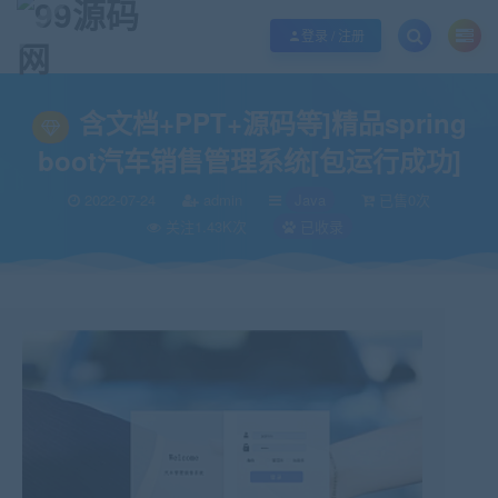
欢迎您光临99源码网，本站秉承服务宗旨 履行“站长”责任，销售只是起点 服务
登录 / 注册
当前位置：
99源码网
Java
含文档+PPT+源码等]精品spring boot汽车销
>
>
含文档+PPT+源码等]精品spring
boot汽车销售管理系统[包运行成功]
2022-07-24
admin
Java
已售0次
关注1.43K次
已收录