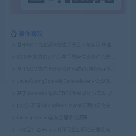
猜你喜欢
基于SSM的进销存管理系统设计与实现 毕业论文+任务书+开题报告+项目源码及数据库文件、
SSM框架的包头师范学院教务信息查询系统的设计与实现源码+论文第五稿+代码答疑讲解（包安装配置，已降重）
基于SSM的垃圾分类管理系统+安装视频+查重报告+文档
Java+SpringBoot+MyBatis+Maven+MySQL实现的一个Java分享学习论坛
基于Java web的论坛BBS系统设计与实现 毕业论文+开题报告+项目源码
[文档+源码]SpringBoot+Mysql实现的宠物在线商城宠物交易平台宠物店源码+讲解视频教程+开发文档
myeclipse ssm旅游管理系统源码
（精品）基于Java的环保企业网站管理系统毕业论文+项目源码（SSM框架）