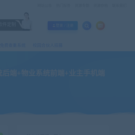
网站公告
热门标签
资源专题
资源存档
联系我们
软件定制
登录 / 注册
免费查重系统
校园合伙人招募
业系统后端+物业系统前端+业主手机端
端（小程序）】（功能较丰富）