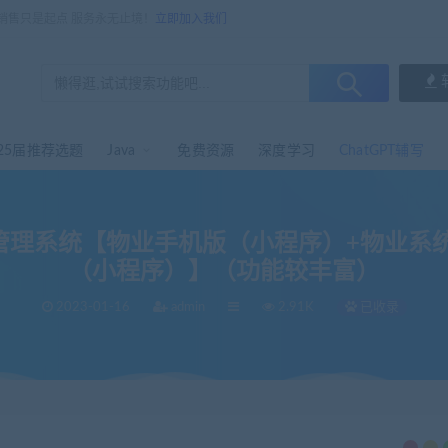
，销售只是起点 服务永无止境！
立即加入我们
25届推荐选题
Java
免费资源
深度学习
ChatGPT辅写
序小区物业管理系统【物业手机版（小程序）+物
（小程序）】（功能较丰富）
2023-01-16
admin
2.91K
已收录
序小区物业管理系统【物业手机版（小程序）+物业系统后端+物业系统前端+业主手机