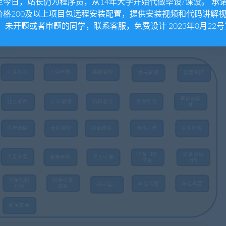
至今日，站长仍为程序员，从14年大学开始代做毕设/课设。 承
价格200及以上项目包远程安装配置，提供安装视频和代码讲解
。 未开题或者审题的同学，联系客服，免费设计 2023年8月22号