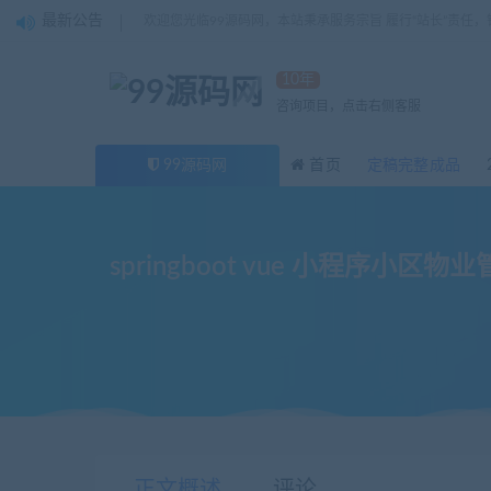
最新公告
欢迎您光临99源码网，本站秉承服务宗旨 履行“站长”责任
10年
咨询项目，点击右侧客服
99源码网
首页
定稿完整成品
springboot vue 小程
当前位置：
99源码网
Java
springboot vue 小程
>
>
正文概述
评论