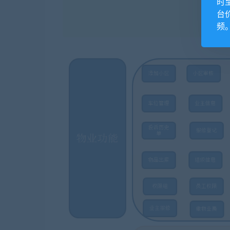
时
台
频