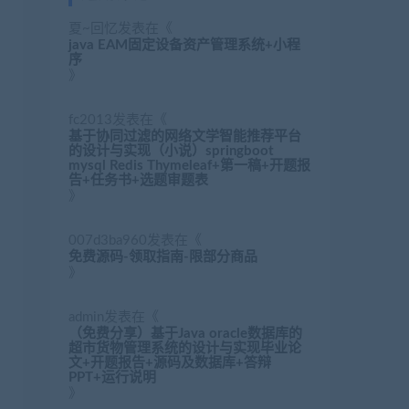
夏~回忆
发表在《
java EAM固定设备资产管理系统+小程
序
》
fc2013
发表在《
基于协同过滤的网络文学智能推荐平台
的设计与实现（小说）springboot
mysql Redis Thymeleaf+第一稿+开题报
告+任务书+选题审题表
》
007d3ba960
发表在《
免费源码-领取指南-限部分商品
》
admin
发表在《
（免费分享）基于Java oracle数据库的
超市货物管理系统的设计与实现毕业论
文+开题报告+源码及数据库+答辩
PPT+运行说明
》