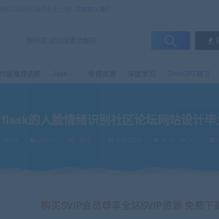
，销售只是起点 服务永无止境！
立即加入我们
25届推荐选题
Java
免费资源
深度学习
ChatGPT辅写
网站设计毕业论文+项目源码
on flask的人脸情绪识别社区论坛网站设计
-06-08
admin
论文
已售25次
关注1.8K次
购买SVIP会员尊享全站SVIP资源 免费下载 