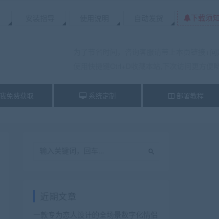
下载须
置
安装指导
使用说明
自动发货
为了节省时间，咨询客服请带上本页链接+问
使用快捷键Ctrl+D收藏本站,下次访问更方便
我免费获取
系统定制
部署教程
近期文章
一款专为恋人设计的全场景数字化情侣