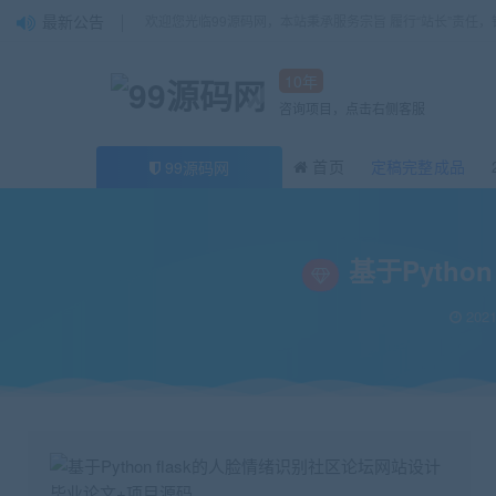
最新公告
欢迎您光临99源码网，本站秉承服务宗旨 履行“站长”责任
10年
咨询项目，点击右侧客服
首页
定稿完整成品
99源码网
当前位置：
99源码网
论文
基于Python flask的人脸情绪识别社区论坛
>
>
基于Pyth
2021