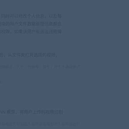
，同时可以修改个人信息，以及每
模块的用户文件数据管理信息都会
的权限，如果该用户有违法违规操
后，从文件夹打开选择的视频，
视频格式，大小，分辨率，时长，对于不满足格式
息。
NN 模型，将用户上传的视频切割
后用模型先切割出人脸然后用模型对人脸表情进行