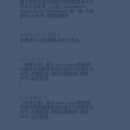
基于协同过滤的网络文学智能推荐平台
的设计与实现（小说）springboot
mysql Redis Thymeleaf+第一稿+开题
报告+任务书+选题审题表
》
007d3ba960
发表在《
免费源码-领取指南-限部分商品
》
admin
发表在《
（免费分享）基于Java oracle数据库
的超市货物管理系统的设计与实现毕业
论文+开题报告+源码及数据库+答辩
PPT+运行说明
》
Amy
发表在《
（免费分享）基于Java oracle数据库
的超市货物管理系统的设计与实现毕业
论文+开题报告+源码及数据库+答辩
PPT+运行说明
》