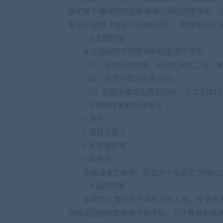
确定每个模块的功能和模块之间的调用关系、
要设计说明（或设计规格说明）、数据库设计
1.2 文档约定
本文档按照下列要求和约定进行书写：
（1） 标题分为四级，分别为宋体二号、
（2） 正文字体为宋体小四；
（3）标题字体均为黑色加粗，正文字体均
1.3 预期读者和阅读建议
v 用户
v 项目负责人
v 系统维护员
v 程序员
在阅读本文档前，需要对小组项目“情绪社
1.4 适用范围
本软件主要适用于高校在校人员，在使用
视频浏览贴吧发表帖子和评论，对计算机有基