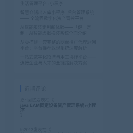
生活管理平台+小程序
智慧仓储出入库小程序+后台管理系统
—— 全流程数字化资产管控平台
AI赋能服装定制新体验——「健一定
制」AI智能虚拟换装系统全面介绍
从零搭建一套完整的网盘推广代理返佣
平台：平台推荐返现系统深度解析
一站式数字化招聘与用工协作平台——
连接企业与人才的全链路解决方案
近期评论
夏~回忆
发表在《
java EAM固定设备资产管理系统+小程
序
》
fc2013
发表在《