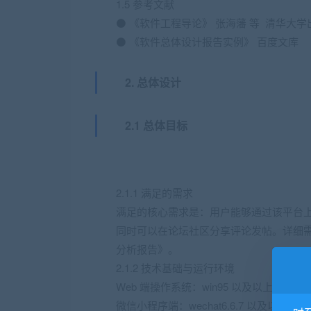
1.5 参考文献
⚫ 《软件工程导论》 张海藩 等 清华大学
⚫ 《软件总体设计报告实例》 百度文库
2. 总体设计
2.1 总体目标
2.1.1 满足的需求
满足的核心需求是：用户能够通过该平台
同时可以在论坛社区分享评论发帖。详细需
分析报告》。
2.1.2 技术基础与运行环境
Web 端操作系统：win95 以及以上版本
微信小程序端：wechat6.6.7 以及以上版本