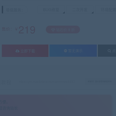
BUG修复
二次开发
环境配
增值服务：
219
售价：￥
钻石价 9 折
暂无演示
点
立即下载
装教程
有疑问？请点击复制链接咨询！
方便。
钮咨询站长