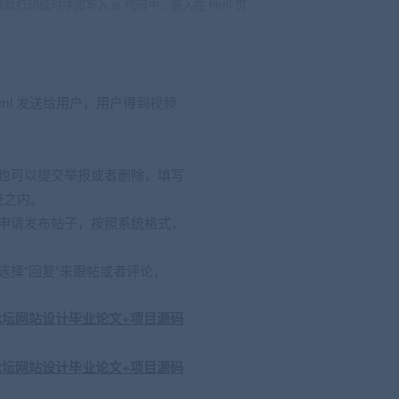
打印成时序图写入 js 代码中，嵌入在 html 页
ml 发送给用户，用户得到视频
也可以提交举报或者删除，填写
统之内。
申请发布帖子，按照系统格式，
选择“回复”来跟帖或者评论，