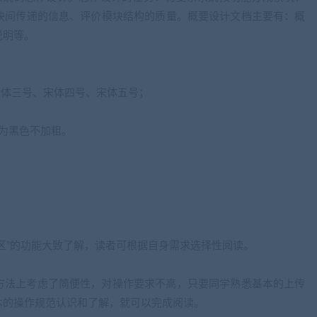
块间传递的信息、评价模块结构的质量。概要设计文档主要有：概
说明等。
宋体三号、宋体四号、宋体五号；
为黑色不加粗。
区”的功能大致了解，读者可根据自身需求选择性阅读。
方法上考虑了简便性，对操作要求不高，只要同学熟悉基本的上传
本的操作规范认识和了解，就可以完成阅读。