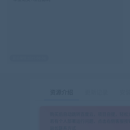
最后编辑:2021-06-08
资源介绍
更新记录
安
购买后自动跳转百度云，项目自提，轻松
若有个人部署运行问题，点击右侧客服按
站长联系方式