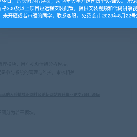
至今日，站长仍为程序员，从14年大学开始代做毕设/课设。 承
价格200及以上项目包远程安装配置，提供安装视频和代码讲解
。 未开题或者审题的同学，联系客服，免费设计 2023年8月22号
管理模块，用户视频情绪分析模块，
要是参与系统的管理与维护，审核相关
下图分为若干模块。