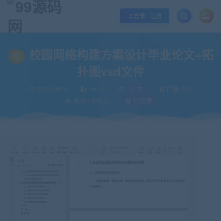
欢迎您光临99源码网，本站秉承服务宗旨 履行“站长”责任，销售只是起点 服务
登录 / 注册
当前位置：
99源码网
论文
校园网络构建方案设计毕业论文+拓扑图vsd文件
>
>
校园网络构建方案设计毕业论文+拓
扑图vsd文件
2021-06-08
admin
论文
已售42次
关注1.84K次
已收录