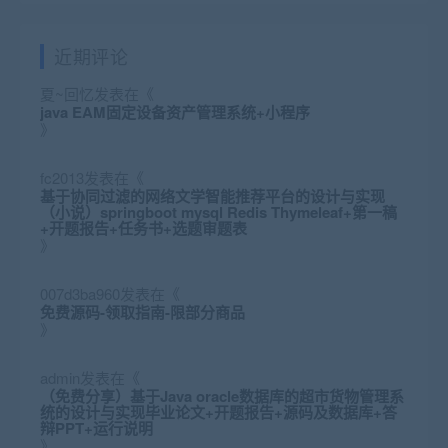
近期评论
夏~回忆
发表在《
java EAM固定设备资产管理系统+小程序
》
fc2013
发表在《
基于协同过滤的网络文学智能推荐平台的设计与实现
（小说）springboot mysql Redis Thymeleaf+第一稿
+开题报告+任务书+选题审题表
》
007d3ba960
发表在《
免费源码-领取指南-限部分商品
》
admin
发表在《
（免费分享）基于Java oracle数据库的超市货物管理系
统的设计与实现毕业论文+开题报告+源码及数据库+答
辩PPT+运行说明
》