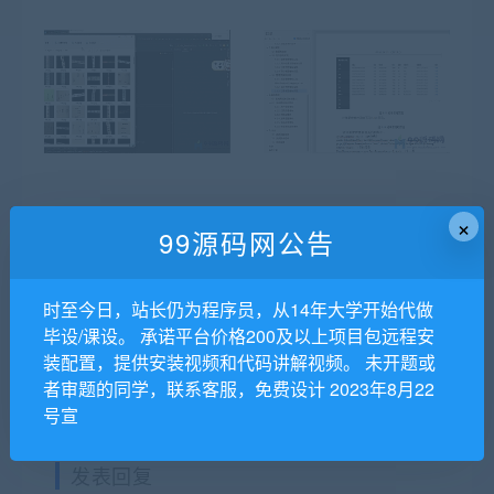
基于深度学习的数字识别系
C语言辅助学习系统（asp.n
×
99源码网公告
统的设计与实现（python、
et）毕业论文+开题报告+运
yolov、PyQt5）+第一稿+开
行图解+项目源码及数据库
时至今日，站长仍为程序员，从14年大学开始代做
题+任务书+安装视频
毕设/课设。 承诺平台价格200及以上项目包远程安
装配置，提供安装视频和代码讲解视频。 未开题或
者审题的同学，联系客服，免费设计 2023年8月22
号宣
发表回复