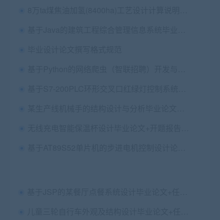
8万ta煤焦油加氢(8400ha)工艺设计计算说明书（论文）+任务书+开题报告+文献综述+英文及翻译+cad图纸
基于Java的建筑工程综合管理信息系统毕业论文+任务书+开题报告+文献综述+外文翻译及原文+答辩PPT+项目源码及数据库文件+运行说明
毕业设计论文撰写格式规范
基于Python的网络爬虫（智联招聘）开发与实现毕业论文+作品源码+演示视频
基于S7-200PLC环形交叉口红绿灯控制系统设计 说明书（论文）+审题表+任务书+开题报告+答辩PPT+CAD图纸+PLC程序仿真程序及视频
某生产线机械手的结构设计与分析毕业论文（设计）
无线充电智能保温杯设计毕业论文+开题报告+硬件原理图+仿真+代码
基于AT89S52单片机的步进电机控制设计论文+说明+原理图源文件+仿真图+程序源文件
基于JSP的某餐厅点餐系统设计毕业论文+任务书+开题报告+答辩PPT+设计源码+数据库文件
儿童三轮自行车外观及结构设计毕业论文+任务书+开题+文综+翻译及原文+三维模型