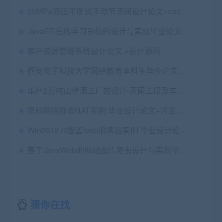
25MPa液压平衡式手动节流阀设计论文+cad图纸+三维图+开题+任务书
JavaEE在线学习系统的设计与实现毕业论文+任务书+外文翻译及原文+项目源码+数据库+答辩PPT
客户资源管理系统设计论文.+设计源码
西安电子科技大学网络教育本科生毕业论文（设计）规范
年产2万吨山楂酒工厂的设计-灭菌工段及车间的设计毕业论文+任务书+选题表+cad图纸
思科网络静态NAT实例 毕业设计论文+评定表+实验KPT源文件
Win2012 r2配置web服务器实例 毕业设计论文+评定表+html文件
基于JavaWeb的网站图片爬虫设计与实现毕业论文+开题报告+答辩PPT+项目源码及数据库文件+运行教程及演示视频
猜你在找