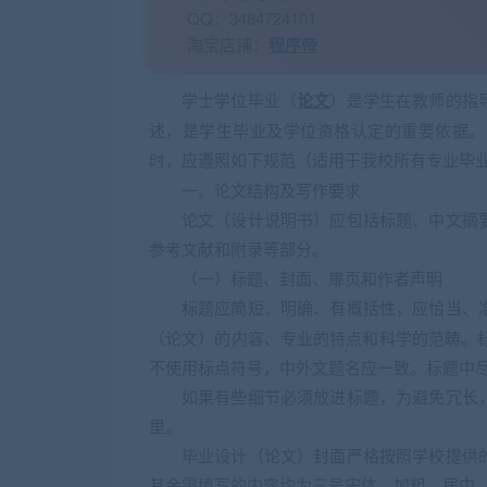
QQ：3484724101
淘宝店铺：
程序帝
学士学位毕业（
论文
）是学生在教师的指
述，是学生毕业及学位资格认定的重要依据。
时，应遵照如下规范（适用于我校所有专业毕
一、论文结构及写作要求
论文（设计说明书）应包括标题、中文摘
参考文献和附录等部分。
（一）标题、封面、扉页和作者声明
标题应简短、明确、有概括性，应恰当、
（论文）的内容、专业的特点和科学的范畴。标
不使用标点符号，中外文题名应一致。标题中
如果有些细节必须放进标题，为避免冗长
里。
毕业设计（论文）封面严格按照学校提供
其余需填写的内容均为三号宋体、加粗、居中