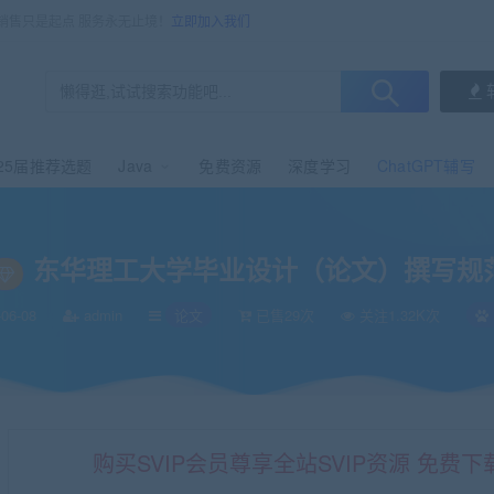
，销售只是起点 服务永无止境！
立即加入我们
25届推荐选题
Java
免费资源
深度学习
ChatGPT辅写
东华理工大学毕业设计（论文）撰写规
06-08
admin
论文
已售29次
关注1.32K次
购买SVIP会员尊享全站SVIP资源 免费下载 