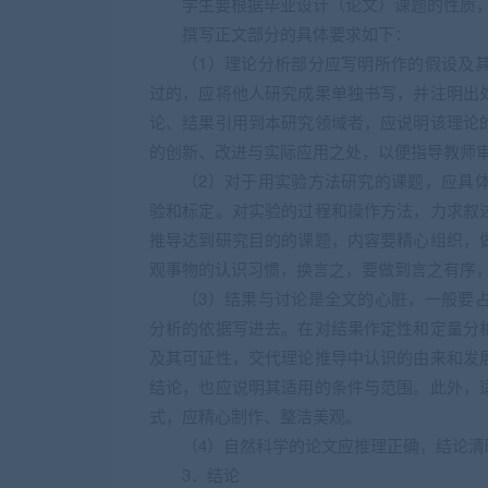
学生要根据毕业设计（论文）课题的性质
撰写正文部分的具体要求如下：
（1）理论分析部分应写明所作的假设及
过的，应将他人研究成果单独书写，并注明出
论、结果引用到本研究领域者，应说明该理论
的创新、改进与实际应用之处，以便指导教师
（2）对于用实验方法研究的课题，应具
验和标定。对实验的过程和操作方法，力求叙
推导达到研究目的的课题，内容要精心组织，
观事物的认识习惯，换言之，要做到言之有序
（3）结果与讨论是全文的心脏，一般要
分析的依据写进去。在对结果作定性和定量分
及其可证性，交代理论推导中认识的由来和发
结论，也应说明其适用的条件与范围。此外，
式，应精心制作、整洁美观。
（4）自然科学的论文应推理正确，结论清
3．结论