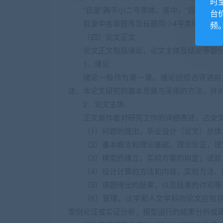
时
“目录”两字小二号黑体、居中，“目录”两
台
目录中各章题序及标题用小4号黑体，其余
频
（四）论文正文
论文正文包括绪论、论文主体及结论等部
1．绪论
绪论一般作为第一章。绪论应综合评述前
述、本论文研究的基本思路与采用的方法，并
2．论文主体
正文是作者对研究工作的详细表述，占全
（1）问题的提出，毕业设计（论文）总
（2）基本概念和理论基础，理论论证，理
（3）模型的建立，实验方案的拟定；试验
（4）设计计算的方法和内容，实验方法
（5）课题得出的结果，以及结果的讨论等
（6）管理、法学和人文学科的论文应包
案例论证或实证分析，模型运行的结果分析或