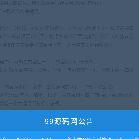
注引用文献编号。避免将摘要写成目录式的内容介绍。
行注明论文的关键词。
业设计（论文）主题内容的名词，从论文标题或正文中挑选最能表
～5个，应在摘要中出现，按词条的外延层次排列（外延大的排在前
键词排在外文摘要正文部分下方，并与中文关键词相对应。
、居中，与摘要内容空一行，内容为小四号宋体。
es New Roman字体、加粗、居中、与内容空一行，内容采用小四号
格，内容为小四号宋体，各关键词之间有一个分号及空格。
New Roman字体、加粗、顶格，内容采用小四号Times New Roman
最后一个关键词不打标点符号。
99源码网公告
分的小标题。目录按三级标题编写（即：1……、1.1……、
正文标题一致。目录独立成页，包括论文中全部章、节的标题及页码。
参考文献及附录等。