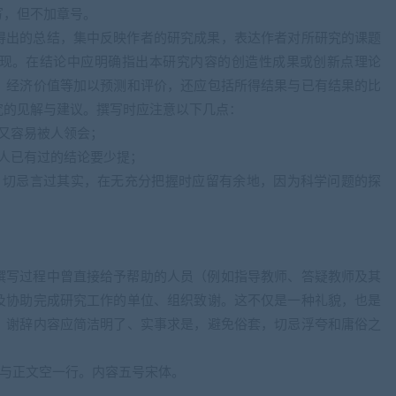
写，但不加章号。
得出的总结，集中反映作者的研究成果，表达作者对所研究的课题
现。在结论中应明确指出本研究内容的创造性成果或创新点理论
、经济价值等加以预测和评价，还应包括所得结果与已有结果的比
究的见解与建议。撰写时应注意以下几点：
又容易被人领会；
人已有过的结论要少提；
，切忌言过其实，在无充分把握时应留有余地，因为科学问题的探
撰写过程中曾直接给予帮助的人员（例如指导教师、答疑教师及其
及协助完成研究工作的单位、组织致谢。这不仅是一种礼貌，也是
。谢辞内容应简洁明了、实事求是，避免俗套，切忌浮夸和庸俗之
，与正文空一行。内容五号宋体。