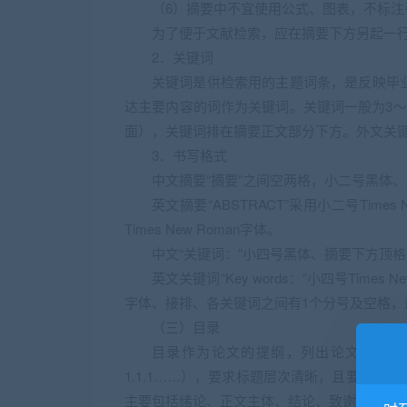
（6）摘要中不宜使用公式、图表，不标
为了便于文献检索，应在摘要下方另起一
2．关键词
关键词是供检索用的主题词条，是反映毕
达主要内容的词作为关键词。关键词一般为3
面），关键词排在摘要正文部分下方。外文关
3．书写格式
中文摘要“摘要”之间空两格，小二号黑体
英文摘要“ABSTRACT”采用小二号Tim
Times New Roman字体。
中文“关键词：”小四号黑体、摘要下方顶
英文关键词“Key words：”小四号Times 
字体、接排、各关键词之间有1个分号及空格，
（三）目录
目录作为论文的提纲，列出论文各组成部
1.1.1……），要求标题层次清晰，且要与
主要包括绪论、正文主体、结论、致谢、主要