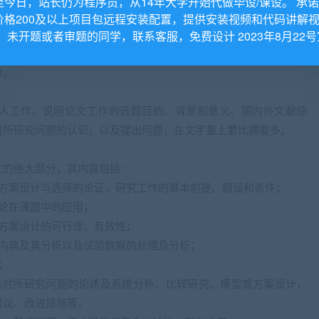
至今日，站长仍为程序员，从14年大学开始代做毕设/课设。 承
字空四格、与正文空一行。
价格200及以上项目包远程安装配置，提供安装视频和代码讲解
用小4号宋体。
。 未开题或者审题的同学，联系客服，免费设计 2023年8月22号
分。
人工作，说明论文工作的选题目的、背景和意义、国内外文献综
对所研究问题的认识，以及提出问题，在文字量上要比摘要多。
文的绝大部分，其内容包括：
体方案设计与选择的论证，研究工作的基本前提、假设和条件；
论在课题中的应用；
方案设计的可行性、有效性；
、内容及其分析以及试验数据的处理及分析；
；
括对所研究问题的论述及系统分析、比较研究，模型或方案设计，
建议、改进措施等。