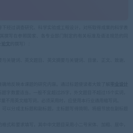
导下经过调查研究、科学实验或工程设计，对所取得成果的科学表
其撰写在参照国家、各专业部门制定的有关标准及语法规范的同
业
论文
的撰写）：
要与关键词、英文题目、英文摘要与关键词、目录、正文、致谢、
准确地反映本课题的研究内容。通过标题使读者大致了解
毕业设计
题字数要适当，一般不宜超过25字，外文题目不超过15个实词，
尽量不用英文缩写词，必须采用时，应使用本行业通用缩写词。
，可以分成主标题和副标题，主标题写得简明，将细节放在副标题
的格式和要求填写，其中中文题目采用小二号宋体、加粗、居中，
。