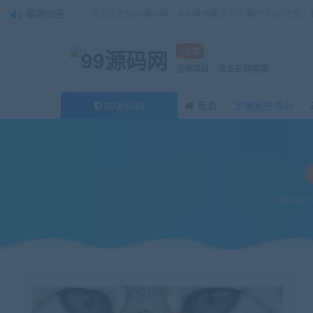
最新公告
欢迎您光临99源码网，本站秉承服务宗旨 履行“站长”责任
10年
咨询项目，点击右侧客服
首页
定稿完整成品
99源码网
当前位置：
99源码网
论文
东华理工大学毕业设计（论文）撰写规范
>
>
2021-