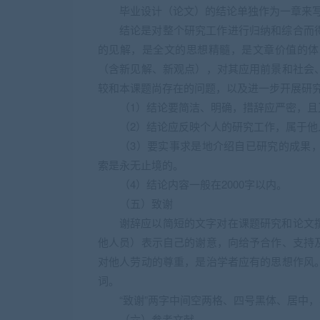
毕业设计（论文）的结论单独作为一章来
结论是对整个研究工作进行归纳和综合而
的见解，是全文的思想精髓，是文章价值的体
（含新见解、新观点），对其应用前景和社会
较和本课题尚存在的问题，以及进一步开展研
（1）结论要简洁、明确，措辞应严密，且
（2）结论应反映个人的研究工作，属于他
（3）要实事求是地介绍自已研究的成果
索是永无止境的。
（4）结论内容一般在2000字以内。
（五）致谢
谢辞应以简短的文字对在课题研究和论文
他人员）表示自己的谢意，向给予合作、支持
对他人劳动的尊重，是治学者应有的思想作风
词。
“致谢”两字中间空两格、四号黑体、居中
（六）参考文献