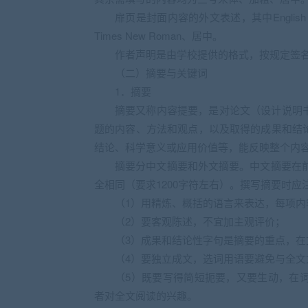
扉页是封面内容的外文表述，其中English T
Times New Roman、居中。
作者声明是由学校提供的格式，按规定签
（二）摘要与关键词
1．摘要
摘要又称内容提要，是对论文（设计说明
题的内容、方法和观点，以及取得的成果和结
结论、科学意义或应用价值等，能反映整个内
摘要分中文摘要和外文摘要。中文摘要在前
全相同（要求1200字符左右）。撰写摘要时应
（1）用精炼、概括的语言来表达，每项内
（2）要客观陈述，不宜加主观评价；
（3）成果和结论性字句是摘要的重点，
（4）要独立成文，选词用语要避免与全文
（5）既要写得简短扼要，又要生动，在
者对全文阅读的兴趣。