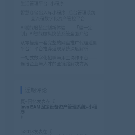
生活管理平台+小程序
智慧仓储出入库小程序+后台管理系统
—— 全流程数字化资产管控平台
AI赋能服装定制新体验——「健一定
制」AI智能虚拟换装系统全面介绍
从零搭建一套完整的网盘推广代理返佣
平台：平台推荐返现系统深度解析
一站式数字化招聘与用工协作平台——
连接企业与人才的全链路解决方案
近期评论
夏~回忆
发表在《
java EAM固定设备资产管理系统+小程
序
》
fc2013
发表在《