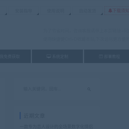
下载须
置
安装指导
使用说明
自动发货
为了节省时间，咨询客服请带上本页链接+问
使用快捷键Ctrl+D收藏本站,下次访问更方便
我免费获取
系统定制
部署教程
近期文章
一款专为恋人设计的全场景数字化情侣