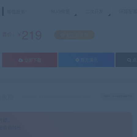
BUG修复
二次开发
环境配
增值服务：
219
售价：￥
钻石价 9 折
暂无演示
点
立即下载
装教程
有疑问？请点击复制链接咨询！
方便。
钮咨询站长