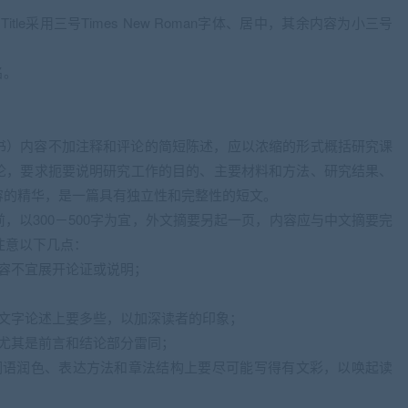
itle采用三号Times New Roman字体、居中，其余内容为小三号
名。
书）内容不加注释和评论的简短陈述，应以浓缩的形式概括研究课
论，要求扼要说明研究工作的目的、主要材料和方法、研究结果、
容的精华，是一篇具有独立性和完整性的短文。
，以300－500字为宜，外文摘要另起一页，内容应与中文摘要完
注意以下几点：
容不宜展开论证或说明；
在文字论述上要多些，以加深读者的印象；
尤其是前言和结论部分雷同；
词语润色、表达方法和章法结构上要尽可能写得有文彩，以唤起读