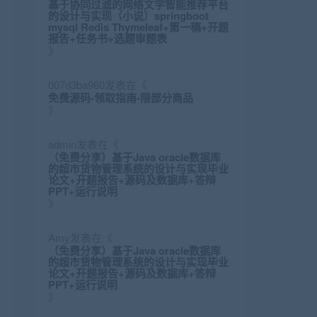
基于协同过滤的网络文学智能推荐平台
的设计与实现（小说）springboot
mysql Redis Thymeleaf+第一稿+开题
报告+任务书+选题审题表
》
007d3ba960
发表在《
免费源码-领取指南-限部分商品
》
admin
发表在《
（免费分享）基于Java oracle数据库
的超市货物管理系统的设计与实现毕业
论文+开题报告+源码及数据库+答辩
PPT+运行说明
》
Amy
发表在《
（免费分享）基于Java oracle数据库
的超市货物管理系统的设计与实现毕业
论文+开题报告+源码及数据库+答辩
PPT+运行说明
》