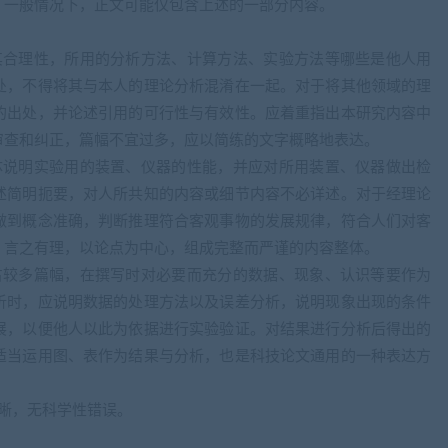
，一般情况下，正文可能仅包含上述的一部分内容。
其合理性，所用的分析方法、计算方法、实验方法等哪些是他人用
处，不得将其与本人的理论分析混淆在一起。对于将其他领域的理
的出处，并论述引用的可行性与有效性。应着重指出本研究内容中
审查和纠正，篇幅不宜过多，应以简练的文字概略地表达。
体说明实验用的装置、仪器的性能，并应对所用装置、仪器做出检
述简明扼要，对人所共知的内容或细节内容不必详述。对于经理论
做到概念准确，判断推理符合客观事物的发展规律，符合人们对客
，言之有理，以论点为中心，组成完整而严谨的内容整体。
占较多篇幅，在撰写时对必要而充分的数据、现象、认识等要作为
析时，应说明数据的处理方法以及误差分析，说明现象出现的条件
展，以便他人以此为依据进行实验验证。对结果进行分析后得出的
适当运用图、表作为结果与分析，也是科技论文通用的一种表达方
晰，无科学性错误。