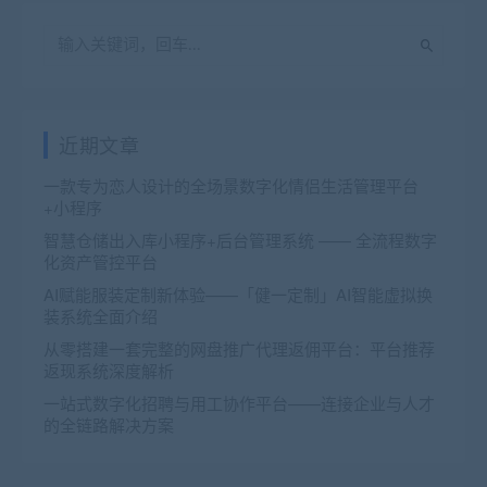
近期文章
一款专为恋人设计的全场景数字化情侣生活管理平台
+小程序
智慧仓储出入库小程序+后台管理系统 —— 全流程数字
化资产管控平台
AI赋能服装定制新体验——「健一定制」AI智能虚拟换
装系统全面介绍
从零搭建一套完整的网盘推广代理返佣平台：平台推荐
返现系统深度解析
一站式数字化招聘与用工协作平台——连接企业与人才
的全链路解决方案