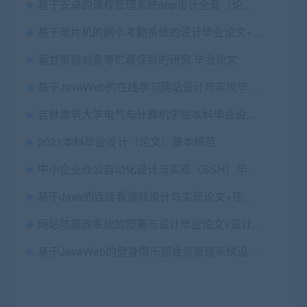
基于安卓的课程管理系统app设计全套（论文+任务书+开题+概述+翻译+中期+设计源码）
基于单片机的刷卡考勤系统的设计毕业论文+附录代码
葡甘聚糖对青枣贮藏保鲜的研究 毕业论文
基于JavaWeb的在线学习网站设计与实现毕业论文+任务书+中期检查表+答辩PPT+项目源码及数据库文件
吉林建筑大学电气与计算机学院本科毕业设计（论文）撰写规范
2021本科毕业设计（论文）基本规范
中小企业办公自动化设计与实现（SSH）毕业论文+开题报告+设计源码
基于Java的连连看游戏设计与实现论文+任务书+开题+答辩+翻译+源码
网站防篡改系统的部署与设计毕业论文+设计源码+答辩PPT
基于JavaWeb的健身俱乐部会员管理系统设计与实现毕业论文+任务书+中期表+答辩PPT+翻译及原文+源码+数据库+辅导视频