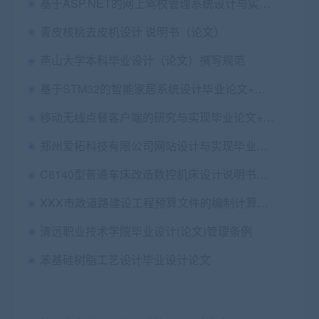
基于ASP.NET的网上驾校管理系统设计与实现毕业论文+项目源码及数据库文件
青皮核桃去皮机设计 说明书（论文）
燕山大学本科毕业设计（论文）撰写规范
基于STM32的智能家居系统设计毕业论文+任务书+开题报告+文献综述+外文翻译及原文+程序+原理图+参考资料+答辩PPT+仿真设计
移动无线点餐客户端的研究与实现毕业论文+开题报告+外文翻译+APP源码+web源码
郑州爱拓科技有限公司网站设计与实现毕业论文+开题报告+设计源码
C6140型普通车床改造数控机床设计说明书（论文）+任务书+开题报告+设计概述+cad图纸
XXX市政道路建设工程预算文件的编制计算毕业论文及任务书
清远职业技术学院毕业设计(论文)管理条例
苯基硅树脂工艺设计毕业设计论文