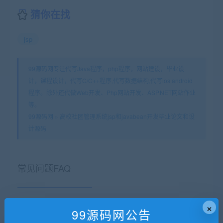
猜你在找
jsp
99源码网专注代写Java程序，php程序，网站建设，毕业设
计，课程设计，代写C/C++程序,代写数据结构,代写ios android
程序。除外还代做Web开发、Php网站开发、ASP.NET网站作业
等。
99源码网
»
高校社团管理系统jsp和javabean开发毕业论文和设
计源码
常见问题FAQ
×
免费下载或者VIP会员专享资源能否直接商
99源码网公告
用？