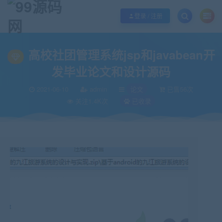
欢迎您光临99源码网，本站秉承服务宗旨 履行“站长”责任，销售只是起点 服务
登录 / 注册
当前位置：
99源码网
论文
高校社团管理系统jsp和javabean开发毕业论文
>
>
高校社团管理系统jsp和javabean开
发毕业论文和设计源码
2021-06-10
admin
论文
已售56次
关注1.4K次
已收录