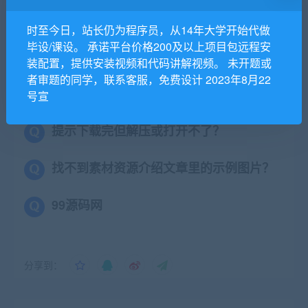
时至今日，站长仍为程序员，从14年大学开始代做
本站所有资源版权均属于原作者所有，这里所提
毕设/课设。 承诺平台价格200及以上项目包远程安
供资源均只能用于参考学习用，请勿直接商用。
装配置，提供安装视频和代码讲解视频。 未开题或
若由于商用引起版权纠纷，一切责任均由使用者
者审题的同学，联系客服，免费设计 2023年8月22
承担。更多说明请参考 VIP介绍。
号宣
提示下载完但解压或打开不了？
找不到素材资源介绍文章里的示例图片？
99源码网
分享到：