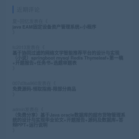
近期评论
夏~回忆
发表在《
java EAM固定设备资产管理系统+小程序
》
fc2013
发表在《
基于协同过滤的网络文学智能推荐平台的设计与实现
（小说）springboot mysql Redis Thymeleaf+第一稿
+开题报告+任务书+选题审题表
》
007d3ba960
发表在《
免费源码-领取指南-限部分商品
》
admin
发表在《
（免费分享）基于Java oracle数据库的超市货物管理系
统的设计与实现毕业论文+开题报告+源码及数据库+答
辩PPT+运行说明
》