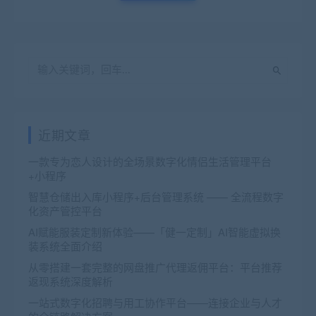
近期文章
一款专为恋人设计的全场景数字化情侣生活管理平台
+小程序
智慧仓储出入库小程序+后台管理系统 —— 全流程数字
化资产管控平台
AI赋能服装定制新体验——「健一定制」AI智能虚拟换
装系统全面介绍
从零搭建一套完整的网盘推广代理返佣平台：平台推荐
返现系统深度解析
一站式数字化招聘与用工协作平台——连接企业与人才