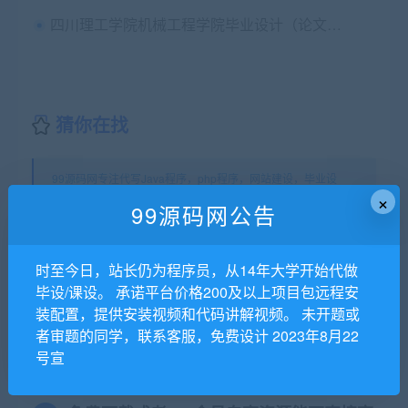
四川理工学院机械工程学院毕业设计（论文）管理实施细则
猜你在找
99源码网专注代写Java程序，php程序，网站建设，毕业设
×
计，课程设计，代写C/C++程序,代写数据结构,代写ios android
99源码网公告
程序。除外还代做Web开发、Php网站开发、ASP.NET网站作业
等。
99源码网
»
企业部门网络规划设计毕业设计论文+拓扑图源文件
时至今日，站长仍为程序员，从14年大学开始代做
毕设/课设。 承诺平台价格200及以上项目包远程安
装配置，提供安装视频和代码讲解视频。 未开题或
者审题的同学，联系客服，免费设计 2023年8月22
常见问题FAQ
号宣