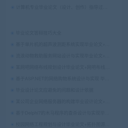
计算机专业毕业论文（设计、创作）指导过程及成绩评定
毕业论文答辩技巧大全
基于单片机的超声波测距系统实现毕业论文+附录C程序+原理图
流浪动物救助服务网站设计与实现毕业论文+开题报告+J2EE项目源码及数据库+答辩PPT+运行说明
某网吧网络布线规划设计毕业论文+网吧布线cad图纸.dwg+网吧布线网络拓扑图.vsd
基于ASP.NET的网络购物系统设计与实现 毕业论文+任务书+项目源码及数据库文件+答辩PPT
毕业设计论文应避免的问题和设计依据
某公司企业网络服务器的构建毕业设计论文+任务书
基于Delphi7的木马程序的查杀设计与实现毕业论文+任务书+开题报告+文献综述+外文翻译+项目源码及EXE运行文件
校园网络工程规划与设计毕业论文+拓扑图源文件