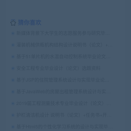
猜你喜欢
新媒体背景下大学生的志愿服务参与研究毕业论文+任务书
灌装机械供瓶机构结构设计说明书（论文）+任务书+外文翻译及原文+cad图纸
基于51单片机的水温自动控制系统毕业论文+原理图+软件源代码+项目电路图
安全工程专业毕业设计（论文）选题资料
基于JSP的住院管理系统设计与实现毕业论文+任务书+中期表+翻译及原文+源码+数据库+辅导视频
基于JavaWeb的房屋出租管理系统设计与实现毕业论文+开题报告+项目源码
2019届工程测量技术专业毕业设计（论文）任务书
护栏清洁机设计 说明书（论文）+任务书+开题报告+中期报告CAD图纸+实习报告+查重报告
基于Html5的个性化学习系统的设计与实现毕业论文+任务书+开题报告+外文翻译及原文+答辩PPT+项目源码及数据库+运行说明