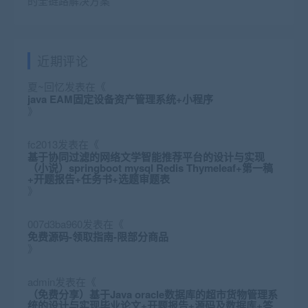
的全链路解决方案
近期评论
夏~回忆
发表在《
java EAM固定设备资产管理系统+小程序
》
fc2013
发表在《
基于协同过滤的网络文学智能推荐平台的设计与实现
（小说）springboot mysql Redis Thymeleaf+第一稿
+开题报告+任务书+选题审题表
》
007d3ba960
发表在《
免费源码-领取指南-限部分商品
》
admin
发表在《
（免费分享）基于Java oracle数据库的超市货物管理系
统的设计与实现毕业论文+开题报告+源码及数据库+答