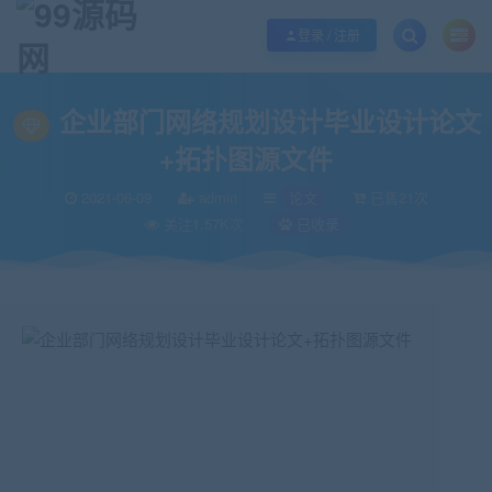
欢迎您光临99源码网，本站秉承服务宗旨 履行“站长”责任，销售只是起点 服务
登录 / 注册
当前位置：
99源码网
论文
企业部门网络规划设计毕业设计论文+拓扑图源
>
>
企业部门网络规划设计毕业设计论文
+拓扑图源文件
2021-06-09
admin
论文
已售21次
关注1.57K次
已收录