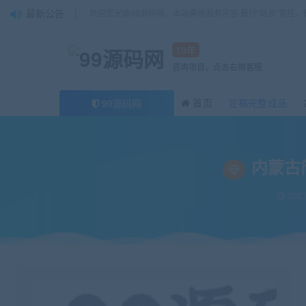
最新公告
欢迎您光临99源码网，本站秉承服务宗旨 履行“站长”责任
10年
咨询项目，点击右侧客服
首页
定稿完整成品
99源码网
当前位置：
99源码网
论文
内蒙古简易医院企业网设计与规划毕业论文+开
>
>
内蒙古
2021