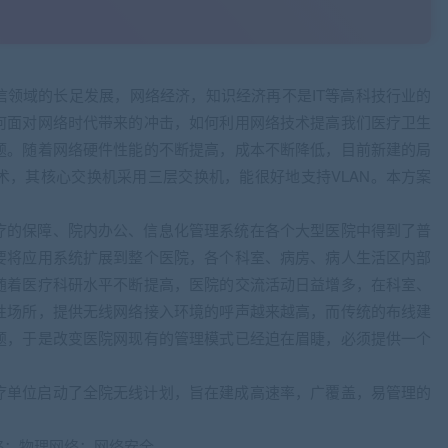
信领域的长足发展，网络经济，知识经济再不是IT等高科技行业的
何面对网络时代带来的冲击，如何利用网络技术提高我们医疗卫生
题。随着网络硬件性能的不断提高，成本不断降低，目前新建的局
术，其核心交换机采用三层交换机，能很好地支持VLAN。本方案
疗的保障、院内办公、信息化管理系统在各个大型医院中得到了普
要将应用系统扩展到整个医院，各个科室、病房、病人生活区内部
随着医疗科研水平不断提高，医院的交流活动日益增多，在科室、
性场所，提供无线网络接入环境的呼声越来越高，而传统的布线建
题，于是改变医院网现有的管理模式已经迫在眉睫，必须提供一个
疗单位启动了全院无线计划，旨在建成高速率，广覆盖，易管理的
络；物理网络；网络安全