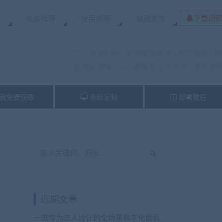
下载须
置
安装指导
使用说明
自动发货
为了节省时间，咨询客服请带上本页链接+问
使用快捷键Ctrl+D收藏本站,下次访问更方便
我免费获取
系统定制
部署教程
近期文章
一款专为恋人设计的全场景数字化情侣