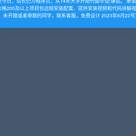
至今日，站长仍为程序员，从14年大学开始代做毕设/课设。 承
价格200及以上项目包远程安装配置，提供安装视频和代码讲解
。 未开题或者审题的同学，联系客服，免费设计 2023年8月22号