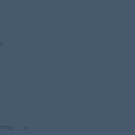
3
STEM）； 36