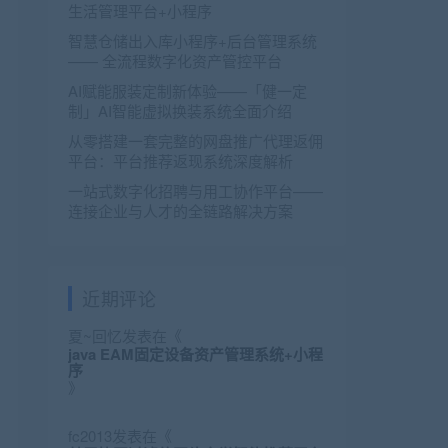
生活管理平台+小程序
智慧仓储出入库小程序+后台管理系统
—— 全流程数字化资产管控平台
AI赋能服装定制新体验——「健一定
制」AI智能虚拟换装系统全面介绍
从零搭建一套完整的网盘推广代理返佣
平台：平台推荐返现系统深度解析
一站式数字化招聘与用工协作平台——
连接企业与人才的全链路解决方案
近期评论
夏~回忆
发表在《
java EAM固定设备资产管理系统+小程
序
》
fc2013
发表在《