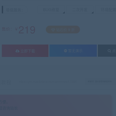
BUG修复
二次开发
环境配
增值服务：
219
售价：￥
钻石价 9 折
暂无演示
点
立即下载
装教程
有疑问？请点击复制链接咨询！
方便。
钮咨询站长