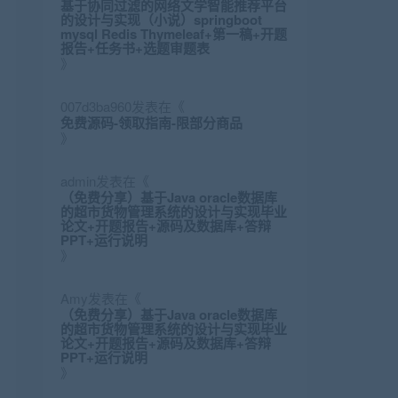
基于协同过滤的网络文学智能推荐平台
的设计与实现（小说）springboot
mysql Redis Thymeleaf+第一稿+开题
报告+任务书+选题审题表
》
007d3ba960
发表在《
免费源码-领取指南-限部分商品
》
admin
发表在《
（免费分享）基于Java oracle数据库
的超市货物管理系统的设计与实现毕业
论文+开题报告+源码及数据库+答辩
PPT+运行说明
》
Amy
发表在《
（免费分享）基于Java oracle数据库
的超市货物管理系统的设计与实现毕业
论文+开题报告+源码及数据库+答辩
PPT+运行说明
》