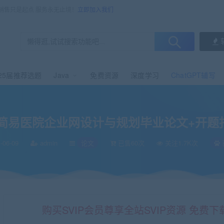
，销售只是起点 服务永无止境！
立即加入我们
25届推荐选题
Java
免费资源
深度学习
ChatGPT辅写
题报告+拓扑图
简易医院企业网设计与规划毕业论文+开题
-06-09
admin
论文
已售60次
关注1.7K次
购买SVIP会员尊享全站SVIP资源 免费下载 