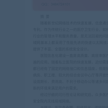
QQ：3484724101
摘 要
随着新世纪网络技术的快速发展，信息通
专利。作为传统行业之一的医疗卫生行业，如
行业的管理水平和服务质量，是无法回避的问
域网基本上都采用了性能先进的快速以太网技
提供了丰富、全面的系统安全设计。
医院信息化建设一直是高质量、高效率医
遍的应用。随着私立医院的快速发展，迫切需
都已经有了固定的网络接口和信息插座，但是
病房、职工楼、较大的综合会议中心厅等开放
设周期长、费用高、不利于移动办公等诸多问
新的环境来满足用户的需求。
经过仔细的可行性论证和研究后，众多医
安全院内无线局域网络。
关键词：医院
企业网
；网络现状；逻辑网