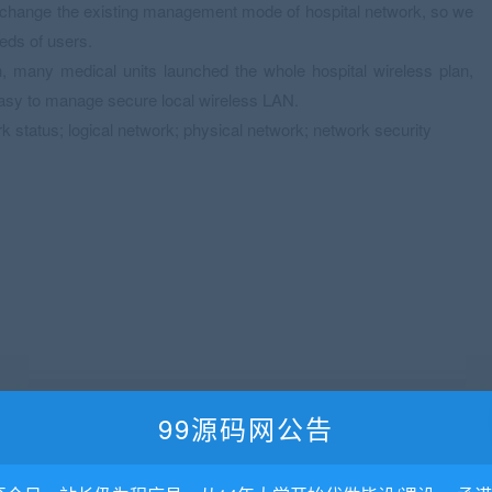
 to change the existing management mode of hospital network, so we
eds of users.
ch, many medical units launched the whole hospital wireless plan,
 easy to manage secure local wireless LAN.
k status; logical network; physical network; network security
99源码网公告