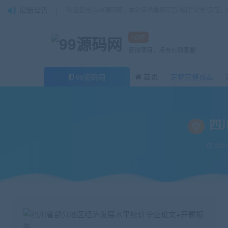
最新公告
欢迎您光临99源码网，本站秉承服务宗旨 履行“站长”责任
10年
咨询项目，点击右侧客服
首页
定稿完整成品
99源码网
当前位置：
99源码网
论文
四川省部分地区经济发展水平统计毕业论文+开
>
>
四
2021