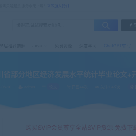
，销售只是起点 服务永无止境！
立即加入我们
25届推荐选题
Java
免费资源
深度学习
ChatGPT辅写
题报告
川省部分地区经济发展水平统计毕业论文+
-06-10
admin
论文
已售44次
关注1.4K次
购买SVIP会员尊享全站SVIP资源 免费下载 