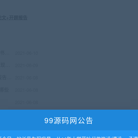
民航订票系统设计（论文+开题报告+任务书+答辩+录像）
2021-06-10
基于Java的Windows扫雷游戏的设计与实现毕业论文+任务书+翻译及原文+源码+辅导视频
2021-06-09
无线充电智能保温杯设计毕业论文+开题报告+硬件原理图+仿真+代码
2021-06-08
哪些
2021-06-08
2021-06-08
基于三周加速度传感器的计步器设计毕业论文+任务书+开题报告+原理图+程序+元器件资料+制作讲解等
2021-06-08
99源码网公告
基于JSP的美食网站管理系统设计与实现毕业论文+项目源码及数据库文件
2021-06-08