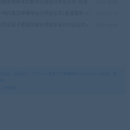
船舶余热吸收式制冷空调设计毕业论文+任务书+开题报告+答辩PPT+cad图纸
2021-06-08
一吨托盘式单臂吊设计毕业论文+自查报告+cad图纸
2021-06-10
江西省星子县莲花墩水闸初步设计毕业论文+cad图纸
2021-06-09
设计，课程设计，代写C/C++程序,代写数据结构,代写ios android程序。除
业等。
+开题报告