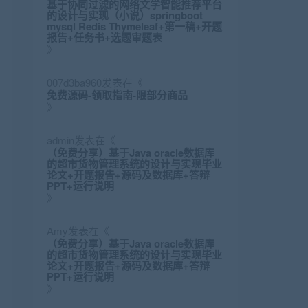
基于协同过滤的网络文学智能推荐平台
的设计与实现（小说）springboot
mysql Redis Thymeleaf+第一稿+开题
报告+任务书+选题审题表
》
007d3ba960
发表在《
免费源码-领取指南-限部分商品
》
admin
发表在《
（免费分享）基于Java oracle数据库
的超市货物管理系统的设计与实现毕业
论文+开题报告+源码及数据库+答辩
PPT+运行说明
》
Amy
发表在《
（免费分享）基于Java oracle数据库
的超市货物管理系统的设计与实现毕业
论文+开题报告+源码及数据库+答辩
PPT+运行说明
》