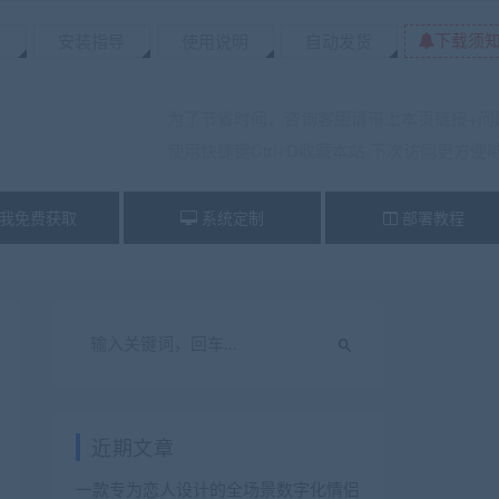
下载须
置
安装指导
使用说明
自动发货
为了节省时间，咨询客服请带上本页链接+问
使用快捷键Ctrl+D收藏本站,下次访问更方便
我免费获取
系统定制
部署教程
近期文章
一款专为恋人设计的全场景数字化情侣