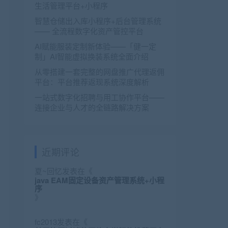
生活管理平台+小程序
智慧仓储出入库小程序+后台管理系统
—— 全流程数字化资产管控平台
AI赋能服装定制新体验——「健一定
制」AI智能虚拟换装系统全面介绍
从零搭建一套完整的网盘推广代理返佣
平台：平台推荐返现系统深度解析
一站式数字化招聘与用工协作平台——
连接企业与人才的全链路解决方案
近期评论
夏~回忆
发表在《
java EAM固定设备资产管理系统+小程
序
》
fc2013
发表在《