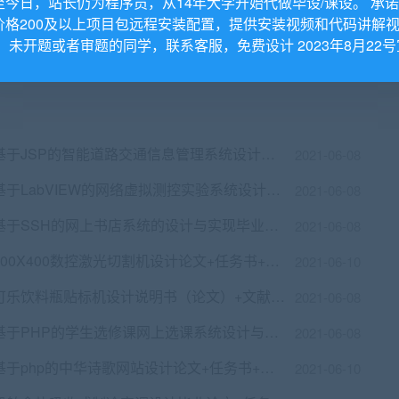
至今日，站长仍为程序员，从14年大学开始代做毕设/课设。 承
35kV盈江化纤厂降压变电所电气设计毕业论文+任务书+cad图纸
2021-06-10
价格200及以上项目包远程安装配置，提供安装视频和代码讲解
基于SSM微信小程序健身系统的设计与实现毕业论文+项目前后台源码及数据库
2021-06-08
。 未开题或者审题的同学，联系客服，免费设计 2023年8月22号
GSM智能家居系统设计 毕业论文+附录原理图+PCB图+实物图
2021-06-08
基于JSP的智能道路交通信息管理系统设计与实现毕业论文+任务书+开题报告+文献综述+外文翻译及原文+答辩PPT+项目源码及数据库文件
2021-06-08
基于LabVIEW的网络虚拟测控实验系统设计毕业论文+任务书+开题报告+外文翻译及原文+答辩PPT+vi模型+sql文件+使用说明+运行exe文件
2021-06-08
基于SSH的网上书店系统的设计与实现毕业论文+任务书+翻译及原文+设计源码+数据库文件
2021-06-08
300X400数控激光切割机设计论文+任务书+开题报告+文综+答辩+cad图纸
2021-06-10
可乐饮料瓶贴标机设计说明书（论文）+文献综述+cad图纸+PLC控制设计
2021-06-08
基于PHP的学生选修课网上选课系统设计与实现毕业论文+项目源码及数据库文件
2021-06-08
基于php的中华诗歌网站设计论文+任务书+开题+答辩PPT+设计源码+演示视频
2021-06-10