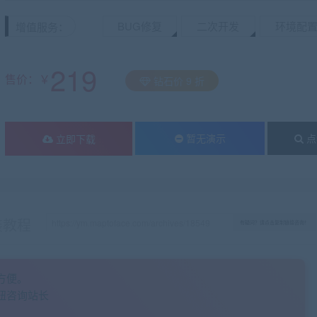
BUG修复
二次开发
环境配
增值服务：
219
售价：￥
钻石价 9 折
暂无演示
点
立即下载
装教程
有疑问？请点击复制链接咨询！
方便。
钮咨询站长