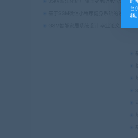
时
台
频