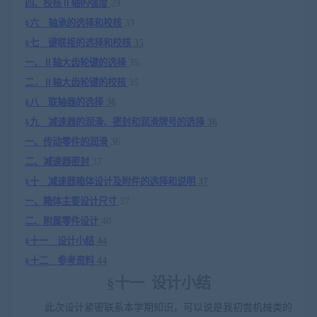
四、校核
Ⅱ
轴的强度
29
§
六 轴承的选择和校核
33
§
七 键联接的选择和校核
35
一、Ⅱ
轴大齿轮键的选择
35
二．
Ⅱ
轴大齿轮键的校核
35
§
八 联轴器的选择
36
§
九 减速器的润滑、密封和润滑牌号的选择
36
一、传动零件的润滑
36
二、减速器密封
37
§
十 减速器箱体设计及附件的选择和说明
37
一、箱体主要设计尺寸
37
二、附属零件设计
40
§
十一 设计小结
44
§
十二 参考资料
44
§十一 设计小结
此次设计紧密联系本学期知识，可以说是我初尝机械类的