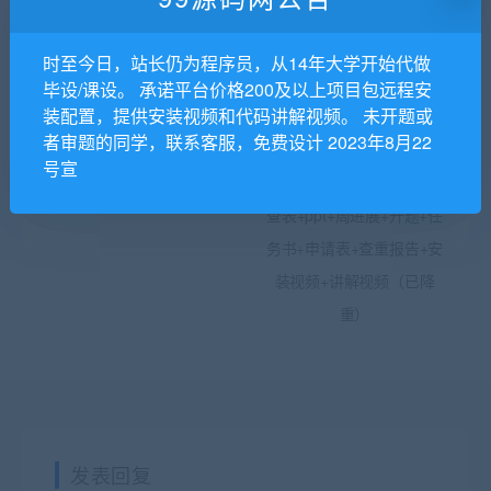
时至今日，站长仍为程序员，从14年大学开始代做
毕设/课设。 承诺平台价格200及以上项目包远程安
装配置，提供安装视频和代码讲解视频。 未开题或
[含源码+论文+开题报告+教
（协同过滤推荐算法）基于
者审题的同学，联系客服，免费设计 2023年8月22
程等]javaweb商城项目全套
SSM的学校食堂点餐系统的
号宣
(电商系统)
设计与实现+第一稿+中期检
查表+ppt+周进展+开题+任
务书+申请表+查重报告+安
装视频+讲解视频（已降
重）
发表回复