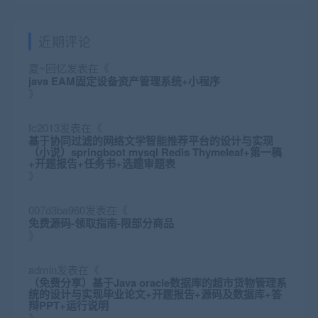
近期评论
夏~回忆
发表在《
java EAM固定设备资产管理系统+小程序
》
fc2013
发表在《
基于协同过滤的网络文学智能推荐平台的设计与实现
（小说）springboot mysql Redis Thymeleaf+第一稿
+开题报告+任务书+选题审题表
》
007d3ba960
发表在《
免费源码-领取指南-限部分商品
》
admin
发表在《
（免费分享）基于Java oracle数据库的超市货物管理系
统的设计与实现毕业论文+开题报告+源码及数据库+答
辩PPT+运行说明
》