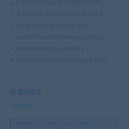
足球训练服务机器人射门位置判别系统设计任务书
基于Web的孕婴童时尚生活馆的设计与实现
2019届毕业生毕业设计工作的通知
J2ME基于SNMP网络设备MIB信息采集论文和代码
家用四足移动机器人设计开题报告
用于电动自行车的无刷直流电动机控制器设计
猜你在找
课程设计
99源码网专注代写Java程序，php程序，网站建设，毕业设