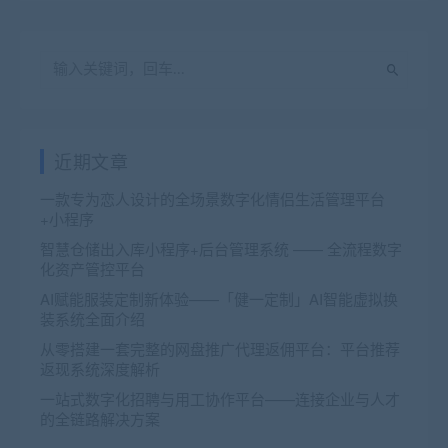
近期文章
一款专为恋人设计的全场景数字化情侣生活管理平台
+小程序
智慧仓储出入库小程序+后台管理系统 —— 全流程数字
化资产管控平台
AI赋能服装定制新体验——「健一定制」AI智能虚拟换
装系统全面介绍
从零搭建一套完整的网盘推广代理返佣平台：平台推荐
返现系统深度解析
一站式数字化招聘与用工协作平台——连接企业与人才
的全链路解决方案