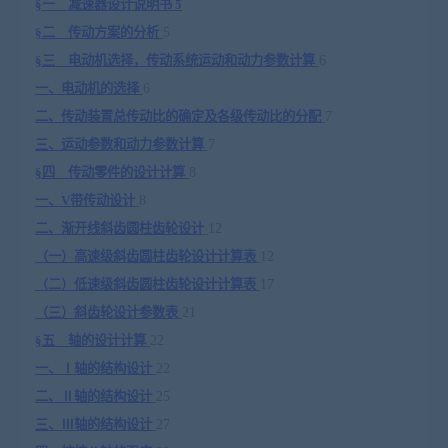
§
一 减速器设计说明书
5
§
二 传动方案的分析
5
§
三 电动机选择，传动系统运动和动力参数计算
6
一、电动机的选择
6
二、传动装置总传动比的确定及各级传动比的分配
7
三、运动参数和动力参数计算
7
§
四 传动零件的设计计算
8
一、
V
带传动设计
8
二、渐开线斜齿圆柱齿轮设计
12
（一）高速级斜齿圆柱齿轮设计计算表
12
（二）低速级斜齿圆柱齿轮设计计算表
17
（三）斜齿轮设计参数表
21
§
五 轴的设计计算
22
一、
Ⅰ
轴的结构设计
22
二、Ⅱ轴的结构设计
25
三、
Ⅲ
轴的结构设计
27