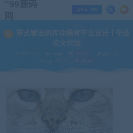
欢迎您光临99源码网，本站秉承服务宗旨 履行“站长”责任，销售只是起点 服务
登录 / 注册
当前位置：
99源码网
未分类
带式输送机传动装置毕业设计丨毕业论文代做
>
>
带式输送机传动装置毕业设计丨毕业
论文代做
2021-06-13
admin
未分类
已售24次
关注1.37K次
已收录