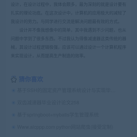
设计，在设计过程中，我体会颇多，最为深刻的就是设计要有
扎实的理论功底。在这次设计中，计算机的应用极大的减轻了
我设计的劳力。与同学进行交流是解决问题最有效的方式。
设计并不像我想像中的简单，其中我遇到不少问题，也从
问题中学到了很多东西。不过我认为得像减速器这类传统的器
械，其设计过程逻辑极强，应该可以通过设计一个计算机程序
来实现设计，从而提高生产制造的效率。
猜你喜欢
基于SSH的固定资产管理系统设计与实现毕业论文+开题报告+答辩PPT+源码+数据库+辅导视频
双齿减速器毕业设计论文258
基于springboot+mybatis学生管理系统
Www.alcppp.com python网站爬虫(接受定制)