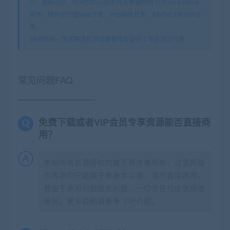
计，课程设计，代写C/C++程序,代写数据结构,代写ios android
程序。除外还代做Web开发、Php网站开发、ASP.NET网站作业
等。
99源码网
»
带式输送机传动装置毕业设计丨毕业论文代做
常见问题FAQ
免费下载或者VIP会员专享资源能否直接商
用？
本站所有资源版权均属于原作者所有，这里所提
供资源均只能用于参考学习用，请勿直接商用。
若由于商用引起版权纠纷，一切责任均由使用者
承担。更多说明请参考 VIP介绍。