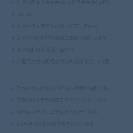
】虚拟商品交易平台+站长任务平台源码+PC+社区+博客+WAP手机版
123123
湖南科技大学毕业设计（论文）进度表
基于WEBGIS的校园信息服务系统的设计与实现
某学校配电系统设计任务书
小型风力发电机组动力结构设计\论文+cad图纸+外文翻译+答辩PPT
五九福利导航网站PHP源码 程序是福利导航，简单配置就可用
江苏科技大学苏州理工学院毕业设计（论文）答辩评分表
活动圈注塑成型工艺及模具设计任务书
3.2万吨乙醇差压精馏装置设计任务书