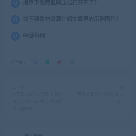
提示下载完但解压或打开不了？
找不到素材资源介绍文章里的示例图片？
99源码网
分享到：
上一篇
下一篇
小型风力发电机组动力结构
双齿减速器毕业设计论文
设计\论文+cad图纸+外文翻
258
译+答辩PPT