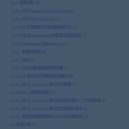
50
5.3.1
网络分析
5.3.1.1
关于
Transportation Network
50
5.3.1.2
关于
Utility Network
54
55
5.3.2
SDE
在数据库中的存储结构研究
57
5.3.3
分布式
Geodatabase
的数据分发和复制
5.3.3.1
Geodatabase
和
Replication
57
5.3.3.2
数据的复制
58
5.3.3.3
同步
59
5.3.3.4
分布式数据库复制的步骤
59
60
5.3.4
SQL
语言对空间数据库的操作
5.3.4.1
用
ST_Geometry
表达式创建表
61
5.3.4.2
SQL
创建空间索引
61
5.3.4.3
用
ST_Geometry
表达式向表中插入一个地理要素
61
5.3.4.4
用
ST_Geometry
表达式对表进行查询
62
5.3.4.5
使用空间类型提高
ArcGIS
的功能性能
62
63
5.4
本章小结