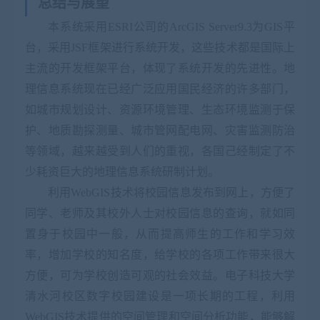
总结与展望
本系统采用
ESRI
公司的
ArcGIS Server9.3
为
GIS
平
台，采用
JSF
框架进行系统开发，这些技术都是国际上
主流的开发框架平台，体现了系统开发的先进性。地
理信息系统现在已经广泛应用国民经济的许多部门，
如城市规划设计、资源环境管理、生态环境监测于保
护、地质勘探测量、城市管网配电网、灾害监测防治
等领域，越来越受到人们的重视，各国己经制定了不
少耗资巨大的地理信息系统研制计划。
利用
WebGIS
技术将校园信息发布到网上，方便了
同学、老师及其校外人士对校园信息的查询，就如同
置身于校园中一般，从而提高师生的工作和学习效
率，增加学校的知名度，给学校的各项工作带来很大
方便，可为学校创造可观的社会效益。电子科技大学
清水河校区数字校园建设是一项长期的工程，利用
WebGIS
技术提供的空间管理和空间分析功能，能够解