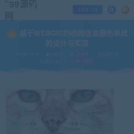
欢迎您光临99源码网，本站秉承服务宗旨 履行“站长”责任，销售只是起点 服务
登录 / 注册
当前位置：
99源码网
未分类
基于WEBGIS的校园信息服务系统的设计与实
>
>
基于WEBGIS的校园信息服务系统
的设计与实现
2021-07-18
admin
未分类
已售41次
关注1.57K次
已收录