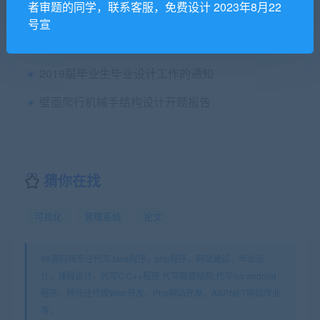
者审题的同学，联系客服，免费设计 2023年8月22
江苏科技大学苏州理工学院毕业设计（论文）答辩评分表
号宣
java题库试卷管理系统+论文+查重报告
2019届毕业生毕业设计工作的通知
壁面爬行机械手结构设计开题报告
猜你在找
可视化
管理系统
论文
99源码网专注代写Java程序，php程序，网站建设，毕业设
计，课程设计，代写C/C++程序,代写数据结构,代写ios android
程序。除外还代做Web开发、Php网站开发、ASP.NET网站作业
等。