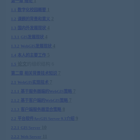
1
第一章
绪论
1
1.1
数字化校园概要
2
1.2
课题的背景和意义
4
1.3
国内外发展现状
4
1.3.1
GIS
发展现状
4
1.3.2
WebGIS
发展现状
5
1.4
本人的主要工作
论文
的组织结构
6
1.5
7
第二章
相关背景技术知识
7
2.1
WebGIS
实现技术
7
2.1.1
基于服务器端的
WebGIS
策略
7
2.1.2
基于客户端的
WebGIS
策略
8
2.1.3
客户端服务器混合策略
9
2.2
平台软件
ArcGIS Server 9.3
介绍
10
2.2.1
GIS Server
11
2.2.2
Web Server