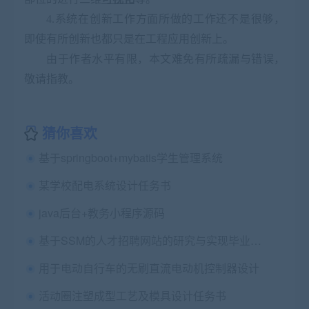
4.
系统在创新工作方面所做的工作还不是很够，
即使有所创新也都只是在工程应用创新上。
由于作者水平有限，本文难免有所疏漏与错误，
敬请指教。
猜你喜欢
基于springboot+mybatis学生管理系统
某学校配电系统设计任务书
java后台+教务小程序源码
基于SSM的人才招聘网站的研究与实现毕业论文+任务书+开题报告+中期报告+答辩PPT+演示视频+项目源码及Mysql数据库文件
用于电动自行车的无刷直流电动机控制器设计
活动圈注塑成型工艺及模具设计任务书