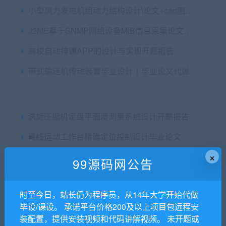
小型风力发电机组动力结构设计\论文+cad图纸+外文翻译+答辩PPT
J2ME基于SNMP网络设备MIB信息采集论文和代码
高校自动排课APP的设计与实现开题报告
带式输送机传动装置毕业设计丨毕业论文代做
涡旋压缩机定盘平面度测量系统设计开题报告
直线运动工作台精确定位控制设计毕业论文
×
江苏科技大学苏州理工学院毕业设计（论文）指导教师评分表
99源码网公告
123123
时至今日，站长仍为程序员，从14年大学开始代做
】虚拟商品交易平台+站长任务平台源码+PC+社区+博客+WAP手机版
毕设/课设。 承诺平台价格200及以上项目包远程安
家用四足移动机器人设计开题报告
装配置，提供安装视频和代码讲解视频。 未开题或