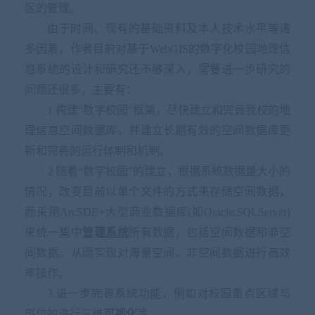
区的管理。
由于时间、现有的基础资料及本人技术水平等诸
多因素，作者目前对基于
WebGIS
的数字化校园地理信
息系统的设计和研究还不够深入，需要进一步研究的
问题还很多，主要有：
1
构建“数字校园”框架，尽快建立和完善我校的地
理信息空间数据库，并建立长期有效的空间数据库更
新和完善的运行体制和机制。
2
随着“数字校园”的建立，根据系统数据量大小的
情况，改变目前以单个文件的方式来存储空间数据，
而采用
ArcSDE+
大型商业数据库
(
如
Oracle,SQLServer)
来统一集中
管理系统
所有数据，包括空间数据和非空
间数据。从而实现对海量空间、非空间数据进行高效
率操作。
3.
进一步完善系统功能，例如对校园重点区域与
部位的进行三维
可视化
等。