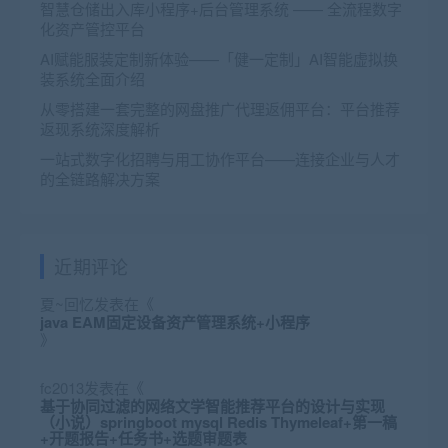
智慧仓储出入库小程序+后台管理系统 —— 全流程数字
化资产管控平台
AI赋能服装定制新体验——「健一定制」AI智能虚拟换
装系统全面介绍
从零搭建一套完整的网盘推广代理返佣平台：平台推荐
返现系统深度解析
一站式数字化招聘与用工协作平台——连接企业与人才
的全链路解决方案
近期评论
夏~回忆
发表在《
java EAM固定设备资产管理系统+小程序
》
fc2013
发表在《
基于协同过滤的网络文学智能推荐平台的设计与实现
（小说）springboot mysql Redis Thymeleaf+第一稿
+开题报告+任务书+选题审题表