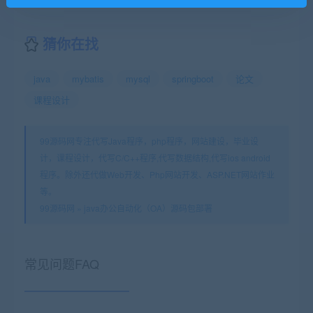
猜你在找
java
mybatis
mysql
springboot
论文
课程设计
99源码网专注代写Java程序，php程序，网站建设，毕业设
计，课程设计，代写C/C++程序,代写数据结构,代写ios android
程序。除外还代做Web开发、Php网站开发、ASP.NET网站作业
等。
99源码网
»
java办公自动化（OA）源码包部署
常见问题FAQ