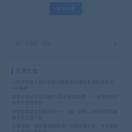
联系作者
近期文章
一款专为恋人设计的全场景数字化情侣生活管理平台
+小程序
智慧仓储出入库小程序+后台管理系统 —— 全流程数字
化资产管控平台
AI赋能服装定制新体验——「健一定制」AI智能虚拟换
装系统全面介绍
从零搭建一套完整的网盘推广代理返佣平台：平台推荐
返现系统深度解析