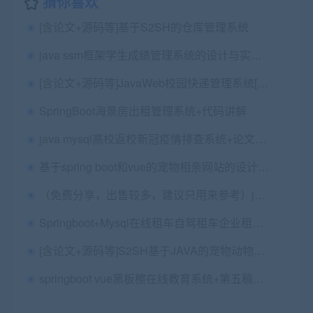
猜你喜欢
[含论文+源码等]基于S2SH的仓库管理系统
java ssm框架学生成绩管理系统的设计与实现源码+论文二稿+代码讲解+查重报告+安装视频
[含论文+源码等]JavaWeb校园快递管理系统[包运行成功]
SpringBoot海景房出租管理系统+代码讲解
java mysql高校返校新冠疫情排查系统+论文+代码讲解视频+开题报告+所需软件（包远程安装配置）
基于spring boot和vue的宠物相亲网站的设计与实现+第一稿+中期检查表+ppt+周进展+开题+任务书+申请表+查重报告+安装视频+讲解视频（已降重）
（免费分享，出售较多，建议只用来参考）java mysql超市管理系统源码+论文+html和jsp多版本
Springboot+Mysql在线租车自驾租车企业租车管理系统源码+运行教程+开发文档（有优化版本）
[含论文+源码等]S2SH基于JAVA的宠物动物管理系统实现
springboot vue黑板檫在线教育系统+第五稿+中期检查表+ppt+周进展+开题+任务书+申请表+查重报告+安装视频+讲解视频（已降重）（2.12G）