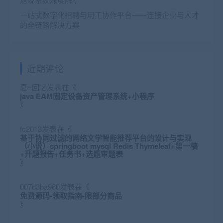
一站式数字化招聘与用工协作平台——连接企业与人才
的全链路解决方案
近期评论
夏~回忆
发表在《
java EAM固定设备资产管理系统+小程序
》
fc2013
发表在《
基于协同过滤的网络文学智能推荐平台的设计与实现
（小说）springboot mysql Redis Thymeleaf+第一稿
+开题报告+任务书+选题审题表
》
007d3ba960
发表在《
免费源码-领取指南-限部分商品
》