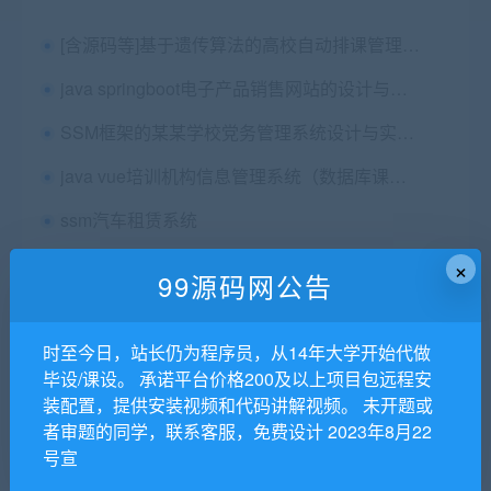
[含源码等]基于遗传算法的高校自动排课管理系统java+ssh框架
java springboot电子产品销售网站的设计与实现源码+论文第三稿+ppt+代码讲解视频+功能讲解视频+安装视频（包安装部署，已降重）
SSM框架的某某学校党务管理系统设计与实现源码+论文
java vue培训机构信息管理系统（数据库课设作业）_后端+Web管理后台
ssm汽车租赁系统
（免费分享）基于Java oracle数据库的超市货物管理系统的设计与实现毕业论文+开题报告+源码及数据库+答辩PPT+运行说明
×
99源码网公告
（精品）[含论文+开题报告+源码]ssm实现的酒店管理系统[包运行成功]+安装视频+所需软件
[含论文+开题报告+源码等]ssm+mysql实现零食商城系统(电商购物)
时至今日，站长仍为程序员，从14年大学开始代做
毕设/课设。 承诺平台价格200及以上项目包远程安
基于SSM框架的网上服饰商城购物系统源码+毕业论文
装配置，提供安装视频和代码讲解视频。 未开题或
者审题的同学，联系客服，免费设计 2023年8月22
[含论文+源码等]基于JavaEE的酒店点餐收款系统S2SH
号宣