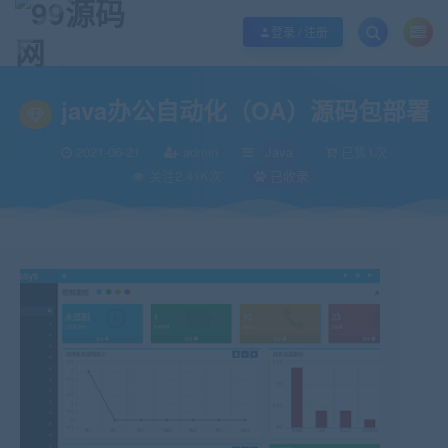
欢迎您光临99源码网，本站秉承服务宗旨 履行“站长”责任，销售只是起点 服务
登录 / 注册
当前位置：
99源码网
Java
java办公自动化（OA）源码包部署
>
>
java办公自动化（OA）源码包部署
2021-06-21
admin
Java
已售1次
关注2.41K次
已收录