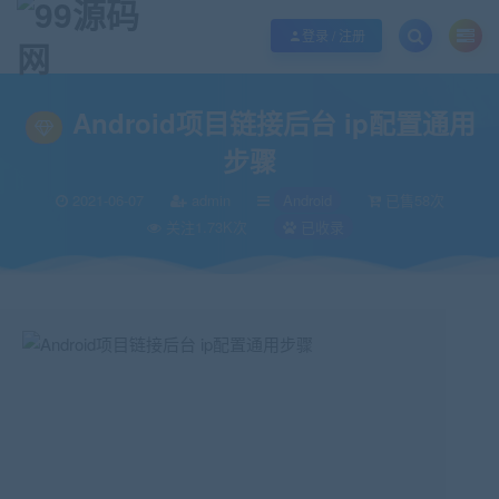
欢迎您光临99源码网，本站秉承服务宗旨 履行“站长”责任，销售只是起点 服务
登录 / 注册
当前位置：
99源码网
Android
Android项目链接后台 ip配置通用步骤
>
>
Android项目链接后台 ip配置通用
步骤
2021-06-07
admin
Android
已售58次
关注1.73K次
已收录