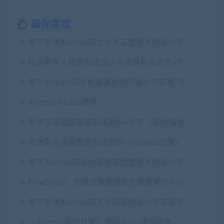
猜你喜欢
基于安卓Android的企业员工管理系统设计与实现毕业论文+客服端服务端源码及数据库文件
社区老年人服务系统设计与实现毕业论文+开题报告+项目（JavaSSH+Mysql+Android）源码及数据库文件
基于android的手机选课系统的设计与实现 任务书
Android Studio使用
安卓交通道路查询系统源码+论文（提供指导，二次修改）
安卓实验设备管理系统源码+javaweb后端+论文+中期评价表
基于Android的运动健身减肥管理系统设计与实现 毕业论文+项目源码及数据库文件
FlowDroid：领域对象敏感和生命周期为Android应用程序感知的污点分析
基于安卓Android的五子棋游戏设计与实现毕业论文+任务书+开题报告+答辩PPT+服务端客户端源码+万方检测报告
《Android系统开发》课程设计+课程报告