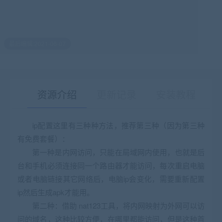
最后编辑:2021-06-07
资源介绍
更新记录
安装教程
ip配置这里有三种种方法，推荐第三种（因为第三种
有免费套餐）：
有疑问？请点击复制链接咨询！
第一种是内网访问，只能在局域网内使用，也就是后
台和手机必须连接同一个路由器才能访问，每次重启电脑
或者电脑链接其它网络后，电脑ip会变化，需要重新配置
ip然后生成apk才能用。
第二种：借助 nat123工具，将内网映射为外网可以访
问的域名，这种比较方便，在哪里都能访问，但是这种首