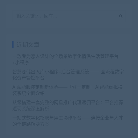
近期文章
一款专为恋人设计的全场景数字化情侣生活管理平台
+小程序
智慧仓储出入库小程序+后台管理系统 —— 全流程数字
化资产管控平台
AI赋能服装定制新体验——「健一定制」AI智能虚拟换
装系统全面介绍
从零搭建一套完整的网盘推广代理返佣平台：平台推荐
返现系统深度解析
一站式数字化招聘与用工协作平台——连接企业与人才
的全链路解决方案