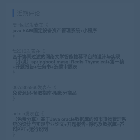
近期评论
夏~回忆
发表在《
java EAM固定设备资产管理系统+小程序
》
fc2013
发表在《
基于协同过滤的网络文学智能推荐平台的设计与实现
（小说）springboot mysql Redis Thymeleaf+第一稿
+开题报告+任务书+选题审题表
》
007d3ba960
发表在《
免费源码-领取指南-限部分商品
》
admin
发表在《
（免费分享）基于Java oracle数据库的超市货物管理系
统的设计与实现毕业论文+开题报告+源码及数据库+答
辩PPT+运行说明
》