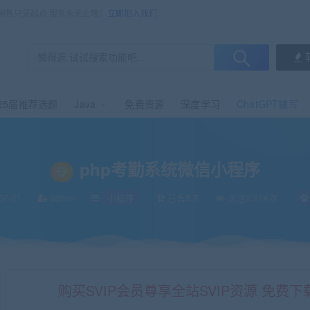
，销售只是起点 服务永无止境！
立即加入我们
25届推荐选题
Java
免费资源
深度学习
ChatGPT辅写
php考勤系统微信小程序
07-31
admin
小程序
已售5次
关注2.21K次
购买SVIP会员尊享全站SVIP资源 免费下载 