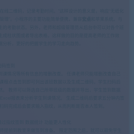
在线二维码，记录考勤时间。”这样设计的意义是，响应“无纸化
化管理”。小程序的主要功能简单便携，兼容
安卓
和苹果系统。与
生的考勤状态。另外，老师和超级管理员从后台中可以对各个班
生成柱状图或者导出表格，这样做的目的是提高老师的工作效
据分析，更好的把握学生的学习走向趋势。
扫码签到
到课情况等所有信息的增删改查。 任课老师只能增删改查自己
的课程点击签到即可列出该班数据以及生成二维码，学生扫码后
然。 教师可以筛选自己所带班级的数据并导出，学生签到数据
出Excel报表来分析学生到课情况。 生成二维码后要求五分钟内签
生扫码完成后会要求输入指纹，从而判断是否本人签到。
 通过指纹签到 数据统计 功能更人性化
老师提前到教室来做签到准备。 限定范围之后，就可以避免学生