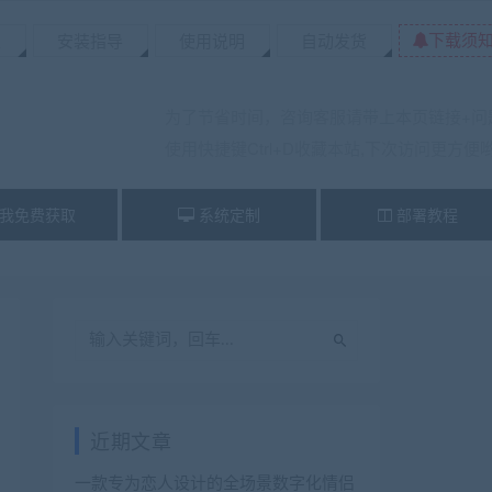
下载须
置
安装指导
使用说明
自动发货
为了节省时间，咨询客服请带上本页链接+问
使用快捷键Ctrl+D收藏本站,下次访问更方便
我免费获取
系统定制
部署教程
近期文章
一款专为恋人设计的全场景数字化情侣