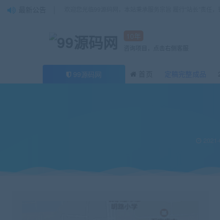
最新公告
欢迎您光临99源码网，本站秉承服务宗旨 履行“站长”责任
10年
咨询项目，点击右侧客服
首页
定稿完整成品
99源码网
当前位置：
99源码网
小程序
php考勤系统微信小程序
>
>
2021-