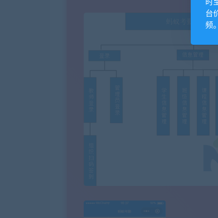
时
台
频