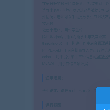
在宿舍等非教室区域签到。 指纹签到可
选导出表格,老师可以通过这些数据分析,
殊情况，老师可以手动更改学生签到状态
技术栈
微信小程序，用作学生端
腾讯地图api，用作判断学士与教室距离
thinkphp5.0：用于构建小程序后台
管理系
PHPExcel:用于后台批量导入导出各种信
echart：用于提供学生签到信息的
可视化
MySQL：用于存储各项数据
适用场景：
毕业
论文
、
课程设计
、公司项目参考
运行截图