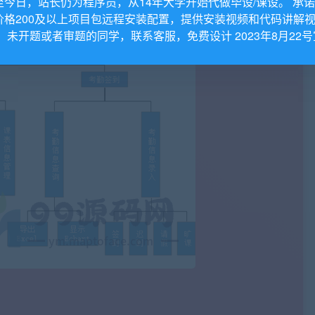
至今日，站长仍为程序员，从14年大学开始代做毕设/课设。 承
价格200及以上项目包远程安装配置，提供安装视频和代码讲解
。 未开题或者审题的同学，联系客服，免费设计 2023年8月22号