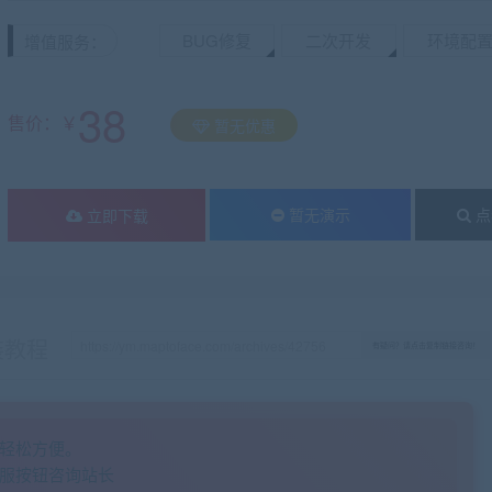
BUG修复
二次开发
环境配
增值服务：
38
售价：￥
暂无优惠
暂无演示
点
立即下载
装教程
有疑问？请点击复制链接咨询！
轻松方便。
服按钮咨询站长