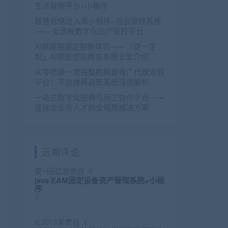
生活管理平台+小程序
智慧仓储出入库小程序+后台管理系统
—— 全流程数字化资产管控平台
AI赋能服装定制新体验——「健一定
制」AI智能虚拟换装系统全面介绍
从零搭建一套完整的网盘推广代理返佣
平台：平台推荐返现系统深度解析
一站式数字化招聘与用工协作平台——
连接企业与人才的全链路解决方案
近期评论
夏~回忆
发表在《
java EAM固定设备资产管理系统+小程
序
》
fc2013
发表在《