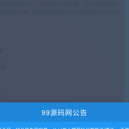
以有效防止学生代签。 根据后台存储的数据，生成柱状图或者删
来改进教学方案。 学生在签到完成之后，如果在课堂中途出现特
。
统
息
界面
99源码网公告