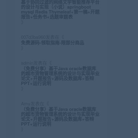
基于协同过滤的网络文学智能推荐平台
的设计与实现（小说）springboot
mysql Redis Thymeleaf+第一稿+开题
报告+任务书+选题审题表
》
007d3ba960
发表在《
免费源码-领取指南-限部分商品
》
admin
发表在《
（免费分享）基于Java oracle数据库
的超市货物管理系统的设计与实现毕业
论文+开题报告+源码及数据库+答辩
PPT+运行说明
》
Amy
发表在《
（免费分享）基于Java oracle数据库
的超市货物管理系统的设计与实现毕业
论文+开题报告+源码及数据库+答辩
PPT+运行说明
》