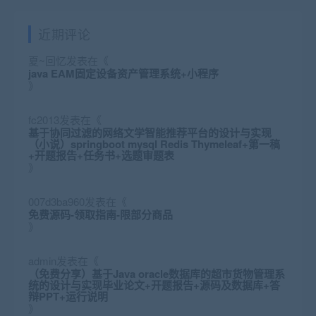
近期评论
夏~回忆
发表在《
java EAM固定设备资产管理系统+小程序
》
fc2013
发表在《
基于协同过滤的网络文学智能推荐平台的设计与实现
（小说）springboot mysql Redis Thymeleaf+第一稿
+开题报告+任务书+选题审题表
》
007d3ba960
发表在《
免费源码-领取指南-限部分商品
》
admin
发表在《
（免费分享）基于Java oracle数据库的超市货物管理系
统的设计与实现毕业论文+开题报告+源码及数据库+答
辩PPT+运行说明
》