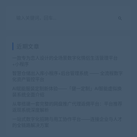
近期文章
一款专为恋人设计的全场景数字化情侣生活管理平台
+小程序
智慧仓储出入库小程序+后台管理系统 —— 全流程数字
化资产管控平台
AI赋能服装定制新体验——「健一定制」AI智能虚拟换
装系统全面介绍
从零搭建一套完整的网盘推广代理返佣平台：平台推荐
返现系统深度解析
一站式数字化招聘与用工协作平台——连接企业与人才
的全链路解决方案