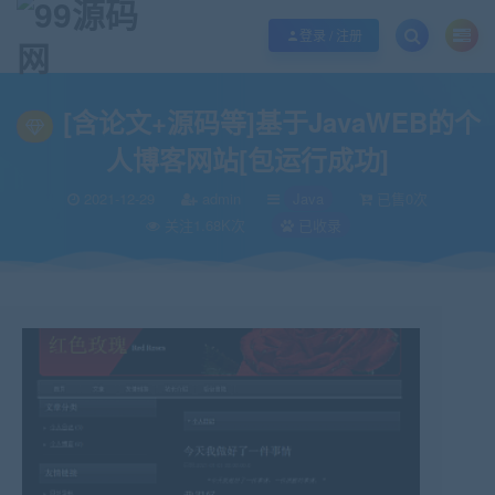
欢迎您光临99源码网，本站秉承服务宗旨 履行“站长”责任，销售只是起点 服务
登录 / 注册
当前位置：
99源码网
Java
[含论文+源码等]基于JavaWEB的个人博客网站
>
>
[含论文+源码等]基于JavaWEB的个
人博客网站[包运行成功]
2021-12-29
admin
Java
已售0次
关注1.68K次
已收录