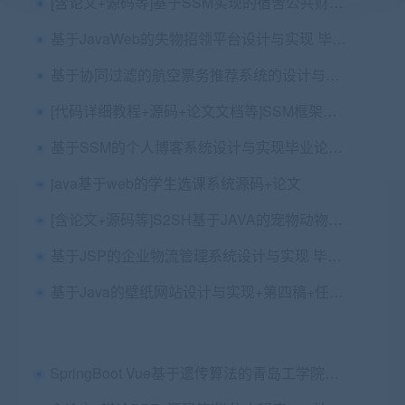
[含论文+源码等]基于SSM实现的宿舍公共财产管理系统|寝室
基于JavaWeb的失物招领平台设计与实现 毕业论文+项目源码及数据库文件
基于协同过滤的航空票务推荐系统的设计与实现（飞机票推荐系统）+第三稿+选题审批表+任务书+开题报告+中期检查报告+指导过程记录+ppt+相关问题+安装视频+讲解视频
[代码详细教程+源码+论文文档等]SSM框架网上书城全套含微信支付电商购物
基于SSM的个人博客系统设计与实现毕业论文+任务书+开题+答辩+源码及数据库+辅导视频
java基于web的学生选课系统源码+论文
[含论文+源码等]S2SH基于JAVA的宠物动物管理系统实现
基于JSP的企业物流管理系统设计与实现 毕业论文+项目源码及数据库文件
基于Java的壁纸网站设计与实现+第四稿+任务书+开题报告+ppt+安装视频+讲解视频（已降重）
SpringBoot Vue基于遗传算法的青岛工学院排课系统的设计与实现+第六稿+命题申请表+中期检查表+ppt+周进展+开题+任务书+申请表+查重报告+安装视频+讲解视频（已降重）