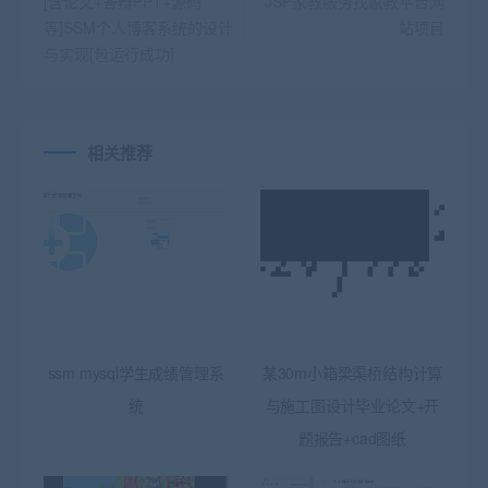
[含论文+答辩PPT+源码
JSP家教服务找家教平台网
等]SSM个人博客系统的设计
站项目
与实现[包运行成功]
相关推荐
ssm mysql学生成绩管理系
某30m小箱梁渠桥结构计算
统
与施工图设计毕业论文+开
题报告+cad图纸