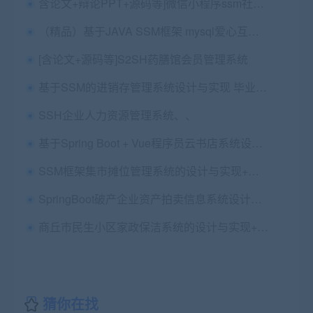
含论文+辩论PPT+源码等]微信小程序ssm社区心理健康服务平台+后台管理系统
（精品）基于JAVA SSM框架 mysql爱心互助及物品回收管理系统计算机毕业设计源码+系统+lw文档+部署
[含论文+源码等]S2SH药膳馆会员管理系统
基于SSM的进销存管理系统设计与实现 毕业论文+任务书+开题报告+项目源码及数据库文件、
SSH企业人力资源管理系统、、
基于Spring Boot + Vue程序员云书店系统设计与实现（微服务电商系统）+第四稿+代码讲解视频+安装视频
SSM框架集市摊位管理系统的设计与实现+第二稿+开题+任务书+申请表+周进展+中期检查表+ppt+创新点+答辩问题解答+知道工作记录+查重报告+安装视频+讲解视频（已降重）
SpringBoot破产企业资产拍卖信息系统设计与实现源码+论文+ppt+开题报告+讲解视频（包安装）（有同款盲盒拍卖系统）
商丘市民生小区家政保洁系统的设计与实现+第七稿+ppt+开题ppt+开题报告+查重报告+安装视频+讲解视频（已降重）
猜你在找