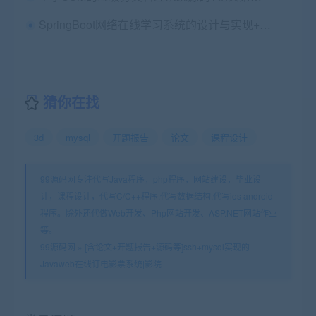
SpringBoot网络在线学习系统的设计与实现+第五稿+文献综述+中期检查表+ppt+周进展+开题+任务书+申请表+查重报告+安装视频+讲解视频（已降重）（共2.16G）
猜你在找
3d
mysql
开题报告
论文
课程设计
99源码网专注代写Java程序，php程序，网站建设，毕业设
计，课程设计，代写C/C++程序,代写数据结构,代写ios android
程序。除外还代做Web开发、Php网站开发、ASP.NET网站作业
等。
99源码网
»
[含论文+开题报告+源码等]ssh+mysql实现的
Javaweb在线订电影票系统|影院