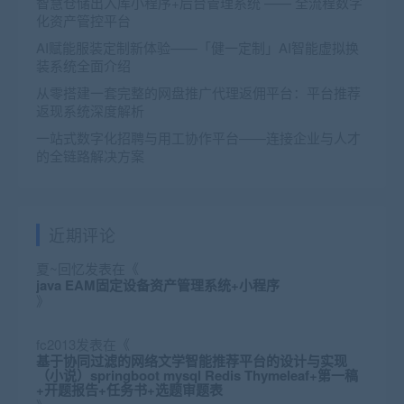
智慧仓储出入库小程序+后台管理系统 —— 全流程数字
化资产管控平台
AI赋能服装定制新体验——「健一定制」AI智能虚拟换
装系统全面介绍
从零搭建一套完整的网盘推广代理返佣平台：平台推荐
返现系统深度解析
一站式数字化招聘与用工协作平台——连接企业与人才
的全链路解决方案
近期评论
夏~回忆
发表在《
java EAM固定设备资产管理系统+小程序
》
fc2013
发表在《
基于协同过滤的网络文学智能推荐平台的设计与实现
（小说）springboot mysql Redis Thymeleaf+第一稿
+开题报告+任务书+选题审题表