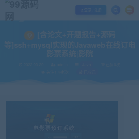
欢迎您光临99源码网，本站秉承服务宗旨 履行“站长”责任，销售只是起点 服务
登录 / 注册
当前位置：
99源码网
Java
[含论文+开题报告+源码等]ssh+mysql实现的J
>
>
[含论文+开题报告+源码
等]ssh+mysql实现的Javaweb在线订电
影票系统|影院
2022-03-29
admin
Java
已售0次
关注1.44K次
已收录