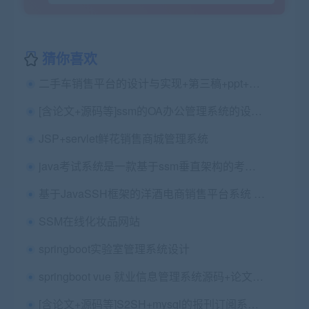
猜你喜欢
二手车销售平台的设计与实现+第三稿+ppt+外文翻译+指导工作记录+文献综述+开题报告+查重报告+安装视频+讲解视频（已降重）
[含论文+源码等]ssm的OA办公管理系统的设计与实现
JSP+servlet鲜花销售商城管理系统
java考试系统是一款基于ssm垂直架构的考试系统源码
基于JavaSSH框架的洋酒电商销售平台系统 毕业论文+外文翻译及原文+答辩PPT+项目源码及数据库文件
SSM在线化妆品网站
springboot实验室管理系统设计
springboot vue 就业信息管理系统源码+论文+演示视频
[含论文+源码等]S2SH+mysql的报刊订阅系统[包运行成功]