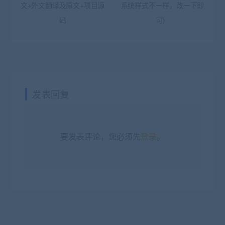
文+外文翻译及原文+项目源
系统样式不一样，改一下即
码
可）
发表回复
要发表评论，您必须先
登录
。