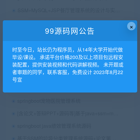
SSM+MySQL+JSP餐厅管理系统的设计与实现+第五稿+开题+任务书+申请表+周进展+中期检查表+创新点+答辩问题解答+指导工作记录+查重报告+安装视频+讲解视频（已降重）
×
99源码网公告
ssh mysql jsp码头船只出行及配套货柜码放管理系统的设计与实现
时至今日，站长仍为程序员，从14年大学开始代做
（功能比较丰富）ssm+mysql医药进销存系统源码（包远程安装配置及代码讲解）
毕设/课设。 承诺平台价格200及以上项目包远程安
springboot+vue的商城系统（管理后台+pc前端前端+商家后端）本地docker即可部署（含农产品商城内容）
装配置，提供安装视频和代码讲解视频。 未开题或
者审题的同学，联系客服，免费设计 2023年8月22
基于微信小程序的点餐系统的设计与实现（SpringBoot Vue Uniapp）+第二稿+问题解答+ppt+安装视频
号宣
（添加小程序在线交流、失物招领功能）基于 UniApp 平台的学生闲置物品售卖小程序设计与实现+第四稿+开题+任务书+选题申请表+指导记录+中期检查表+周进展+创新点+答辩相关问题解答+安装视频+讲解视频
springboot宠物医院管理系统
[含论文+答辩PPT+源码等]基于java+ssm+mysql二手家具交易平台设计与实现
springboot java绩效管理系统源码
基于SSM的垃圾分类管理系统源码+论文第一稿+查重报告+安装视频+包安装配置