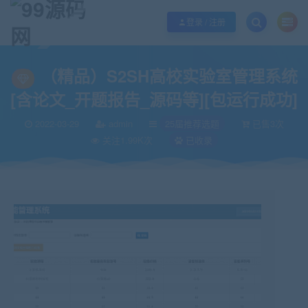
欢迎您光临99源码网，本站秉承服务宗旨 履行“站长”责任，销售只是起点 服务
登录 / 注册
当前位置：
99源码网
25届推荐选题
（精品）S2SH高校实验室管理系统[含
>
>
（精品）S2SH高校实验室管理系统
[含论文_开题报告_源码等][包运行成功]
2022-03-29
admin
25届推荐选题
已售3次
关注1.99K次
已收录