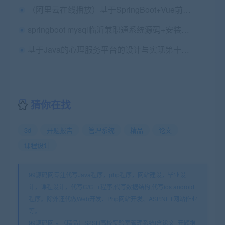
（阿里云在线播放）基于SpringBoot+Vue前后端分离的在线教育平台项目+一稿+开题报告+任务书+指导记录表+开题ppt+中期检查表+安装视频+讲解视频
springboot mysql临沂兼职通系统源码+安装视频+讲解视频
基于Java的心理服务平台的设计与实现第十二稿+中期检查表+ppt+开题+任务书+外文翻译+文献综述+申请表+查重报告+安装视频+讲解视频（已降重）（1.8G）
猜你在找
3d
开题报告
管理系统
精品
论文
课程设计
99源码网专注代写Java程序，php程序，网站建设，毕业设
计，课程设计，代写C/C++程序,代写数据结构,代写ios android
程序。除外还代做Web开发、Php网站开发、ASP.NET网站作业
等。
99源码网
»
（精品）S2SH高校实验室管理系统[含论文_开题报