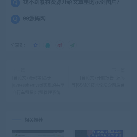
找不到素材资源介绍文章里的示例图片？
99源码网
分享到：
上一篇
下一篇
[含论文+源码等]基于
[含论文+开题报告+源码
java+ssh+mysql实现的共享
等]SSM的技术论坛含前后台
自行车租赁|出租管理系统
相关推荐