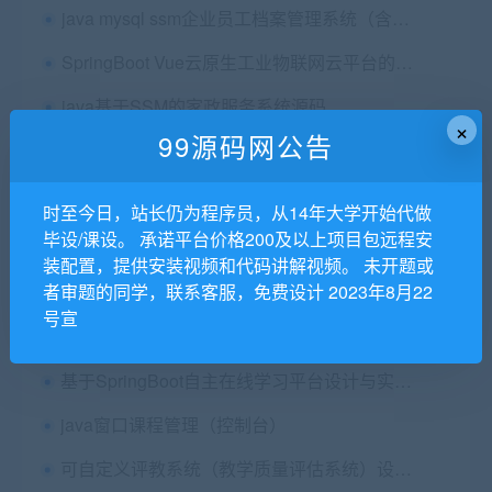
java mysql ssm企业员工档案管理系统（含论文）包安装配置
SpringBoot Vue云原生工业物联网云平台的设计与实现（修改版：基于Web的智能家居控制平台的设计与开发）+第六稿+中期检查表+中期ppt+周进展+开题+任务书+申请表+查重报告+安装视频+讲解视频（已降重）
java基于SSM的家政服务系统源码
×
99源码网公告
java springboot+vue的在线学习平台前后端源码
时至今日，站长仍为程序员，从14年大学开始代做
毕设/课设。 承诺平台价格200及以上项目包远程安
打造一站式宠物社区生态：基于Spring Boot + Vue + 微信小程序的宠物社区论坛系统
装配置，提供安装视频和代码讲解视频。 未开题或
者审题的同学，联系客服，免费设计 2023年8月22
[含论文+源码等]Javaweb网上书城系统|商城购物
号宣
SSM框架基于JAVA废旧物品回收管理系统计算机毕业设计源码+数据库+lw文档+系统+部署
基于SpringBoot自主在线学习平台设计与实现论文+开题报告+ppt+查重报告（包安装配置）
java窗口课程管理（控制台）
可自定义评教系统（教学质量评估系统）设计与实现（SSM）毕业论文+设计源码+mysql文件