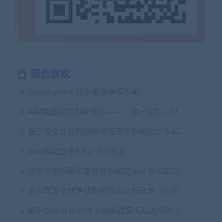
猜你喜欢
java+mysql企业进销存管理系统
AI赋能服装定制新体验——「健一定制」AI智能虚拟换装系统全面介绍
基于安全认证的网络课程教学系统设计与实现+第五稿+中期检查表+ppt+周进展+开题+任务书+申请表+查重报告+安装视频+讲解视频（已降重）
java楼盘管理系统+设计报告
欢乐堡游乐园信息管理系统的设计与实现(Django Python MySQL)+第二稿+开题报告
青少年夏令营管理系统的设计与开发（社团管理）（springboot+vue）论文+开题报告+开题答辩ppt
基于Spring Boot技术的卓越导师双选系统设计与实现+论文