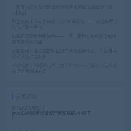
一款专为恋人设计的全场景数字化情侣生活管理平台
+小程序
智慧仓储出入库小程序+后台管理系统 —— 全流程数字
化资产管控平台
AI赋能服装定制新体验——「健一定制」AI智能虚拟换
装系统全面介绍
从零搭建一套完整的网盘推广代理返佣平台：平台推荐
返现系统深度解析
一站式数字化招聘与用工协作平台——连接企业与人才
的全链路解决方案
近期评论
夏~回忆
发表在《
java EAM固定设备资产管理系统+小程序
》